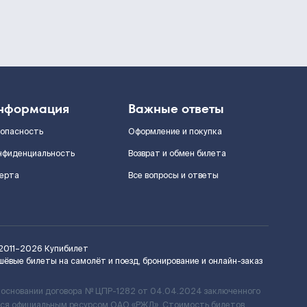
нформация
Важные ответы
зопасность
Оформление и покупка
нфиденциальность
Возврат и обмен билета
ерта
Все вопросы и ответы
2011–2026
Купибилет
шёвые билеты на самолёт и поезд, бронирование и онлайн-заказ
 основании договора № ЦПР-1282 от 04.04.2024 заключенного
ется официальным ресурсом ОАО «РЖД». Стоимость билетов