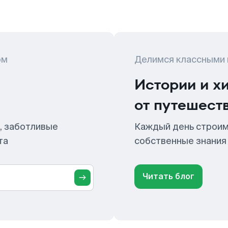
ом
Делимся классными
Истории и х
от путешест
, заботливые
Каждый день строим
та
собственные знания
Читать блог