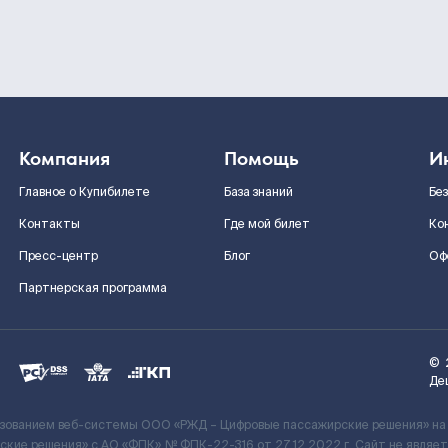
Компания
Помощь
И
Главное о Купибилете
База знаний
Бе
Контакты
Где мой билет
Ко
Пресс-центр
Блог
Оф
Партнерская программа
©
Де
ьзованием веб-системы ООО «РЖД – Цифровые пассажирские решения» на
кие решения» c АО «ФПК» № ФПК-22-316 от 27.12.2022 г. Сайт не явля