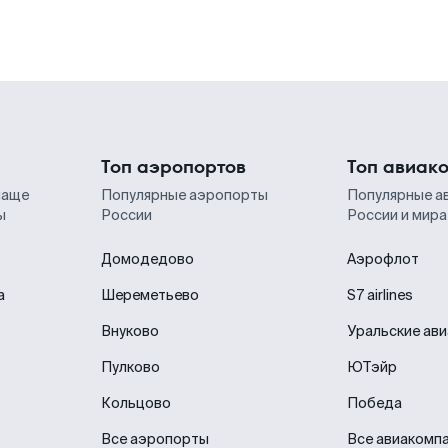
Топ аэропортов
Топ авиак
чаще
Популярные аэропорты
Популярные а
ы
России
России и мира
Домодедово
Аэрофлот
а
Шереметьево
S7 airlines
Внуково
Уральские ав
Пулково
ЮТэйр
Кольцово
Победа
Все аэропорты
Все авиакомп