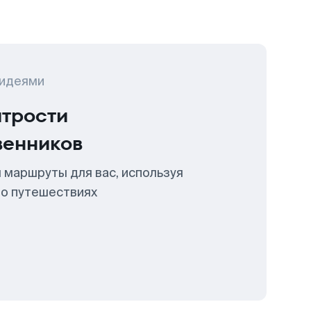
 идеями
итрости
венников
 маршруты для вас, используя
 о путешествиях