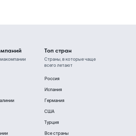
омпаний
Топ стран
виакомпании
Страны, в которые чаще
всего летают
Россия
Испания
иалинии
Германия
США
Турция
ании
Все страны