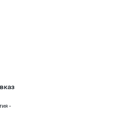
вказ
тия -