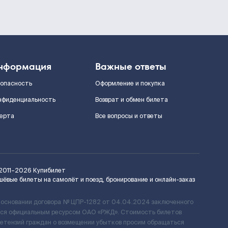
нформация
Важные ответы
зопасность
Оформление и покупка
нфиденциальность
Возврат и обмен билета
ерта
Все вопросы и ответы
2011–2026
Купибилет
шёвые билеты на самолёт и поезд, бронирование и онлайн-заказ
 основании договора № ЦПР-1282 от 04.04.2024 заключенного
ется официальным ресурсом ОАО «РЖД». Стоимость билетов
ретензий граждан о возмещении убытков просим обращаться