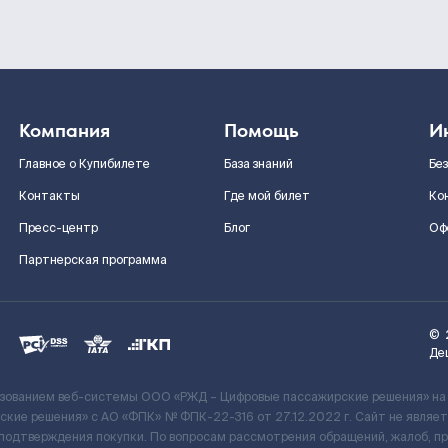
Компания
Помощь
И
Главное о Купибилете
База знаний
Бе
Контакты
Где мой билет
Ко
Пресс-центр
Блог
Оф
Партнерская программа
©
Де
ьзованием веб-системы ООО «РЖД – Цифровые пассажирские решения» на
кие решения» c АО «ФПК» № ФПК-22-316 от 27.12.2022 г. Сайт не явля
 подтверждения покупки. По вопросам рассмотрения обращений, жалоб, п