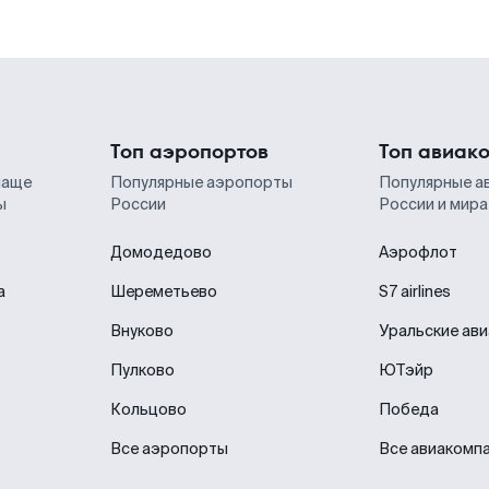
Топ аэропортов
Топ авиак
чаще
Популярные аэропорты
Популярные а
ы
России
России и мира
Домодедово
Аэрофлот
а
Шереметьево
S7 airlines
Внуково
Уральские ав
Пулково
ЮТэйр
Кольцово
Победа
Все аэропорты
Все авиакомп