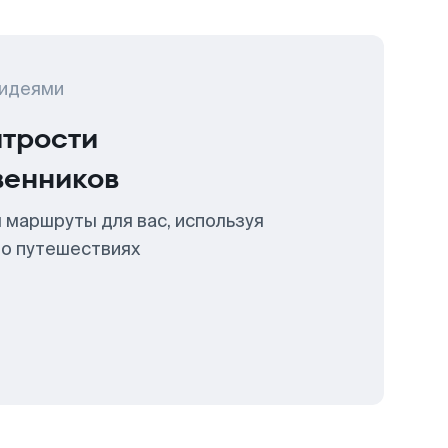
 идеями
итрости
венников
 маршруты для вас, используя
 о путешествиях