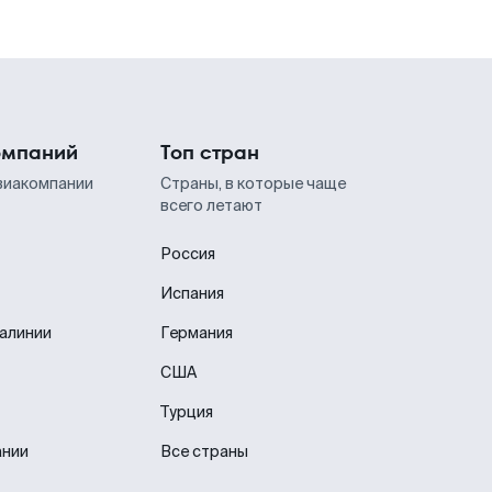
омпаний
Топ стран
виакомпании
Страны, в которые чаще
всего летают
Россия
Испания
иалинии
Германия
США
Турция
ании
Все страны