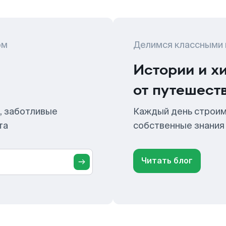
ом
Делимся классными
Истории и х
от путешест
, заботливые
Каждый день строим
та
собственные знания
Читать блог