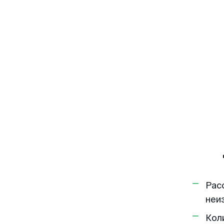
Рас
неи
Кол