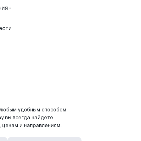
ия -
ести
я любым удобным способом:
ру вы всегда найдете
 ценам и направлениям.