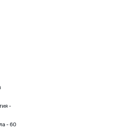
а
тия -
а - 60