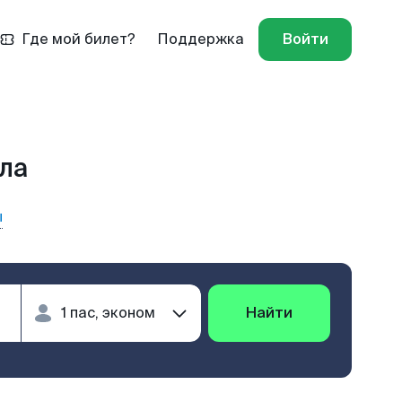
Где мой билет?
Поддержка
Войти
ула
ы
Найти