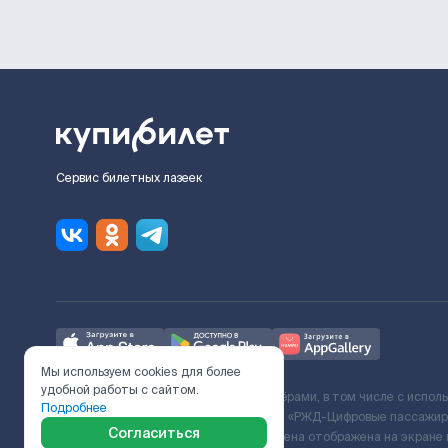
Сервис билетных лазеек
Мы используем cookies для более
удобной работы с сайтом.
Ж/Д билеты предоставляются партнёрами, в том числе с испол
Подробнее
с Поставщиком услуг и Договора ООО «РЖД-Цифровые пассажирс
Согласиться
включает сервисный сбор. Итоговая цена отображена на экране