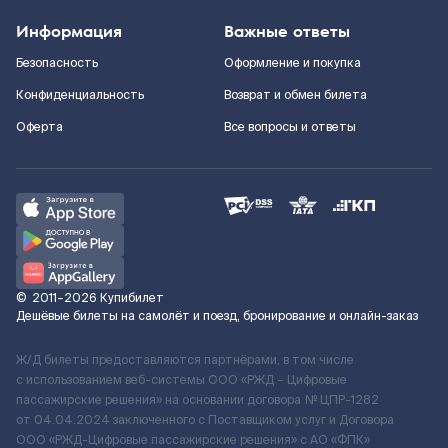
Информация
Важные ответы
Безопасность
Оформление и покупка
Конфиденциальность
Возврат и обмен билета
Оферта
Все вопросы и ответы
©
2011–2026
Купибилет
Дешёвые билеты на самолёт и поезд, бронирование и онлайн-заказ
Ж/Д билеты предоставляются партнёрами, в том числе
с использованием веб-системы ООО «РЖД – Цифровые
пассажирские решения» на основании договора № ЦПР-1282
от 04.04.2024 заключенного с Поставщиком услуг и Договора
ООО «РЖД-Цифровые пассажирские решения» c АО «ФПК»