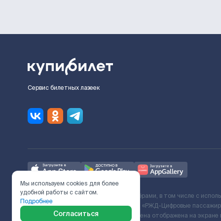
Сервис билетных лазеек
Мы используем cookies для более
удобной работы с сайтом.
Ж/Д билеты предоставляются партнёрами, в том числе с испол
Подробнее
с Поставщиком услуг и Договора ООО «РЖД-Цифровые пассажирс
Согласиться
включает сервисный сбор. Итоговая цена отображена на экране