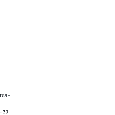
тия -
- 39