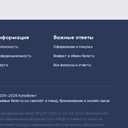
нформация
Важные ответы
зопасность
Оформление и покупка
нфиденциальность
Возврат и обмен билета
ерта
Все вопросы и ответы
2011–2026
Купибилет
шёвые билеты на самолёт и поезд, бронирование и онлайн-заказ
 основании договора № ЦПР-1282 от 04.04.2024 заключенного
ется официальным ресурсом ОАО «РЖД». Стоимость билетов
ретензий граждан о возмещении убытков просим обращаться