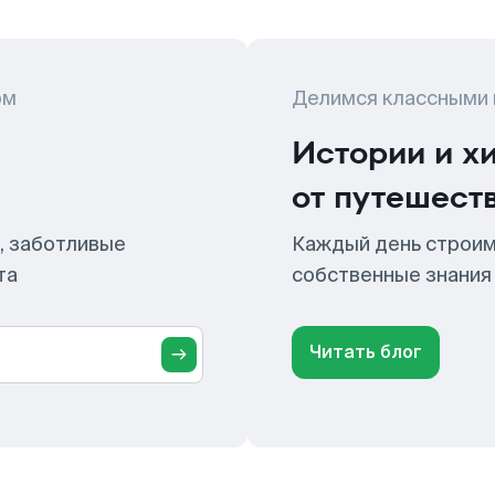
ом
Делимся классными
Истории и х
от путешест
, заботливые
Каждый день строим
та
собственные знания
Читать блог