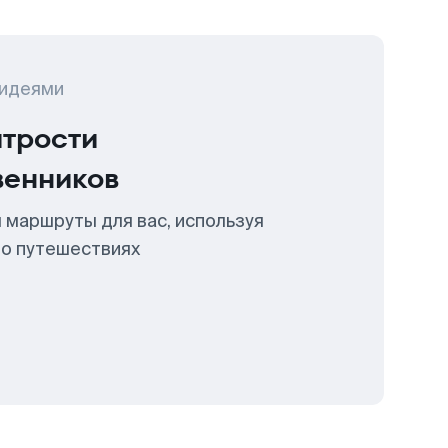
 идеями
итрости
венников
 маршруты для вас, используя
 о путешествиях