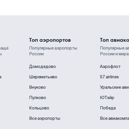
Топ аэропортов
Топ авиак
чаще
Популярные аэропорты
Популярные а
ы
России
России и мира
Домодедово
Аэрофлот
а
Шереметьево
S7 airlines
Внуково
Уральские ав
Пулково
ЮТэйр
Кольцово
Победа
Все аэропорты
Все авиакомп