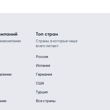
омпаний
Топ стран
виакомпании
Страны, в которые чаще
всего летают
Россия
Испания
иалинии
Германия
США
Турция
ании
Все страны