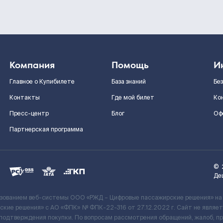
Компания
Помощь
И
Главное о Купибилете
База знаний
Бе
Контакты
Где мой билет
Ко
Пресс-центр
Блог
Оф
Партнерская программа
©
Де
ьзованием веб-системы ООО «РЖД – Цифровые пассажирские решения» на
кие решения» c АО «ФПК» № ФПК-22-316 от 27.12.2022 г. Сайт не явля
 подтверждения покупки. По вопросам рассмотрения обращений, жалоб, п