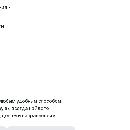
ия -
ти
я любым удобным способом:
ру вы всегда найдете
 ценам и направлениям.