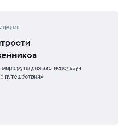
 идеями
итрости
венников
 маршруты для вас, используя
 о путешествиях