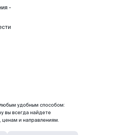
ия -
ести
я любым удобным способом:
ру вы всегда найдете
 ценам и направлениям.