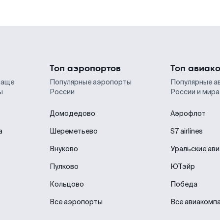
Топ аэропортов
Топ авиак
чаще
Популярные аэропорты
Популярные а
ы
России
России и мира
Домодедово
Аэрофлот
а
Шереметьево
S7 airlines
Внуково
Уральские ав
Пулково
ЮТэйр
Кольцово
Победа
Все аэропорты
Все авиакомп