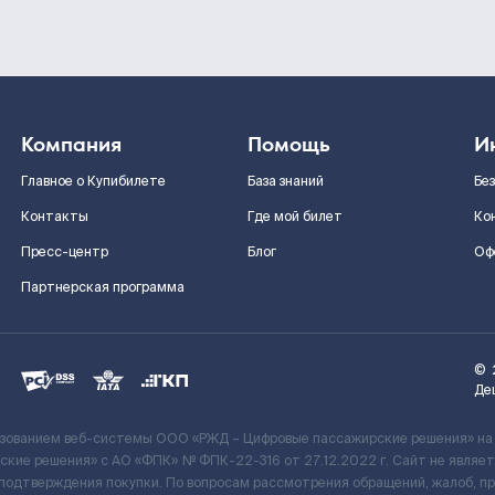
Компания
Помощь
И
Главное о Купибилете
База знаний
Бе
Контакты
Где мой билет
Ко
Пресс-центр
Блог
Оф
Партнерская программа
©
Де
ьзованием веб-системы ООО «РЖД – Цифровые пассажирские решения» на
кие решения» c АО «ФПК» № ФПК-22-316 от 27.12.2022 г. Сайт не явля
 подтверждения покупки. По вопросам рассмотрения обращений, жалоб, п