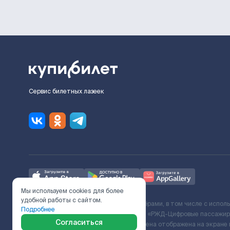
Сервис билетных лазеек
Мы используем cookies для более
удобной работы с сайтом.
Ж/Д билеты предоставляются партнёрами, в том числе с испол
Подробнее
с Поставщиком услуг и Договора ООО «РЖД-Цифровые пассажирс
Согласиться
включает сервисный сбор. Итоговая цена отображена на экране