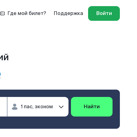
Где мой билет?
Поддержка
Войти
ий
ы
Найти