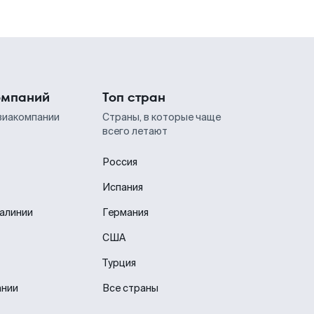
омпаний
Топ стран
виакомпании
Страны, в которые чаще
всего летают
Россия
Испания
иалинии
Германия
США
Турция
ании
Все страны