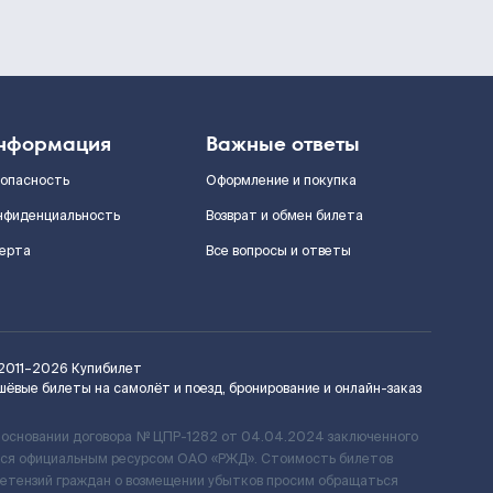
нформация
Важные ответы
зопасность
Оформление и покупка
нфиденциальность
Возврат и обмен билета
ерта
Все вопросы и ответы
2011–2026
Купибилет
шёвые билеты на самолёт и поезд, бронирование и онлайн-заказ
 основании договора № ЦПР-1282 от 04.04.2024 заключенного
ется официальным ресурсом ОАО «РЖД». Стоимость билетов
ретензий граждан о возмещении убытков просим обращаться