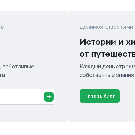
ом
Делимся классными
Истории и х
от путешест
, заботливые
Каждый день строим
та
собственные знания
Читать блог