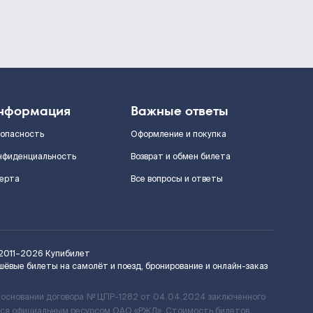
нформация
Важные ответы
зопасность
Оформление и покупка
нфиденциальность
Возврат и обмен билета
ерта
Все вопросы и ответы
2011–2026
Купибилет
шёвые билеты на самолёт и поезд, бронирование и онлайн-заказ
 основании договора № ЦПР-1282 от 04.04.2024 заключенного
ется официальным ресурсом ОАО «РЖД». Стоимость билетов