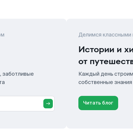
ом
Делимся классными
Истории и х
от путешест
, заботливые
Каждый день строим
та
собственные знания
Читать блог