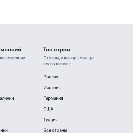
омпаний
Топ стран
виакомпании
Страны, в которые чаще
всего летают
Россия
Испания
иалинии
Германия
США
Турция
ании
Все страны