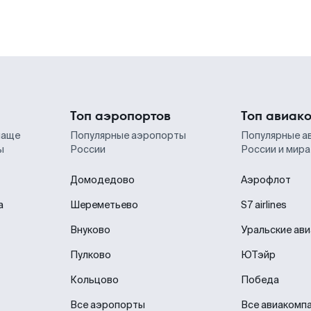
Топ аэропортов
Топ авиак
чаще
Популярные аэропорты
Популярные а
ы
России
России и мира
Домодедово
Аэрофлот
а
Шереметьево
S7 airlines
Внуково
Уральские ав
Пулково
ЮТэйр
Кольцово
Победа
Все аэропорты
Все авиакомп