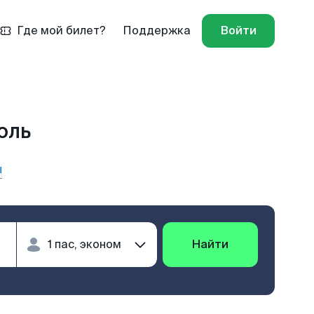
Где мой билет?
Поддержка
Войти
оль
ы
Найти