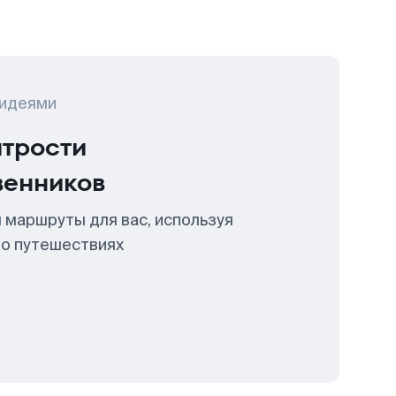
 идеями
итрости
венников
 маршруты для вас, используя
 о путешествиях