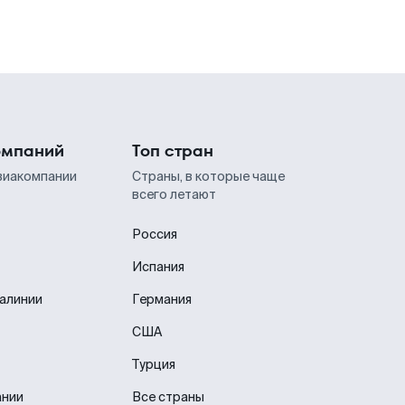
омпаний
Топ стран
виакомпании
Страны, в которые чаще
всего летают
Россия
Испания
иалинии
Германия
США
Турция
ании
Все страны