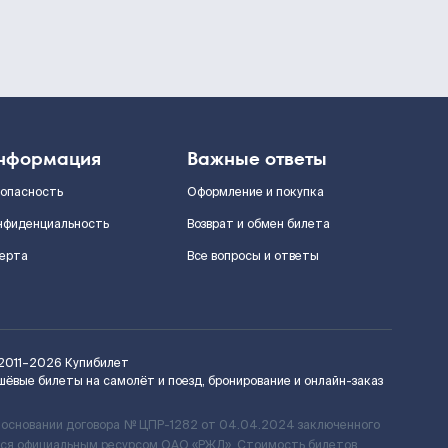
нформация
Важные ответы
зопасность
Оформление и покупка
нфиденциальность
Возврат и обмен билета
ерта
Все вопросы и ответы
2011–2026
Купибилет
шёвые билеты на самолёт и поезд, бронирование и онлайн-заказ
 основании договора № ЦПР-1282 от 04.04.2024 заключенного
ется официальным ресурсом ОАО «РЖД». Стоимость билетов