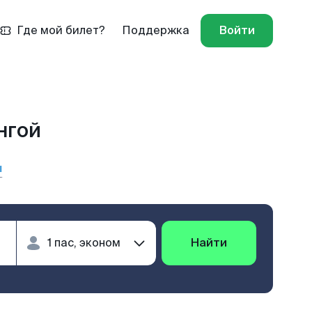
Где мой билет?
Поддержка
Войти
нгой
ы
Найти