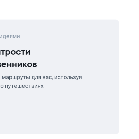
 идеями
итрости
венников
 маршруты для вас, используя
 о путешествиях