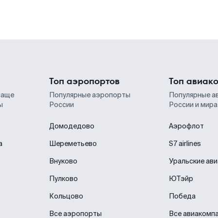
Топ аэропортов
Топ авиак
чаще
Популярные аэропорты
Популярные а
ы
России
России и мира
Домодедово
Аэрофлот
а
Шереметьево
S7 airlines
Внуково
Уральские ав
Пулково
ЮТэйр
Кольцово
Победа
Все аэропорты
Все авиакомп