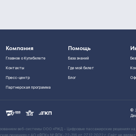
Компания
Помощь
И
Главное о Купибилете
База знаний
Бе
Контакты
Где мой билет
Ко
Пресс-центр
Блог
Оф
Партнерская программа
©
Де
ьзованием веб-системы ООО «РЖД – Цифровые пассажирские решения» на
кие решения» c АО «ФПК» № ФПК-22-316 от 27.12.2022 г. Сайт не явля