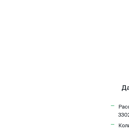
Да
Рас
3302
Кол