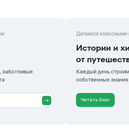
ом
Делимся классными
Истории и х
от путешест
, заботливые
Каждый день строим
та
собственные знания
Читать блог