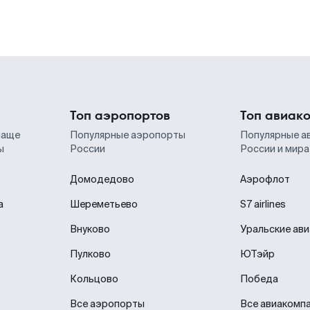
Топ аэропортов
Топ авиак
чаще
Популярные аэропорты
Популярные а
ы
России
России и мира
Домодедово
Аэрофлот
а
Шереметьево
S7 airlines
Внуково
Уральские ав
Пулково
ЮТэйр
Кольцово
Победа
Все аэропорты
Все авиакомп