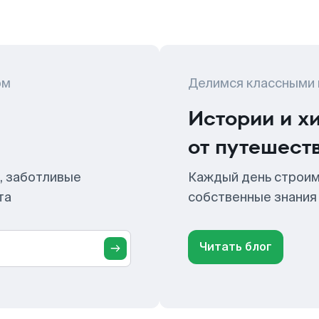
ом
Делимся классными
Истории и х
от путешест
, заботливые
Каждый день строим
та
собственные знания
Читать блог