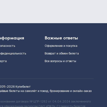
нформация
Важные ответы
зопасность
Оформление и покупка
нфиденциальность
Возврат и обмен билета
ерта
Все вопросы и ответы
2011–2026
Купибилет
шёвые билеты на самолёт и поезд, бронирование и онлайн-заказ
 основании договора № ЦПР-1282 от 04.04.2024 заключенного
ется официальным ресурсом ОАО «РЖД». Стоимость билетов