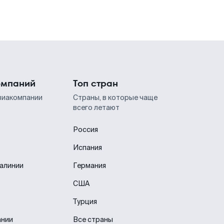
омпаний
Топ стран
виакомпании
Страны, в которые чаще
всего летают
Россия
Испания
иалинии
Германия
США
Турция
ании
Все страны