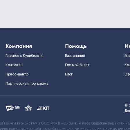
Компания
Помощь
И
Главное о Купибилете
База знаний
Бе
Контакты
Где мой билет
Ко
Пресс-центр
Блог
Оф
Партнерская программа
©
Де
ьзованием веб-системы ООО «РЖД – Цифровые пассажирские решения» на
кие решения» c АО «ФПК» № ФПК-22-316 от 27.12.2022 г. Сайт не явля