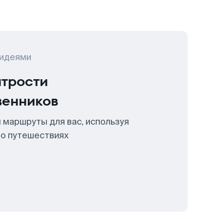
 идеями
итрости
венников
 маршруты для вас, используя
 о путешествиях