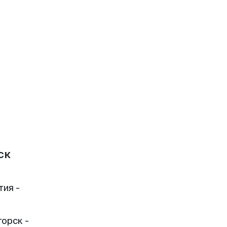
ск
тия -
орск -