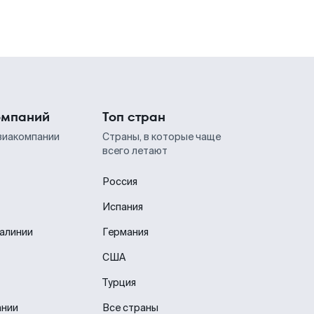
омпаний
Топ стран
виакомпании
Страны, в которые чаще
всего летают
Россия
Испания
иалинии
Германия
США
Турция
ании
Все страны