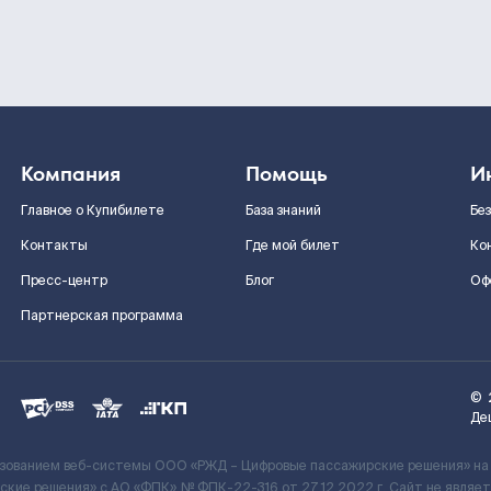
Компания
Помощь
И
Главное о Купибилете
База знаний
Бе
Контакты
Где мой билет
Ко
Пресс-центр
Блог
Оф
Партнерская программа
©
Де
ьзованием веб-системы ООО «РЖД – Цифровые пассажирские решения» на
кие решения» c АО «ФПК» № ФПК-22-316 от 27.12.2022 г. Сайт не явля