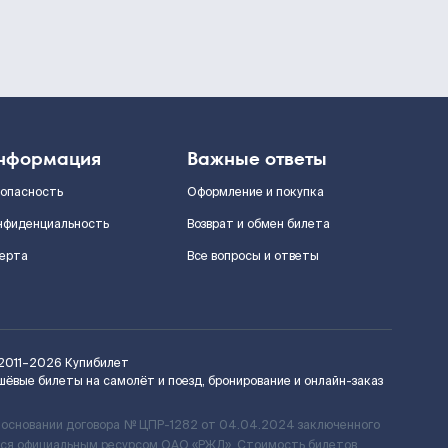
нформация
Важные ответы
зопасность
Оформление и покупка
нфиденциальность
Возврат и обмен билета
ерта
Все вопросы и ответы
2011–2026
Купибилет
шёвые билеты на самолёт и поезд, бронирование и онлайн-заказ
 основании договора № ЦПР-1282 от 04.04.2024 заключенного
ется официальным ресурсом ОАО «РЖД». Стоимость билетов