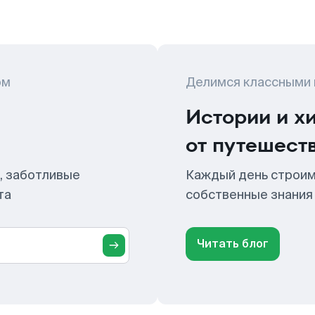
ом
Делимся классными
Истории и х
от путешест
, заботливые
Каждый день строим
та
собственные знания
Читать блог