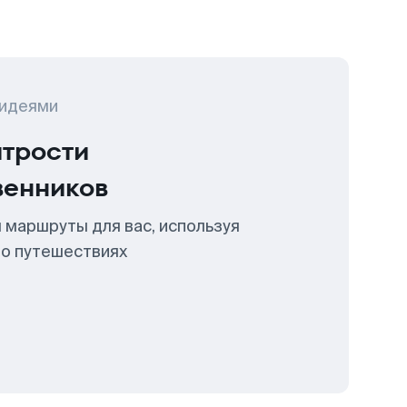
 идеями
итрости
венников
 маршруты для вас, используя
 о путешествиях