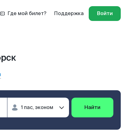
Где мой билет?
Поддержка
Войти
орск
ы
Найти