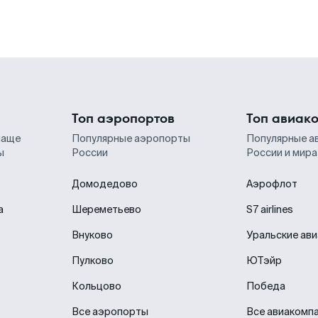
Топ аэропортов
Топ авиак
чаще
Популярные аэропорты
Популярные а
ы
России
России и мира
Домодедово
Аэрофлот
а
Шереметьево
S7 airlines
Внуково
Уральские ав
Пулково
ЮТэйр
Кольцово
Победа
Все аэропорты
Все авиакомп