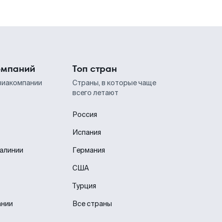
омпаний
Топ стран
виакомпании
Страны, в которые чаще
всего летают
Россия
Испания
иалинии
Германия
США
Турция
ании
Все страны