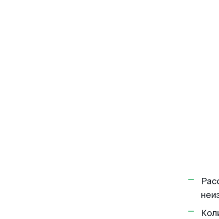
Рас
неи
Кол