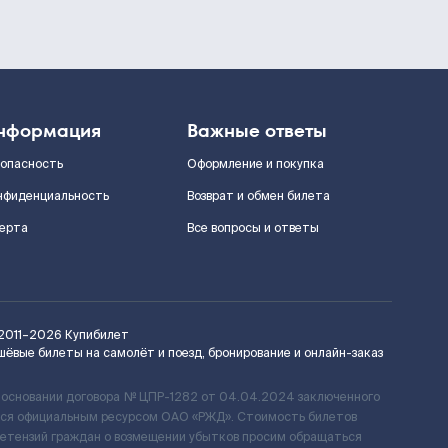
нформация
Важные ответы
зопасность
Оформление и покупка
нфиденциальность
Возврат и обмен билета
ерта
Все вопросы и ответы
2011–2026
Купибилет
шёвые билеты на самолёт и поезд, бронирование и онлайн-заказ
 основании договора № ЦПР-1282 от 04.04.2024 заключенного
ется официальным ресурсом ОАО «РЖД». Стоимость билетов
ретензий граждан о возмещении убытков просим обращаться