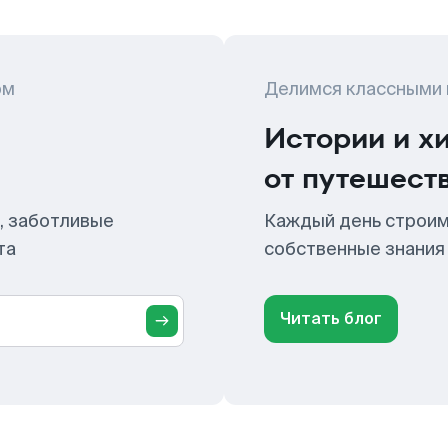
ом
Делимся классными
Истории и х
от путешест
, заботливые
Каждый день строим
та
собственные знания
Читать блог