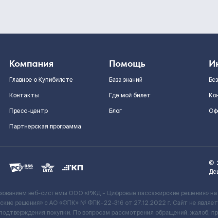
Компания
Помощь
И
Главное о Купибилете
База знаний
Бе
Контакты
Где мой билет
Ко
Пресс-центр
Блог
Оф
Партнерская программа
©
Де
ьзованием веб-системы ООО «РЖД – Цифровые пассажирские решения» на
кие решения» c АО «ФПК» № ФПК-22-316 от 27.12.2022 г. Сайт не явля
 подтверждения покупки. По вопросам рассмотрения обращений, жалоб, п