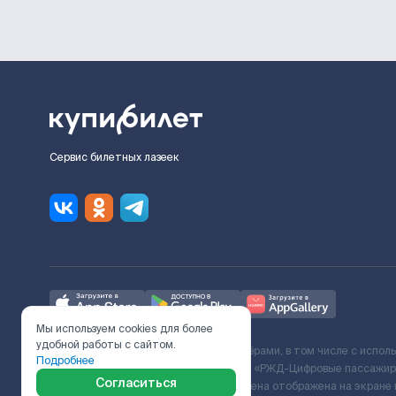
Сервис билетных лазеек
Мы используем cookies для более
удобной работы с сайтом.
Ж/Д билеты предоставляются партнёрами, в том числе с испол
Подробнее
с Поставщиком услуг и Договора ООО «РЖД-Цифровые пассажирс
Согласиться
включает сервисный сбор. Итоговая цена отображена на экране