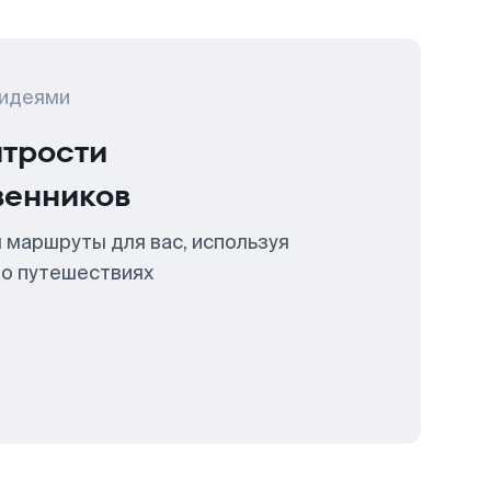
 идеями
итрости
венников
 маршруты для вас, используя
 о путешествиях