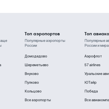
Топ аэропортов
Топ авиак
чаще
Популярные аэропорты
Популярные а
ы
России
России и мира
Домодедово
Аэрофлот
а
Шереметьево
S7 airlines
Внуково
Уральские ав
Пулково
ЮТэйр
Кольцово
Победа
Все аэропорты
Все авиакомп