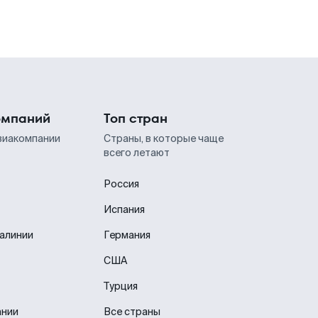
омпаний
Топ стран
виакомпании
Страны, в которые чаще
всего летают
Россия
Испания
иалинии
Германия
США
Турция
ании
Все страны