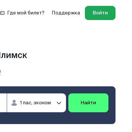
Где мой билет?
Поддержка
Войти
-Илимск
ы
Найти