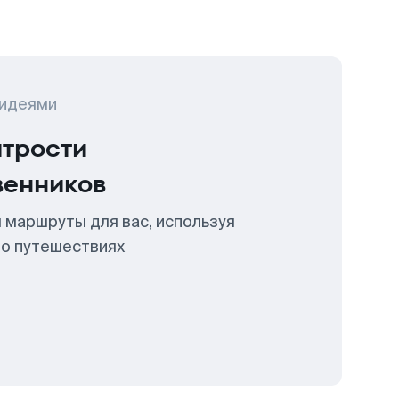
 идеями
итрости
венников
 маршруты для вас, используя
 о путешествиях