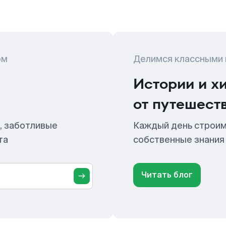
ом
Делимся классными
Истории и х
от путешест
, заботливые
Каждый день строим
та
собственные знания
Читать блог