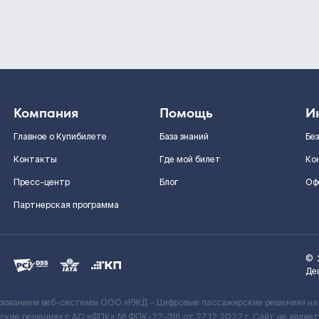
Компания
Помощь
И
Главное о Купибилете
База знаний
Бе
Контакты
Где мой билет
Ко
Пресс-центр
Блог
Оф
Партнерская программа
©
Де
ьзованием веб-системы ООО «РЖД – Цифровые пассажирские решения» на
кие решения» c АО «ФПК» № ФПК-22-316 от 27.12.2022 г. Сайт не явля