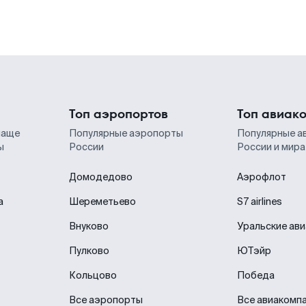
Топ аэропортов
Топ авиак
чаще
Популярные аэропорты
Популярные а
ы
России
России и мира
Домодедово
Аэрофлот
а
Шереметьево
S7 airlines
Внуково
Уральские ав
Пулково
ЮТэйр
Кольцово
Победа
Все аэропорты
Все авиакомп