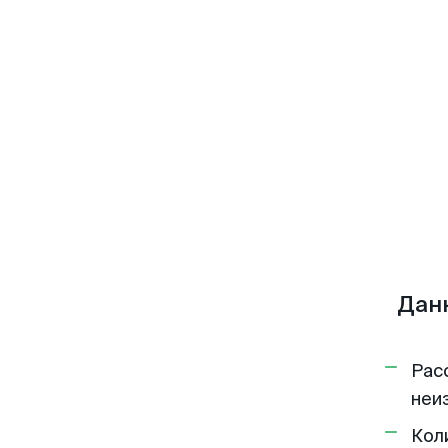
Данн
Рас
неи
Кол