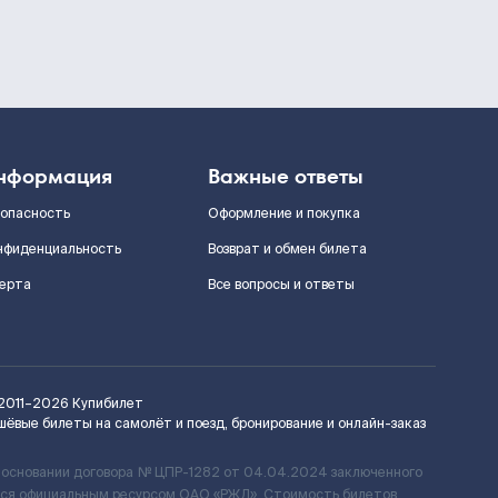
нформация
Важные ответы
зопасность
Оформление и покупка
нфиденциальность
Возврат и обмен билета
ерта
Все вопросы и ответы
2011–2026
Купибилет
шёвые билеты на самолёт и поезд, бронирование и онлайн-заказ
 основании договора № ЦПР-1282 от 04.04.2024 заключенного
ется официальным ресурсом ОАО «РЖД». Стоимость билетов