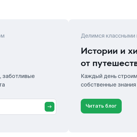
ом
Делимся классными
Истории и х
от путешест
, заботливые
Каждый день строим
та
собственные знания
Читать блог