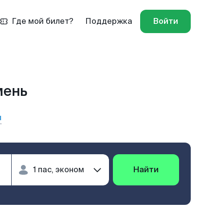
Где мой билет?
Поддержка
Войти
мень
ы
Найти