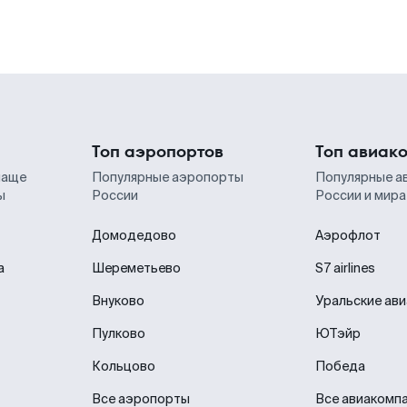
Топ аэропортов
Топ авиак
чаще
Популярные аэропорты
Популярные а
ы
России
России и мира
Домодедово
Аэрофлот
а
Шереметьево
S7 airlines
Внуково
Уральские ав
Пулково
ЮТэйр
Кольцово
Победа
Все аэропорты
Все авиакомп