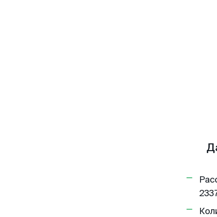
Д
Рас
2337
Кол