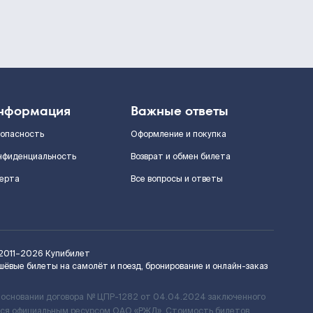
нформация
Важные ответы
зопасность
Оформление и покупка
нфиденциальность
Возврат и обмен билета
ерта
Все вопросы и ответы
2011–2026
Купибилет
шёвые билеты на самолёт и поезд, бронирование и онлайн-заказ
 основании договора № ЦПР-1282 от 04.04.2024 заключенного
ется официальным ресурсом ОАО «РЖД». Стоимость билетов