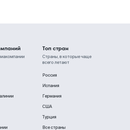
омпаний
Топ стран
виакомпании
Страны, в которые чаще
всего летают
Россия
Испания
иалинии
Германия
США
Турция
ании
Все страны