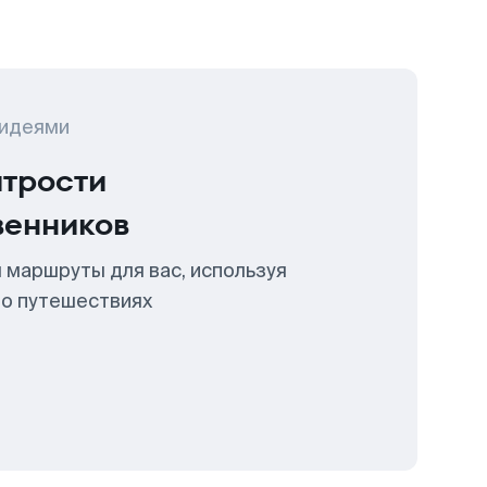
 идеями
итрости
венников
 маршруты для вас, используя
 о путешествиях