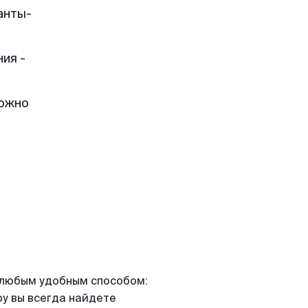
анты-
ия -
можно
я любым удобным способом:
ру вы всегда найдете