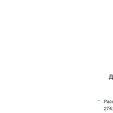
Д
Рас
274