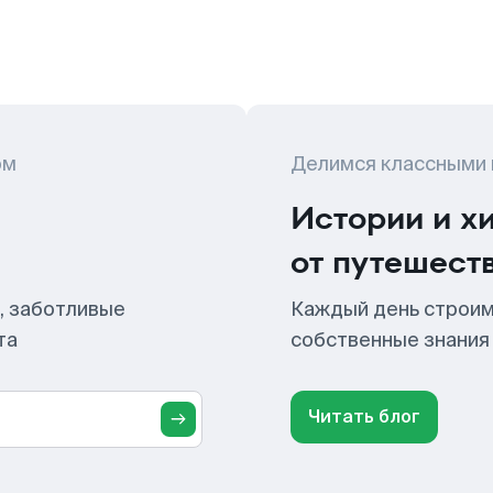
ом
Делимся классными
Истории и х
от путешест
, заботливые
Каждый день строим
та
собственные знания
Читать блог