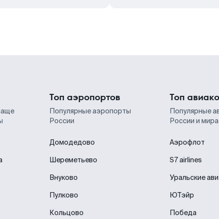
Топ аэропортов
Топ авиак
чаще
Популярные аэропорты
Популярные а
ы
России
России и мира
Домодедово
Аэрофлот
а
Шереметьево
S7 airlines
Внуково
Уральские ав
Пулково
ЮТэйр
Кольцово
Победа