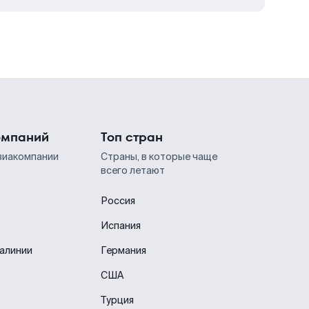
омпаний
Топ стран
виакомпании
Страны, в которые чаще
всего летают
Россия
Испания
иалинии
Германия
США
Турция