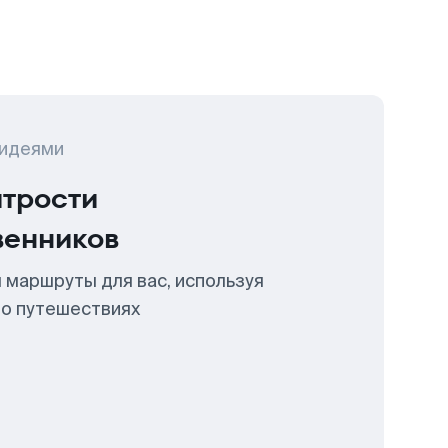
 идеями
итрости
венников
 маршруты для вас, используя
 о путешествиях