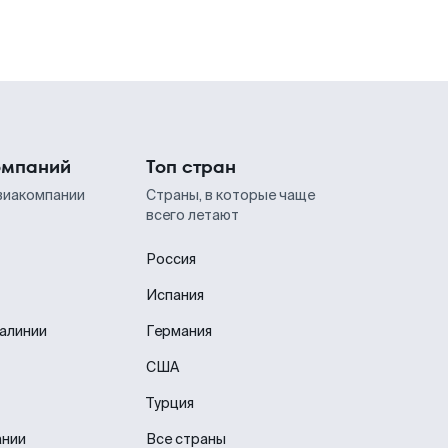
омпаний
Топ стран
виакомпании
Страны, в которые чаще
всего летают
Россия
Испания
иалинии
Германия
США
Турция
ании
Все страны