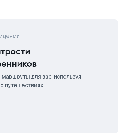
 идеями
итрости
венников
 маршруты для вас, используя
 о путешествиях