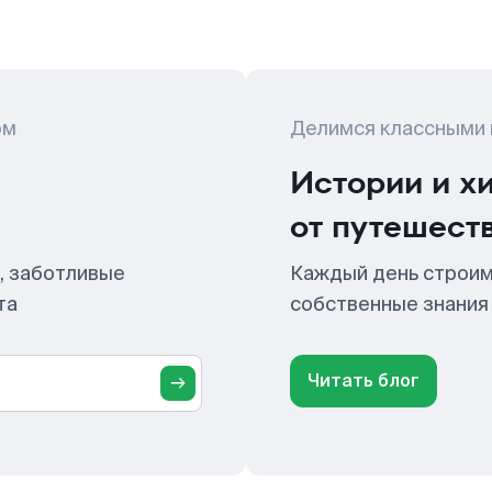
ом
Делимся классными
Истории и х
от путешест
, заботливые
Каждый день строим
та
собственные знания
Читать блог