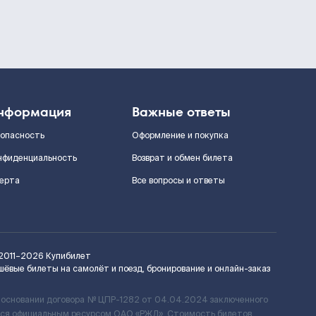
нформация
Важные ответы
зопасность
Оформление и покупка
нфиденциальность
Возврат и обмен билета
ерта
Все вопросы и ответы
2011–2026
Купибилет
шёвые билеты на самолёт и поезд, бронирование и онлайн-заказ
 основании договора № ЦПР-1282 от 04.04.2024 заключенного
ется официальным ресурсом ОАО «РЖД». Стоимость билетов