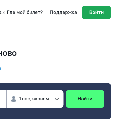
Где мой билет?
Поддержка
Войти
ново
ы
Найти