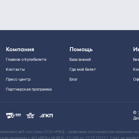
Компания
Помощь
И
Главное о Купибилете
База знаний
Бе
Контакты
Где мой билет
Ко
Пресс-центр
Блог
Оф
Партнерская программа
©
Де
ьзованием веб-системы ООО «РЖД – Цифровые пассажирские решения» на
кие решения» c АО «ФПК» № ФПК-22-316 от 27.12.2022 г. Сайт не явля