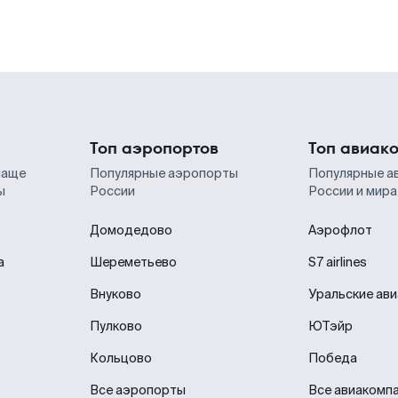
Топ аэропортов
Топ авиак
чаще
Популярные аэропорты
Популярные а
ы
России
России и мира
Домодедово
Аэрофлот
а
Шереметьево
S7 airlines
Внуково
Уральские ав
Пулково
ЮТэйр
Кольцово
Победа
Все аэропорты
Все авиакомп