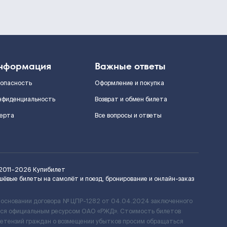
нформация
Важные ответы
зопасность
Оформление и покупка
нфиденциальность
Возврат и обмен билета
ерта
Все вопросы и ответы
2011–2026
Купибилет
шёвые билеты на самолёт и поезд, бронирование и онлайн-заказ
 основании договора № ЦПР-1282 от 04.04.2024 заключенного
ется официальным ресурсом ОАО «РЖД». Стоимость билетов
ретензий граждан о возмещении убытков просим обращаться