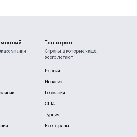
омпаний
Топ стран
виакомпании
Страны, в которые чаще
всего летают
Россия
Испания
иалинии
Германия
США
Турция
ании
Все страны