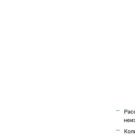
Рас
неи
Кол