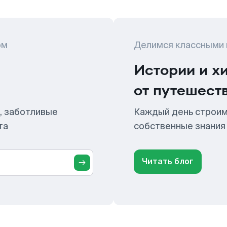
ом
Делимся классными
Истории и х
от путешест
, заботливые
Каждый день строим
та
собственные знания
Читать блог