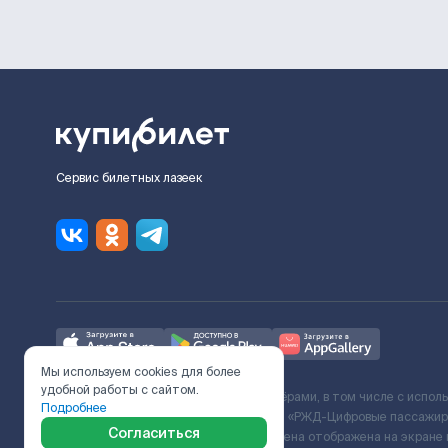
Сервис билетных лазеек
Мы используем cookies для более
удобной работы с сайтом.
Ж/Д билеты предоставляются партнёрами, в том числе с испол
Подробнее
с Поставщиком услуг и Договора ООО «РЖД-Цифровые пассажирс
Согласиться
включает сервисный сбор. Итоговая цена отображена на экране