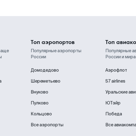
Топ аэропортов
Топ авиак
чаще
Популярные аэропорты
Популярные а
ы
России
России и мира
Домодедово
Аэрофлот
а
Шереметьево
S7 airlines
Внуково
Уральские ав
Пулково
ЮТэйр
Кольцово
Победа
Все аэропорты
Все авиакомп