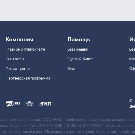
Компания
Помощь
И
Главное о Купибилете
База знаний
Бе
Контакты
Где мой билет
Ко
Пресс-центр
Блог
Оф
Партнерская программа
©
Де
ьзованием веб-системы ООО «РЖД – Цифровые пассажирские решения» на
кие решения» c АО «ФПК» № ФПК-22-316 от 27.12.2022 г. Сайт не явля
 подтверждения покупки. По вопросам рассмотрения обращений, жалоб, п