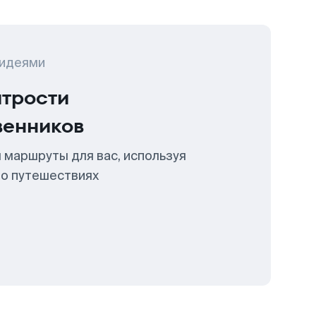
 идеями
итрости
венников
 маршруты для вас, используя
 о путешествиях