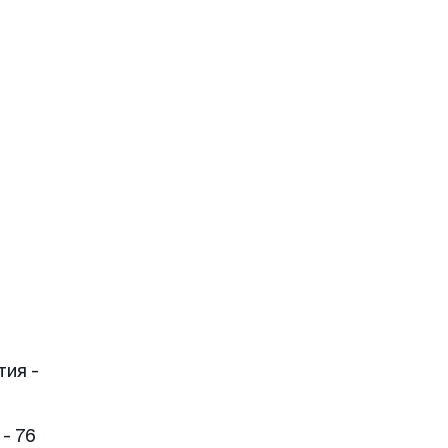
тия -
- 76