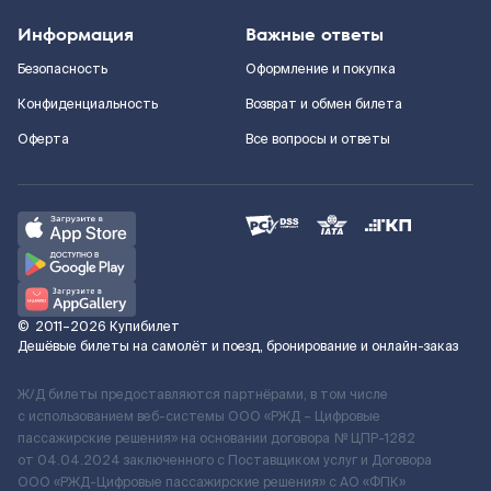
Информация
Важные ответы
Безопасность
Оформление и покупка
Конфиденциальность
Возврат и обмен билета
Оферта
Все вопросы и ответы
©
2011–2026
Купибилет
Дешёвые билеты на самолёт и поезд, бронирование и онлайн-заказ
Ж/Д билеты предоставляются партнёрами, в том числе
с использованием веб-системы ООО «РЖД – Цифровые
пассажирские решения» на основании договора № ЦПР-1282
от 04.04.2024 заключенного с Поставщиком услуг и Договора
ООО «РЖД-Цифровые пассажирские решения» c АО «ФПК»