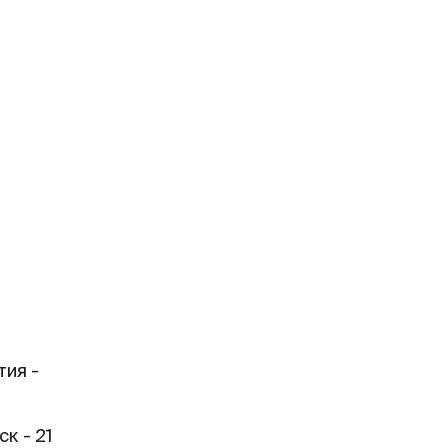
тия -
к - 21