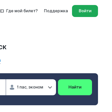
Где мой билет?
Поддержка
Войти
ск
ы
Найти