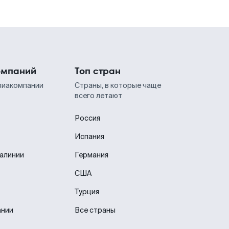
омпаний
Топ стран
виакомпании
Страны, в которые чаще
всего летают
Россия
Испания
иалинии
Германия
США
Турция
ании
Все страны