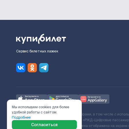
Сервис билетных лазеек
Мы используем cookies для более
удобной работы с сайтом.
Ж/Д билеты предоставляются партнёрами, в том числе с испол
Подробнее
с Поставщиком услуг и Договора ООО «РЖД-Цифровые пассажирс
Согласиться
включает сервисный сбор. Итоговая цена отображена на экране