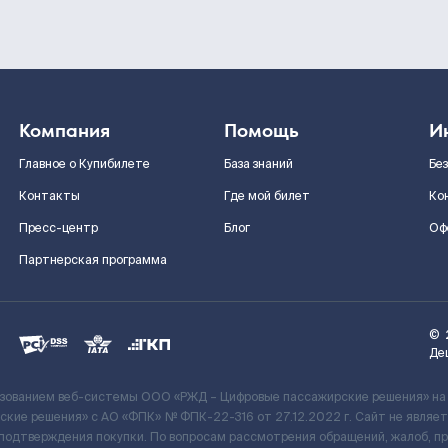
Компания
Помощь
И
Главное о Купибилете
База знаний
Бе
Контакты
Где мой билет
Ко
Пресс-центр
Блог
Оф
Партнерская программа
©
Де
ьзованием веб-системы ООО «РЖД – Цифровые пассажирские решения» на
кие решения» c АО «ФПК» № ФПК-22-316 от 27.12.2022 г. Сайт не явля
 подтверждения покупки. По вопросам рассмотрения обращений, жалоб, п