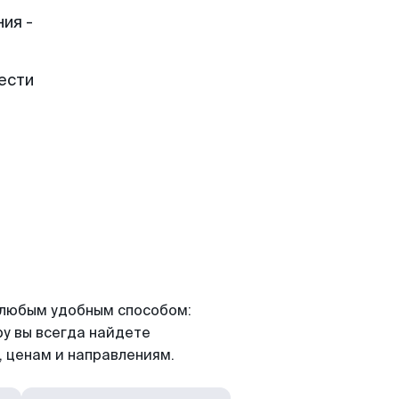
ия -
ести
я любым удобным способом:
ру вы всегда найдете
 ценам и направлениям.