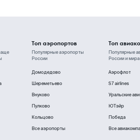
Топ аэропортов
Топ авиак
чаще
Популярные аэропорты
Популярные а
ы
России
России и мира
Домодедово
Аэрофлот
а
Шереметьево
S7 airlines
Внуково
Уральские ав
Пулково
ЮТэйр
Кольцово
Победа
Все аэропорты
Все авиакомп