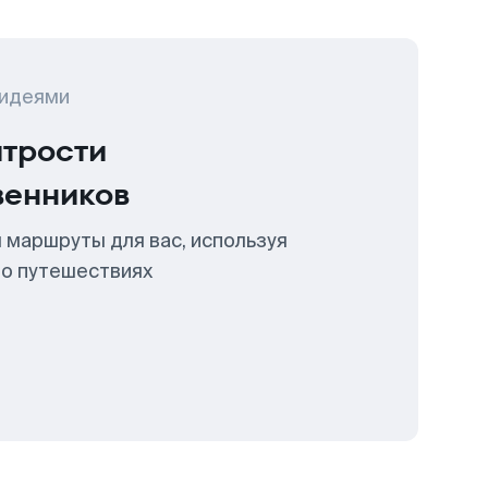
 идеями
итрости
венников
 маршруты для вас, используя
 о путешествиях