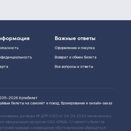
нформация
Важные ответы
зопасность
Оформление и покупка
нфиденциальность
Возврат и обмен билета
ерта
Все вопросы и ответы
2011–2026
Купибилет
шёвые билеты на самолёт и поезд, бронирование и онлайн-заказ
 основании договора № ЦПР-1282 от 04.04.2024 заключенного
ется официальным ресурсом ОАО «РЖД». Стоимость билетов
ретензий граждан о возмещении убытков просим обращаться