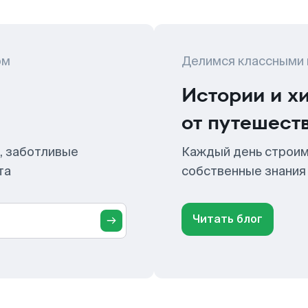
ом
Делимся классными
Истории и х
от путешест
, заботливые
Каждый день строим
та
собственные знания
Читать блог