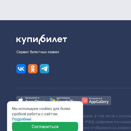
Сервис билетных лазеек
Мы используем cookies для более
удобной работы с сайтом.
Ж/Д билеты предоставляются партнёрами, в том числе с испол
Подробнее
с Поставщиком услуг и Договора ООО «РЖД-Цифровые пассажирс
Согласиться
включает сервисный сбор. Итоговая цена отображена на экране