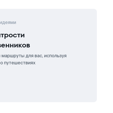
 идеями
итрости
венников
 маршруты для вас, используя
 о путешествиях