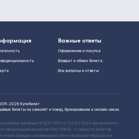
нформация
Важные ответы
зопасность
Оформление и покупка
нфиденциальность
Возврат и обмен билета
ерта
Все вопросы и ответы
2011–2026
Купибилет
шёвые билеты на самолёт и поезд, бронирование и онлайн-заказ
 основании договора № ЦПР-1282 от 04.04.2024 заключенного
ется официальным ресурсом ОАО «РЖД». Стоимость билетов
ретензий граждан о возмещении убытков просим обращаться