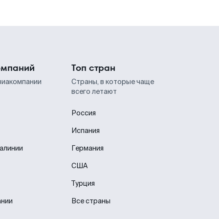
омпаний
Топ стран
виакомпании
Страны, в которые чаще
всего летают
Россия
Испания
иалинии
Германия
США
Турция
ании
Все страны