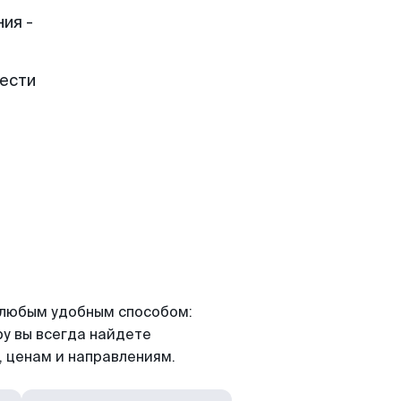
ия -
рести
я любым удобным способом:
ру вы всегда найдете
 ценам и направлениям.