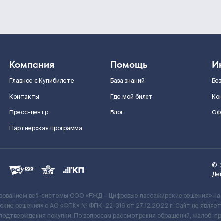
Компания
Помощь
И
Главное о Купибилете
База знаний
Бе
Контакты
Где мой билет
Ко
Пресс-центр
Блог
Оф
Партнерская программа
©
Де
ьзованием веб-системы ООО «РЖД – Цифровые пассажирские решения» на
кие решения» c АО «ФПК» № ФПК-22-316 от 27.12.2022 г. Сайт не явля
 подтверждения покупки. По вопросам рассмотрения обращений, жалоб, п