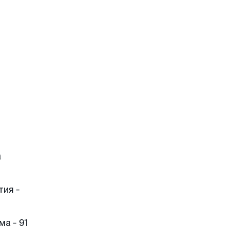
а
тия -
а - 91