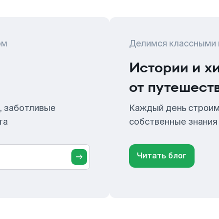
ом
Делимся классными
Истории и х
от путешест
, заботливые
Каждый день строим
та
собственные знания
Читать блог