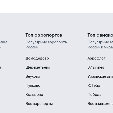
Топ аэропортов
Топ авиак
чаще
Популярные аэропорты
Популярные а
ы
России
России и мира
Домодедово
Аэрофлот
а
Шереметьево
S7 airlines
Внуково
Уральские ав
Пулково
ЮТэйр
Кольцово
Победа
Все аэропорты
Все авиакомп