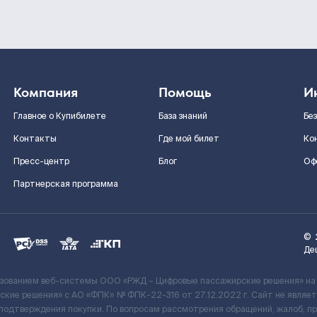
Компания
Помощь
И
Главное о Купибилете
База знаний
Бе
Контакты
Где мой билет
Ко
Пресс-центр
Блог
Оф
Партнерская программа
©
Де
ьзованием веб-системы ООО «РЖД – Цифровые пассажирские решения» на
кие решения» c АО «ФПК» № ФПК-22-316 от 27.12.2022 г. Сайт не явля
 подтверждения покупки. По вопросам рассмотрения обращений, жалоб, п