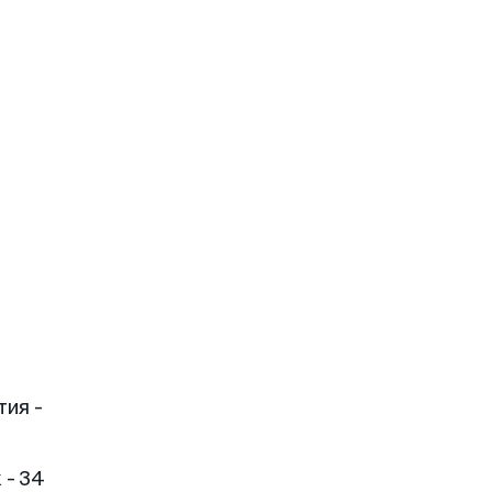
тия -
 - 34