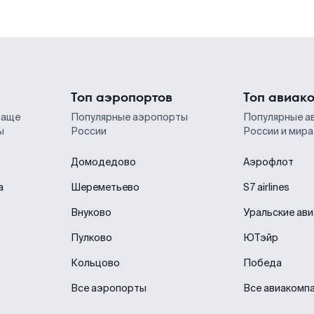
Топ аэропортов
Топ авиак
чаще
Популярные аэропорты
Популярные а
ы
России
России и мира
Домодедово
Аэрофлот
а
Шереметьево
S7 airlines
Внуково
Уральские ав
Пулково
ЮТэйр
Кольцово
Победа
Все аэропорты
Все авиакомп