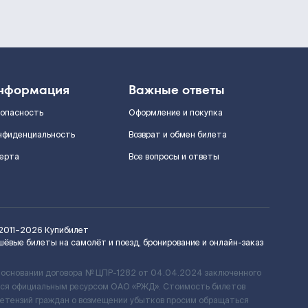
нформация
Важные ответы
зопасность
Оформление и покупка
нфиденциальность
Возврат и обмен билета
ерта
Все вопросы и ответы
2011–2026
Купибилет
шёвые билеты на самолёт и поезд, бронирование и онлайн-заказ
 основании договора № ЦПР-1282 от 04.04.2024 заключенного
ется официальным ресурсом ОАО «РЖД». Стоимость билетов
ретензий граждан о возмещении убытков просим обращаться