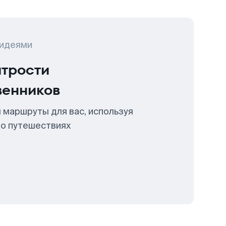
 идеями
итрости
венников
 маршруты для вас, используя
 о путешествиях