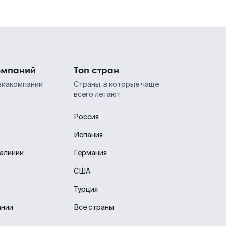
омпаний
Топ стран
виакомпании
Страны, в которые чаще
всего летают
Россия
Испания
иалинии
Германия
США
Турция
ании
Все страны