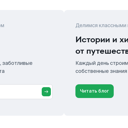
ом
Делимся классными
Истории и х
от путешест
, заботливые
Каждый день строим
та
собственные знания
Читать блог