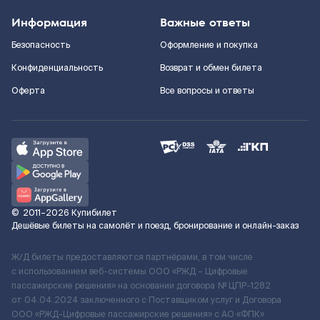
Информация
Важные ответы
Безопасность
Оформление и покупка
Конфиденциальность
Возврат и обмен билета
Оферта
Все вопросы и ответы
©
2011–2026
Купибилет
Дешёвые билеты на самолёт и поезд, бронирование и онлайн-заказ
Ж/Д билеты предоставляются партнёрами, в том числе
с использованием веб-системы ООО «РЖД – Цифровые
пассажирские решения» на основании договора № ЦПР-1282
от 04.04.2024 заключенного с Поставщиком услуг и Договора
ООО «РЖД-Цифровые пассажирские решения» c АО «ФПК»