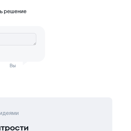
ть решение
Вы
 идеями
итрости