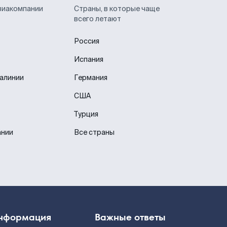
виакомпании
Страны, в которые чаще
всего летают
Россия
Испания
иалинии
Германия
США
Турция
ании
Все страны
нформация
Важные ответы