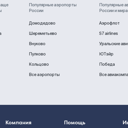
чаще
Популярные аэропорты
Популярные а
ы
России
России и мира
Домодедово
Аэрофлот
а
Шереметьево
S7 airlines
Внуково
Уральские ав
Пулково
ЮТэйр
Кольцово
Победа
Все аэропорты
Все авиакомп
Компания
Помощь
И