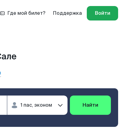
Где мой билет?
Поддержка
Войти
Сале
ы
Найти