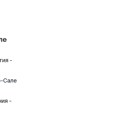
ле
тия -
о-Сале
ия -