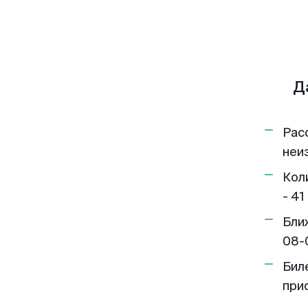
Д
Рас
неи
Кол
- 41
Бли
08-
Бил
при