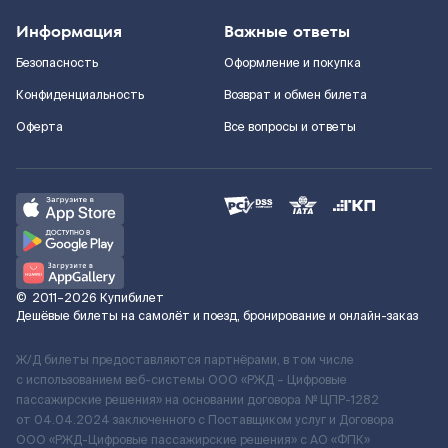
Информация
Важные ответы
Безопасность
Оформление и покупка
Конфиденциальность
Возврат и обмен билета
Оферта
Все вопросы и ответы
©
2011–2026
Купибилет
Дешёвые билеты на самолёт и поезд, бронирование и онлайн-заказ
Ж/Д билеты предоставляются партнёрами, в том числе
с использованием веб-системы ООО «РЖД – Цифровые
пассажирские решения» на основании договора № ЦПР-1282
от 04.04.2024 заключенного с Поставщиком услуг и Договора
ООО «РЖД-Цифровые пассажирские решения» c АО «ФПК»