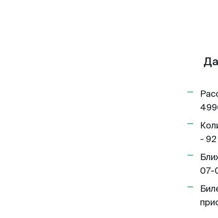
Да
Рас
499
Кол
- 92
Бли
07-
Бил
при