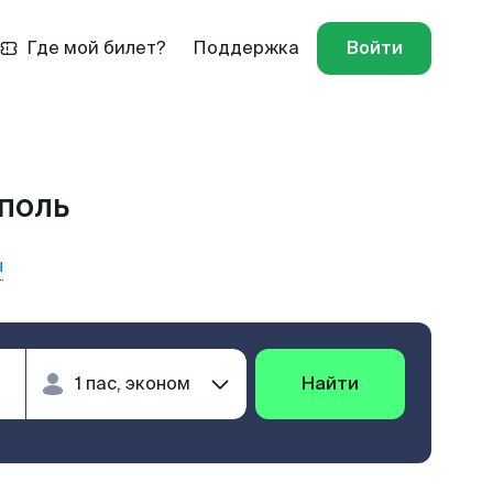
Где мой билет?
Поддержка
Войти
ополь
ы
Найти