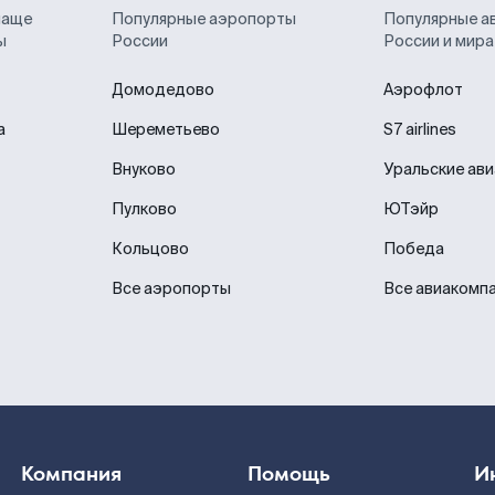
чаще
Популярные аэропорты
Популярные а
ы
России
России и мира
Домодедово
Аэрофлот
а
Шереметьево
S7 airlines
Внуково
Уральские ав
Пулково
ЮТэйр
Кольцово
Победа
Все аэропорты
Все авиакомп
Компания
Помощь
И