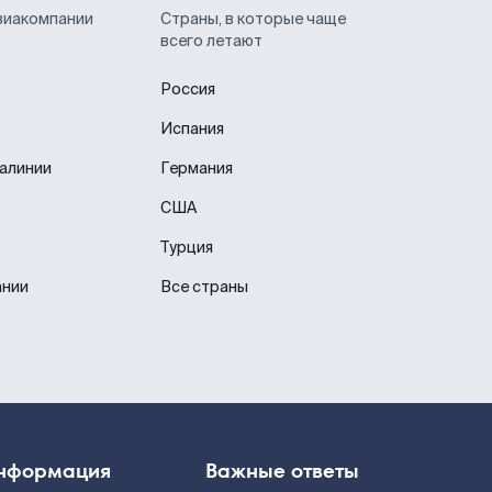
виакомпании
Страны, в которые чаще
всего летают
Россия
Испания
иалинии
Германия
США
Турция
ании
Все страны
нформация
Важные ответы