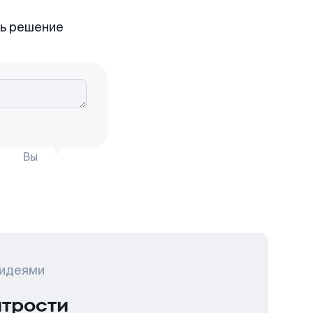
ть решение
Вы
 идеями
итрости