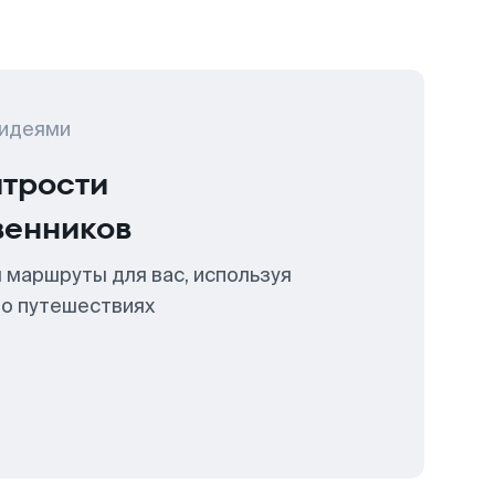
 идеями
итрости
венников
 маршруты для вас, используя
 о путешествиях