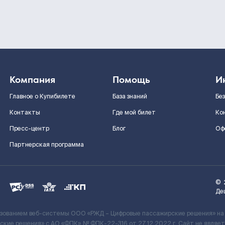
Компания
Помощь
И
Главное о Купибилете
База знаний
Бе
Контакты
Где мой билет
Ко
Пресс-центр
Блог
Оф
Партнерская программа
©
Де
ьзованием веб-системы ООО «РЖД – Цифровые пассажирские решения» на
кие решения» c АО «ФПК» № ФПК-22-316 от 27.12.2022 г. Сайт не явля