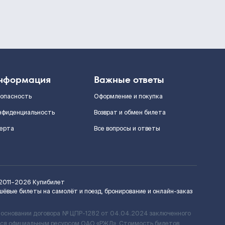
нформация
Важные ответы
зопасность
Оформление и покупка
нфиденциальность
Возврат и обмен билета
ерта
Все вопросы и ответы
2011–2026
Купибилет
шёвые билеты на самолёт и поезд, бронирование и онлайн-заказ
 основании договора № ЦПР-1282 от 04.04.2024 заключенного
ется официальным ресурсом ОАО «РЖД». Стоимость билетов