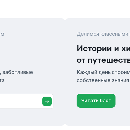
ом
Делимся классными
Истории и х
от путешест
, заботливые
Каждый день строим
та
собственные знания
Читать блог