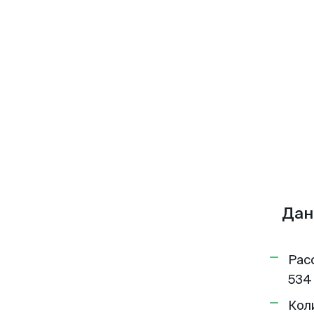
Дан
Рас
534
Кол