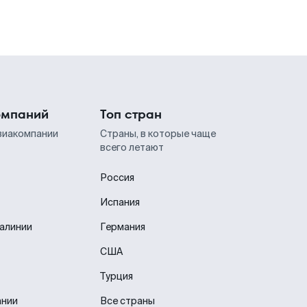
омпаний
Топ стран
виакомпании
Страны, в которые чаще
всего летают
Россия
Испания
иалинии
Германия
США
Турция
ании
Все страны