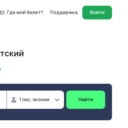
Где мой билет?
Поддержка
Войти
етский
ы
Найти