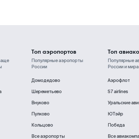
Топ аэропортов
Топ авиак
чаще
Популярные аэропорты
Популярные а
ы
России
России и мира
Домодедово
Аэрофлот
а
Шереметьево
S7 airlines
Внуково
Уральские ав
Пулково
ЮТэйр
Кольцово
Победа
Все аэропорты
Все авиакомп