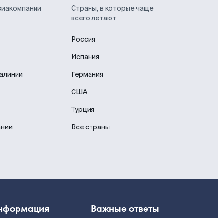
виакомпании
Страны, в которые чаще
всего летают
Россия
Испания
иалинии
Германия
США
Турция
ании
Все страны
нформация
Важные ответы