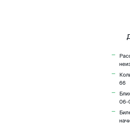
Рас
неи
Кол
66
Бли
06-
Бил
нач