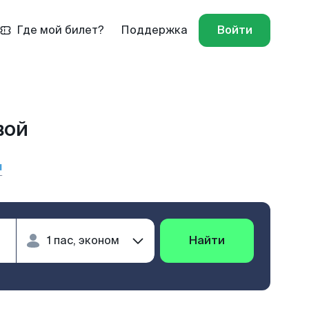
Где мой билет?
Поддержка
Войти
вой
ы
Найти