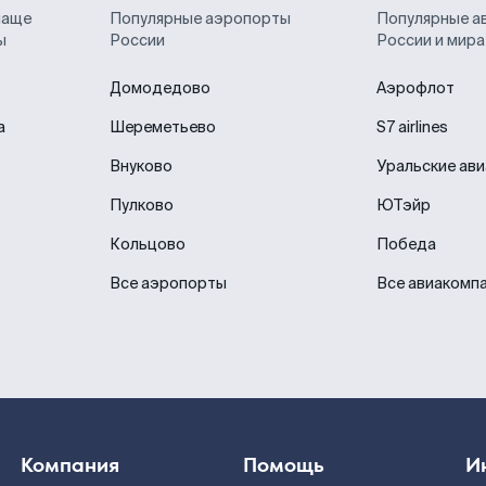
чаще
Популярные аэропорты
Популярные а
ы
России
России и мира
Домодедово
Аэрофлот
а
Шереметьево
S7 airlines
Внуково
Уральские ав
Пулково
ЮТэйр
Кольцово
Победа
Все аэропорты
Все авиакомп
Компания
Помощь
И