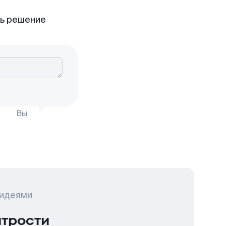
ть решение
Вы
 идеями
итрости