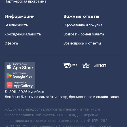
Партнерская программа
Информация
Важные ответы
Безопасность
Оформление и покупка
Конфиденциальность
Возврат и обмен билета
Оферта
Все вопросы и ответы
©
2011–2026
Купибилет
Дешёвые билеты на самолёт и поезд, бронирование и онлайн-заказ
Ж/Д билеты предоставляются партнёрами, в том числе
с использованием веб-системы ООО «РЖД – Цифровые
пассажирские решения» на основании договора № ЦПР-1282
от 04.04.2024 заключенного с Поставщиком услуг и Договора