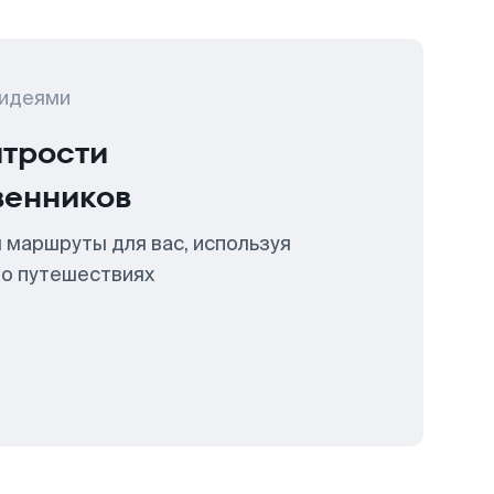
 идеями
итрости
венников
 маршруты для вас, используя
 о путешествиях