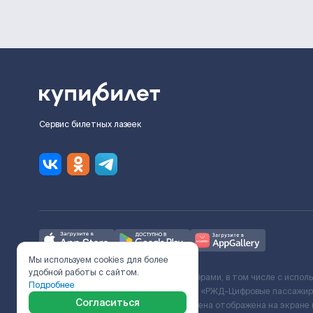
Сервис билетных лазеек
Мы используем cookies для более
удобной работы с сайтом.
Ж/Д билеты предоставляются партнёрами, в том числе с испол
Подробнее
с Поставщиком услуг и Договора ООО «РЖД-Цифровые пассажирс
Согласиться
включает сервисный сбор. Итоговая цена отображена на экране