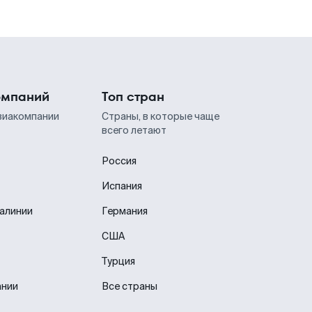
омпаний
Топ стран
виакомпании
Страны, в которые чаще
всего летают
Россия
Испания
иалинии
Германия
США
Турция
ании
Все страны