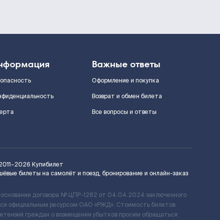
нформация
Важные ответы
зопасность
Оформление и покупка
нфиденциальность
Возврат и обмен билета
ерта
Все вопросы и ответы
2011–2026
Купибилет
шёвые билеты на самолёт и поезд, бронирование и онлайн-заказ
 основании договора № ЦПР-1282 от 04.04.2024 заключенного
ется официальным ресурсом ОАО «РЖД». Стоимость билетов
ретензий граждан о возмещении убытков просим обращаться