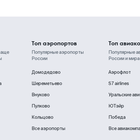
Топ аэропортов
Топ авиак
чаще
Популярные аэропорты
Популярные а
ы
России
России и мира
Домодедово
Аэрофлот
а
Шереметьево
S7 airlines
Внуково
Уральские ав
Пулково
ЮТэйр
Кольцово
Победа
Все аэропорты
Все авиакомп