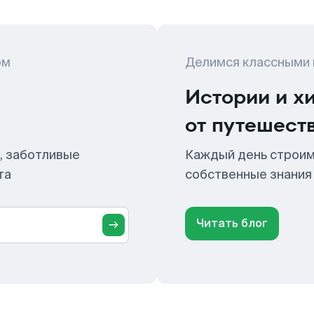
ом
Делимся классными
Истории и х
от путешест
, заботливые
Каждый день строим
та
собственные знания
Читать блог