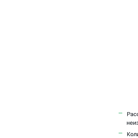
Рас
неи
Кол