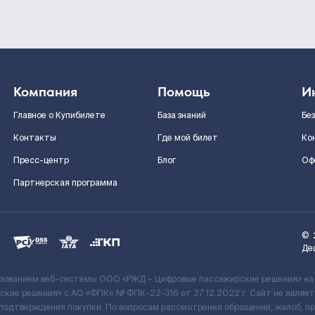
Компания
Помощь
И
Главное о Купибилете
База знаний
Бе
Контакты
Где мой билет
Ко
Пресс-центр
Блог
Оф
Партнерская программа
©
Де
ьзованием веб-системы ООО «РЖД – Цифровые пассажирские решения» на
кие решения» c АО «ФПК» № ФПК-22-316 от 27.12.2022 г. Сайт не явля
 подтверждения покупки. По вопросам рассмотрения обращений, жалоб, п