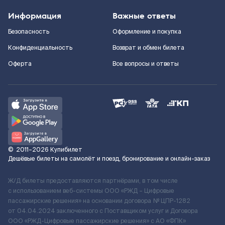
Информация
Важные ответы
Безопасность
Оформление и покупка
Конфиденциальность
Возврат и обмен билета
Оферта
Все вопросы и ответы
©
2011–2026
Купибилет
Дешёвые билеты на самолёт и поезд, бронирование и онлайн-заказ
Ж/Д билеты предоставляются партнёрами, в том числе
с использованием веб-системы ООО «РЖД – Цифровые
пассажирские решения» на основании договора № ЦПР-1282
от 04.04.2024 заключенного с Поставщиком услуг и Договора
ООО «РЖД-Цифровые пассажирские решения» c АО «ФПК»