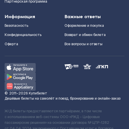
Партнерская программа
Информация
Важные ответы
Безопасность
Оформление и покупка
Конфиденциальность
Возврат и обмен билета
Оферта
Все вопросы и ответы
©
2011–2026
Купибилет
Дешёвые билеты на самолёт и поезд, бронирование и онлайн-заказ
Ж/Д билеты предоставляются партнёрами, в том числе
с использованием веб-системы ООО «РЖД – Цифровые
пассажирские решения» на основании договора № ЦПР-1282
от 04.04.2024 заключенного с Поставщиком услуг и Договора