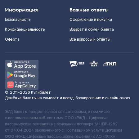
Информация
Важные ответы
Безопасность
Оформление и покупка
Конфиденциальность
Возврат и обмен билета
Оферта
Все вопросы и ответы
©
2011–2026
Купибилет
Дешёвые билеты на самолёт и поезд, бронирование и онлайн-заказ
Ж/Д билеты предоставляются партнёрами, в том числе
с использованием веб-системы ООО «РЖД – Цифровые
пассажирские решения» на основании договора № ЦПР-1282
от 04.04.2024 заключенного с Поставщиком услуг и Договора
ООО «РЖД-Цифровые пассажирские решения» c АО «ФПК»