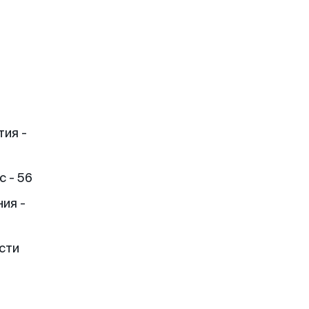
тия -
 - 56
ия -
сти