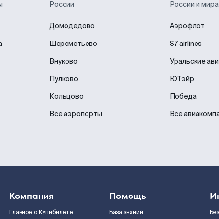
ы
России
России и мира
Домодедово
Аэрофлот
а
Шереметьево
S7 airlines
Внуково
Уральские ав
Пулково
ЮТэйр
Кольцово
Победа
Все аэропорты
Все авиакомп
Компания
Помощь
И
Главное о Купибилете
База знаний
Бе