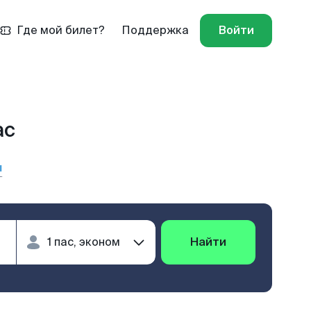
Где мой билет?
Поддержка
Войти
ас
ы
Найти