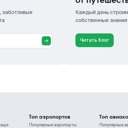
от путешест
, заботливые
Каждый день строим
та
собственные знания
Читать блог
Топ аэропортов
Топ авиак
чаще
Популярные аэропорты
Популярные а