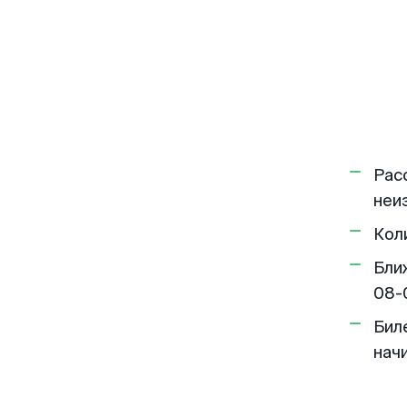
Рас
неи
Кол
Бли
08-
Бил
нач