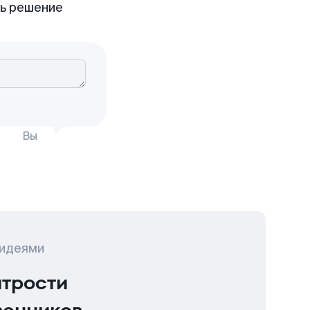
ть решение
Вы
 идеями
итрости