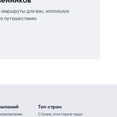
венников
 маршруты для вас, используя
 о путешествиях
омпаний
Топ стран
виакомпании
Страны, в которые чаще