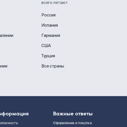
всего летают
Россия
Испания
иалинии
Германия
США
Турция
ании
Все страны
нформация
Важные ответы
зопасность
Оформление и покупка