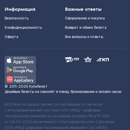
Информация
Важные ответы
Безопасность
Оформление и покупка
Конфиденциальность
Возврат и обмен билета
Оферта
Все вопросы и ответы
©
2011–2026
Купибилет
Дешёвые билеты на самолёт и поезд, бронирование и онлайн-заказ
Ж/Д билеты предоставляются партнёрами, в том числе
с использованием веб-системы ООО «РЖД – Цифровые
пассажирские решения» на основании договора № ЦПР-1282
от 04.04.2024 заключенного с Поставщиком услуг и Договора
ООО «РЖД-Цифровые пассажирские решения» c АО «ФПК»