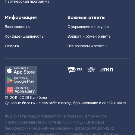
Партнерская программа
Информация
Важные ответы
Безопасность
Оформление и покупка
Конфиденциальность
Возврат и обмен билета
Оферта
Все вопросы и ответы
©
2011–2026
Купибилет
Дешёвые билеты на самолёт и поезд, бронирование и онлайн-заказ
Ж/Д билеты предоставляются партнёрами, в том числе
с использованием веб-системы ООО «РЖД – Цифровые
пассажирские решения» на основании договора № ЦПР-1282
от 04.04.2024 заключенного с Поставщиком услуг и Договора