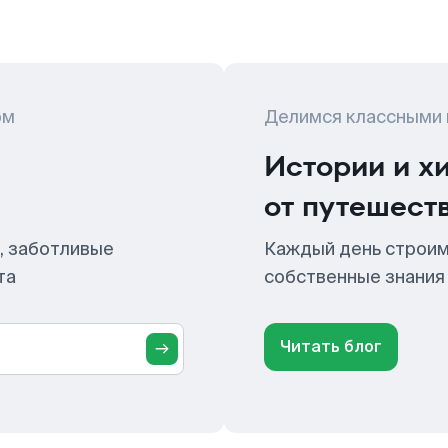
ом
Делимся классными
Истории и х
от путешест
, заботливые
Каждый день строим
та
собственные знания
Читать блог