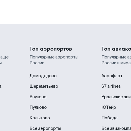
Топ аэропортов
Топ авиак
чаще
Популярные аэропорты
Популярные а
ы
России
России и мира
Домодедово
Аэрофлот
а
Шереметьево
S7 airlines
Внуково
Уральские ав
Пулково
ЮТэйр
Кольцово
Победа
Все аэропорты
Все авиакомп