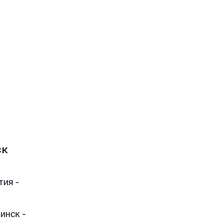
ск
тия -
инск -