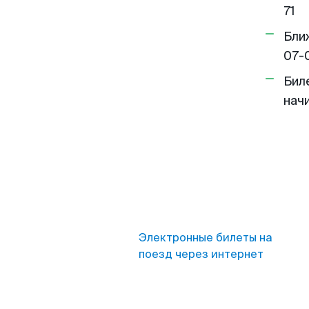
71
Бли
07-
Бил
нач
Электронные билеты на
поезд через интернет