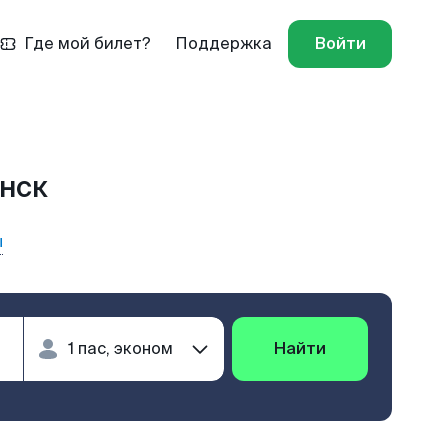
Где мой билет?
Поддержка
Войти
инск
ы
Найти