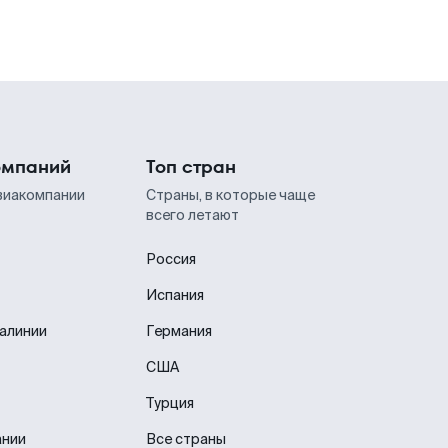
омпаний
Топ стран
виакомпании
Страны, в которые чаще
всего летают
Россия
Испания
иалинии
Германия
США
Турция
ании
Все страны