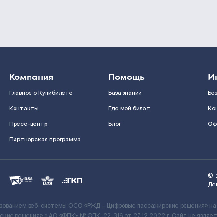
Компания
Помощь
И
Главное о Купибилете
База знаний
Бе
Контакты
Где мой билет
Ко
Пресс-центр
Блог
Оф
Партнерская программа
©
Де
ьзованием веб-системы ООО «РЖД – Цифровые пассажирские решения» на
кие решения» c АО «ФПК» № ФПК-22-316 от 27.12.2022 г. Сайт не явля