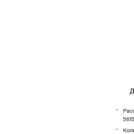
Д
Рас
5615
Кол