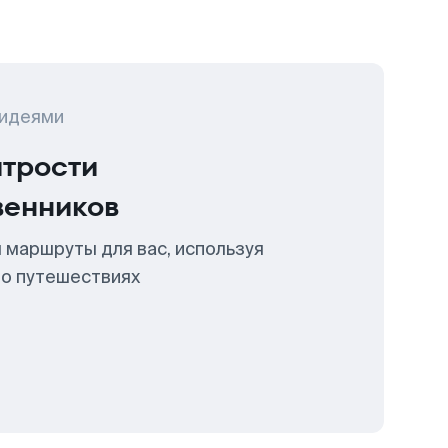
 идеями
итрости
венников
 маршруты для вас, используя
 о путешествиях