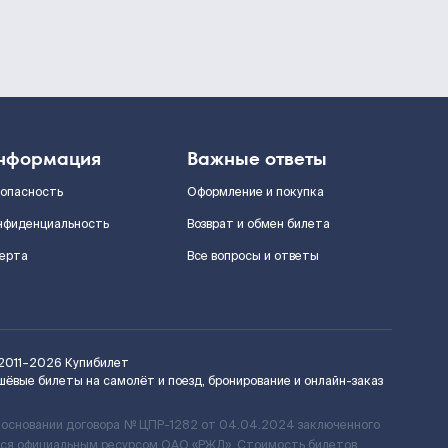
нформация
Важные ответы
зопасность
Оформление и покупка
нфиденциальность
Возврат и обмен билета
ерта
Все вопросы и ответы
2011–2026
Купибилет
шёвые билеты на самолёт и поезд, бронирование и онлайн-заказ
 основании договора № ЦПР-1282 от 04.04.2024 заключенного
ется официальным ресурсом ОАО «РЖД». Стоимость билетов