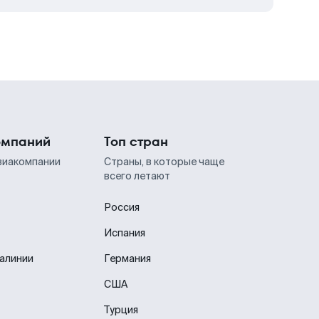
омпаний
Топ стран
виакомпании
Страны, в которые чаще
всего летают
Россия
Испания
иалинии
Германия
США
Турция