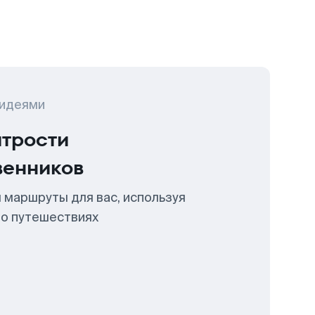
 идеями
итрости
венников
 маршруты для вас, используя
 о путешествиях