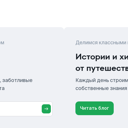
ом
Делимся классными
Истории и х
от путешест
, заботливые
Каждый день строим
та
собственные знания
Читать блог