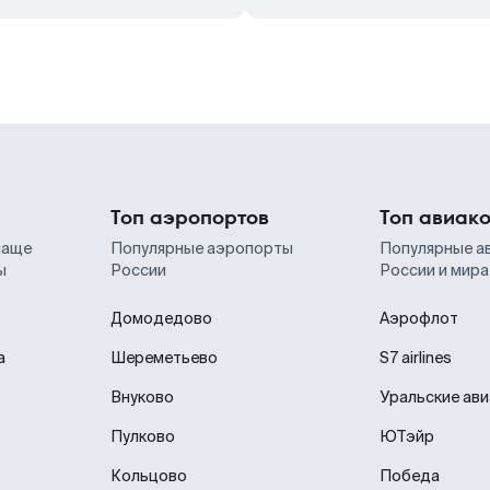
Топ аэропортов
Топ авиак
чаще
Популярные аэропорты
Популярные а
ы
России
России и мира
Домодедово
Аэрофлот
а
Шереметьево
S7 airlines
Внуково
Уральские ав
Пулково
ЮТэйр
Кольцово
Победа