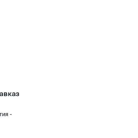
авказ
тия -