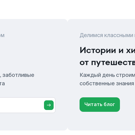
ом
Делимся классными
Истории и х
от путешест
, заботливые
Каждый день строим
та
собственные знания
Читать блог