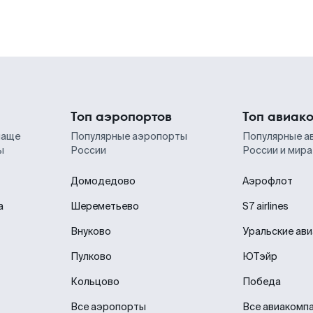
Топ аэропортов
Топ авиак
чаще
Популярные аэропорты
Популярные а
ы
России
России и мира
Домодедово
Аэрофлот
а
Шереметьево
S7 airlines
Внуково
Уральские ав
Пулково
ЮТэйр
Кольцово
Победа
Все аэропорты
Все авиакомп