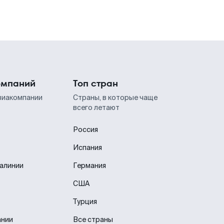
омпаний
Топ стран
виакомпании
Страны, в которые чаще
всего летают
Россия
Испания
иалинии
Германия
США
Турция
ании
Все страны