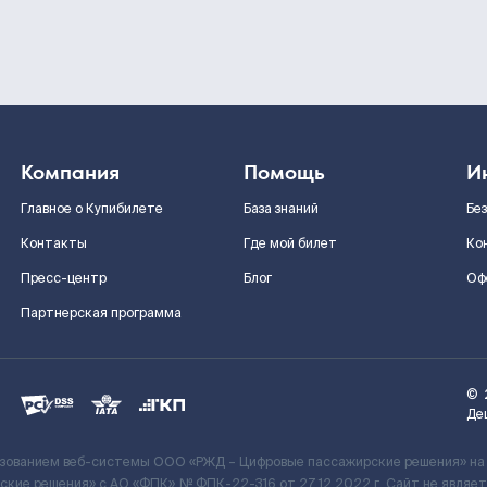
Компания
Помощь
И
Главное о Купибилете
База знаний
Бе
Контакты
Где мой билет
Ко
Пресс-центр
Блог
Оф
Партнерская программа
©
Де
ьзованием веб-системы ООО «РЖД – Цифровые пассажирские решения» на
кие решения» c АО «ФПК» № ФПК-22-316 от 27.12.2022 г. Сайт не явля