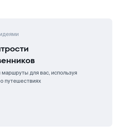
 идеями
итрости
венников
 маршруты для вас, используя
 о путешествиях