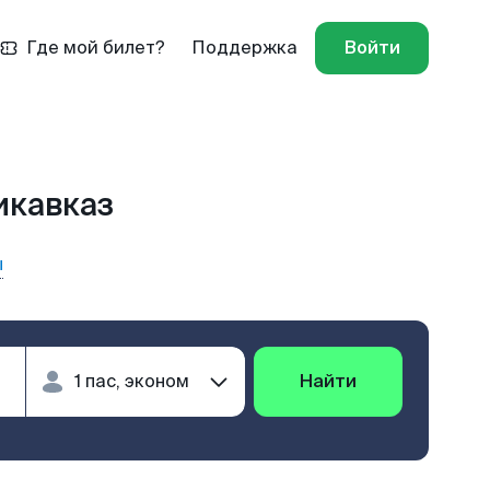
Где мой билет?
Поддержка
Войти
икавказ
ы
Найти