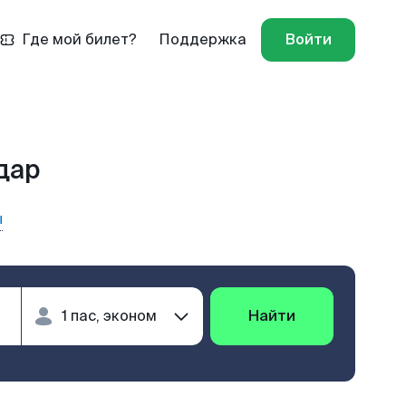
Где мой билет?
Поддержка
Войти
дар
ы
Найти