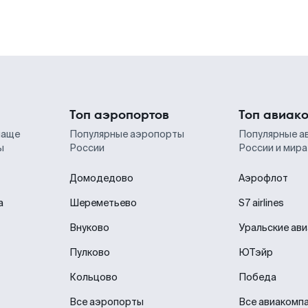
Топ аэропортов
Топ авиак
чаще
Популярные аэропорты
Популярные а
ы
России
России и мира
Домодедово
Аэрофлот
а
Шереметьево
S7 airlines
Внуково
Уральские ав
Пулково
ЮТэйр
Кольцово
Победа
Все аэропорты
Все авиакомп