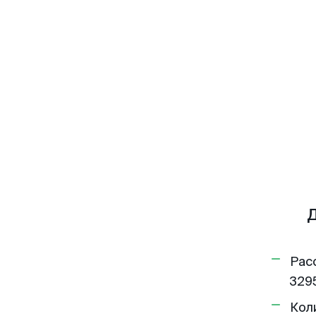
Д
Рас
3295
Кол