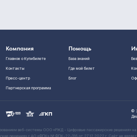
Компания
Помощь
И
Главное о Купибилете
База знаний
Бе
Контакты
Где мой билет
Ко
Пресс-центр
Блог
Оф
Партнерская программа
©
Де
ьзованием веб-системы ООО «РЖД – Цифровые пассажирские решения» на
кие решения» c АО «ФПК» № ФПК-22-316 от 27.12.2022 г. Сайт не явля