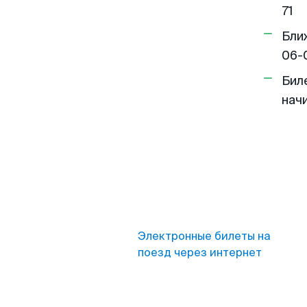
71
Бли
06-
Бил
нач
Электронные билеты на
поезд через интернет