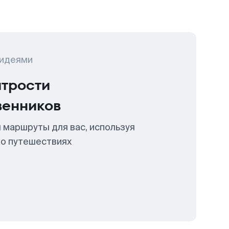
 идеями
итрости
венников
 маршруты для вас, используя
 о путешествиях