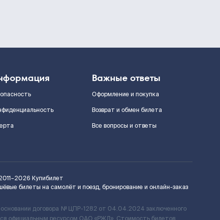
нформация
Важные ответы
зопасность
Оформление и покупка
нфиденциальность
Возврат и обмен билета
ерта
Все вопросы и ответы
2011–2026
Купибилет
шёвые билеты на самолёт и поезд, бронирование и онлайн-заказ
 основании договора № ЦПР-1282 от 04.04.2024 заключенного
ется официальным ресурсом ОАО «РЖД». Стоимость билетов