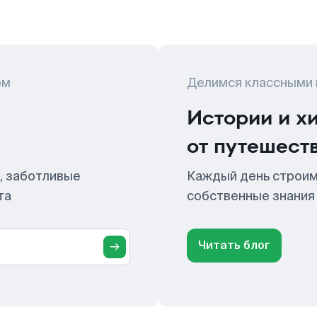
ом
Делимся классными
Истории и х
от путешест
, заботливые
Каждый день строим
та
собственные знания
Читать блог