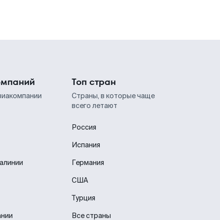
омпаний
Топ стран
виакомпании
Страны, в которые чаще
всего летают
Россия
Испания
иалинии
Германия
США
Турция
ании
Все страны