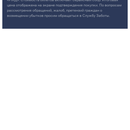
«РЖД». Стоимость билетов включает сервисный сбор. Итоговая
цена отображена на экране подтверждения покупки. По вопросам
рассмотрения обращений, жалоб, претензий граждан о
возмещении убытков просим обращаться в Службу Заботы.