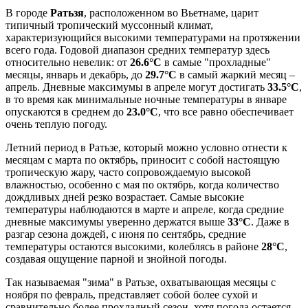
В городе
Ратьзя
, расположенном во Вьетнаме, царит
типичный тропический муссонный климат,
характеризующийся высокими температурами на протяжении
всего года. Годовой диапазон средних температур здесь
относительно невелик: от
26.6°C
в самые "прохладные"
месяцы, январь и декабрь, до
29.7°C
в самый жаркий месяц –
апрель. Дневные максимумы в апреле могут достигать
33.5°C
,
в то время как минимальные ночные температуры в январе
опускаются в среднем до
23.0°C
, что все равно обеспечивает
очень теплую погоду.
Летний период в Ратьзе, который можно условно отнести к
месяцам с марта по октябрь, приносит с собой настоящую
тропическую жару, часто сопровождаемую высокой
влажностью, особенно с мая по октябрь, когда количество
дождливых дней резко возрастает. Самые высокие
температуры наблюдаются в марте и апреле, когда средние
дневные максимумы уверенно держатся выше
33°C
. Даже в
разгар сезона дождей, с июня по сентябрь, средние
температуры остаются высокими, колеблясь в районе
28°C
,
создавая ощущение парной и знойной погоды.
Так называемая "зима" в Ратьзе, охватывающая месяцы с
ноября по февраль, представляет собой более сухой и
сравнительно более прохладный сезон, хотя погода остается