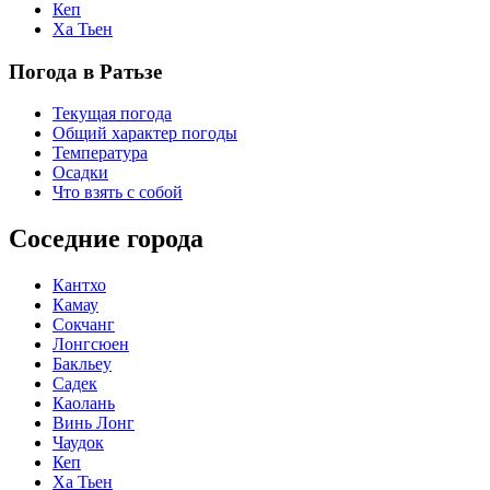
Кеп
Ха Тьен
Погода в Ратьзе
Текущая погода
Общий характер погоды
Температура
Осадки
Что взять с собой
Соседние города
Кантхо
Камау
Сокчанг
Лонгсюен
Бакльеу
Садек
Каолань
Винь Лонг
Чаудок
Кеп
Ха Тьен