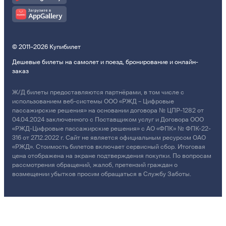
© 2011–2026 Купибилет
Дешевые билеты на самолет и поезд, бронирование и онлайн-
заказ
Ж/Д билеты предоставляются партнёрами, в том числе с
использованием веб-системы ООО «РЖД – Цифровые
пассажирские решения» на основании договора № ЦПР-1282 от
04.04.2024 заключенного с Поставщиком услуг и Договора ООО
«РЖД-Цифровые пассажирские решения» с АО «ФПК» № ФПК-22-
316 от 27.12.2022 г. Сайт не является официальным ресурсом ОАО
«РЖД». Стоимость билетов включает сервисный сбор. Итоговая
цена отображена на экране подтверждения покупки. По вопросам
рассмотрения обращений, жалоб, претензий граждан о
возмещении убытков просим обращаться в Службу Заботы.