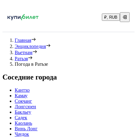
₽, RUB
Главная
Энциклопедия
Вьетнам
Ратьзя
Погода в Ратьзе
Соседние города
Кантхо
Камау
Сокчанг
Лонгсюен
Бакльеу
Садек
Каолань
Винь Лонг
Чаудок