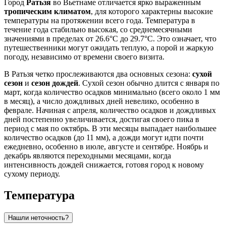
Город
Ратьзя
во Вьетнаме отличается ярко выраженным
тропическим климатом
, для которого характерны высокие
температуры на протяжении всего года. Температура в
течение года стабильно высокая, со среднемесячными
значениями в пределах от 26.6°C до 29.7°C. Это означает, что
путешественники могут ожидать теплую, а порой и жаркую
погоду, независимо от времени своего визита.
В Ратьзя четко прослеживаются два основных сезона:
сухой
сезон
и
сезон дождей
. Сухой сезон обычно длится с января по
март, когда количество осадков минимально (всего около 1 мм
в месяц), а число дождливых дней невелико, особенно в
феврале. Начиная с апреля, количество осадков и дождливых
дней постепенно увеличивается, достигая своего пика в
период с мая по октябрь. В эти месяцы выпадает наибольшее
количество осадков (до 11 мм), а дожди могут идти почти
ежедневно, особенно в июле, августе и сентябре. Ноябрь и
декабрь являются переходными месяцами, когда
интенсивность дождей снижается, готовя город к новому
сухому периоду.
Температура
Нашли неточность?