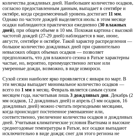
количества дождливых дней. Наибольшее количество осадков,
согласно предоставленным данным, выпадает в сентябре и
октябре, когда среднемесячный уровень достигает
11 мм
.
Однако по частоте дождей выделяется июль: в этом месяце
осадки наблюдаются практически ежедневно (
30 влажных
дней
), при общем объеме в 10 мм. Похожая картина с высокой
частотой дождей (27-29 дней) наблюдается в мае, июне,
августе, сентябре и октябре. Такой характер распределения —
большое количество дождливых дней при сравнительно
невысоких общих объемах осадков — позволяет
предположить, что для влажного сезона в Ратьзе характерны
частые, но, вероятно, преимущественно легкие или
умеренные дожди, возможно, в виде измороси.
Сухой сезон наиболее ярко проявляется с января по март. В
эти месяцы выпадает минимальное количество осадков —
всего по
1 мм
в месяц. Февраль является самым сухим
месяцем года, насчитывая лишь
3 дождливых дня
. Декабрь (2
мм осадков, 12 дождливых дней) и апрель (3 мм осадков, 16
дождливых дней) можно считать переходными месяцами,
когда происходит постепенное уменьшение или,
соответственно, увеличение количества осадков и дождливых
дней. Учитывая климатические условия Вьетнама и высокие
среднегодовые температуры в Ратьзе, все осадки выпадают
исключительно в виде дождя; снег для этого региона не