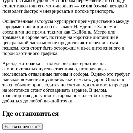
туристов самым удобным способом перемещения по городу
станет такси или его мото-вариант —
xe om
(се-ом), который
позволяет быстро маневрировать в потоке транспорта.
Общественные автобусы курсируют преимущественно между
городами провинции и связывают Намдинь с Ханоем и
соседними центрами, такими как Тхайбинь. Метро или
трамваев в городе нет, поэтому на короткие дистанции в
центральной части многие предпочитают передвигаться
пешком, хотя стоит быть осторожным из-за интенсивного и
порой хаотичного трафика.
Аренда мотобайка — популярная альтернатива для
самостоятельных путешественников, позволяющая
исследовать отдаленные пагоды и соборы. Однако это требует
навыков вождения в условиях вьетнамских дорог. Оплата в
такси обычно производится по счетчику, а стоимость проезда
на мототакси стоит обговаривать заранее. В целом,
транспортная доступность города позволяет без труда
добраться до любой важной точки.
Где остановиться
Нашли неточность?