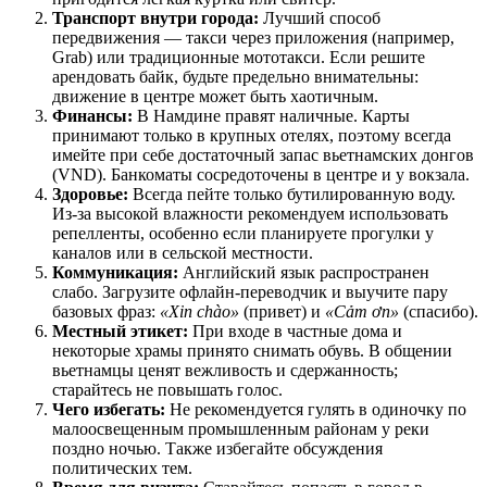
Транспорт внутри города:
Лучший способ
передвижения — такси через приложения (например,
Grab) или традиционные мототакси. Если решите
арендовать байк, будьте предельно внимательны:
движение в центре может быть хаотичным.
Финансы:
В Намдине правят наличные. Карты
принимают только в крупных отелях, поэтому всегда
имейте при себе достаточный запас вьетнамских донгов
(VND). Банкоматы сосредоточены в центре и у вокзала.
Здоровье:
Всегда пейте только бутилированную воду.
Из-за высокой влажности рекомендуем использовать
репелленты, особенно если планируете прогулки у
каналов или в сельской местности.
Коммуникация:
Английский язык распространен
слабо. Загрузите офлайн-переводчик и выучите пару
базовых фраз:
«Xin chào»
(привет) и
«Cảm ơn»
(спасибо).
Местный этикет:
При входе в частные дома и
некоторые храмы принято снимать обувь. В общении
вьетнамцы ценят вежливость и сдержанность;
старайтесь не повышать голос.
Чего избегать:
Не рекомендуется гулять в одиночку по
малоосвещенным промышленным районам у реки
поздно ночью. Также избегайте обсуждения
политических тем.