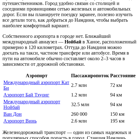
путешественников. Город удобно связан со столицей и
соседними провинциями сетью железных и автомобильных
дорог. Если вы планируете поездку заранее, полезно изучить
все детали того,
как добраться до Намдиня
, чтобы выбрать
наиболее комфортный вариант.
Собственного аэропорта в городе нет. Ближайший
международный авиаузел —
Нойбай
в Ханое, расположенный
примерно в 120 километрах. Оттуда до Намдиня можно
доехать на такси, частном трансфере или автобусе. Время в
пути на автомобиле обычно составляет около 2–3 часов в
зависимости от дорожной обстановки.
Аэропорт
Пассажиропоток
Расстояние
Международный аэропорт Кат
2.7 млн
72 км
Би
Аэропорт Бай Тхуонг
1.2 млн
94 км
Международный аэропорт
32.5 млн
94 км
Нойбай
Ван Дон
260 000
150 км
Аэропорт Винь
2.6 млн
195 км
Железнодорожный транспорт — один из самых надежных и
популярных способов попасть в город. Станция Намдинь