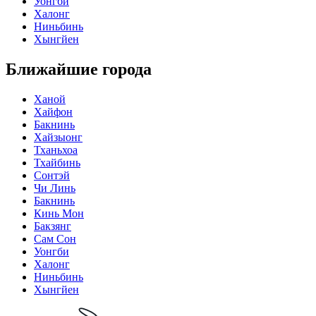
Уонгби
Халонг
Ниньбинь
Хынгйен
Ближайшие города
Ханой
Хайфон
Бакнинь
Хайзыонг
Тханьхоа
Тхайбинь
Сонтэй
Чи Линь
Бакнинь
Кинь Мон
Бакзянг
Сам Сон
Уонгби
Халонг
Ниньбинь
Хынгйен