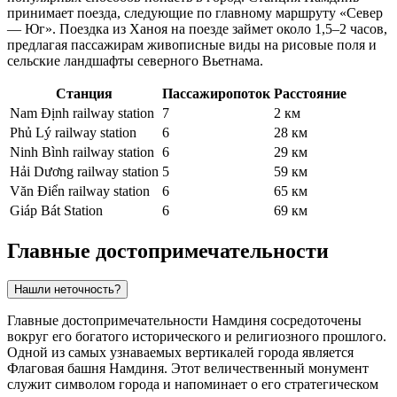
принимает поезда, следующие по главному маршруту «Север
— Юг». Поездка из Ханоя на поезде займет около 1,5–2 часов,
предлагая пассажирам живописные виды на рисовые поля и
сельские ландшафты северного Вьетнама.
Станция
Пассажиропоток
Расстояние
Nam Định railway station
7
2 км
Phủ Lý railway station
6
28 км
Ninh Bình railway station
6
29 км
Hải Dương railway station
5
59 км
Văn Điển railway station
6
65 км
Giáp Bát Station
6
69 км
Главные достопримечательности
Нашли неточность?
Главные достопримечательности Намдиня сосредоточены
вокруг его богатого исторического и религиозного прошлого.
Одной из самых узнаваемых вертикалей города является
Флаговая башня Намдиня
. Этот величественный монумент
служит символом города и напоминает о его стратегическом