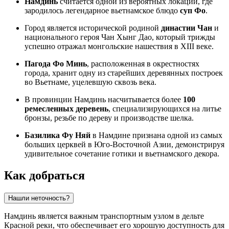
Намдинь
считается одной из вероятных локаций, где
зародилось легендарное вьетнамское блюдо
суп Фо
.
Город является исторической родиной
династии Чан
и
национального героя Чан Хынг Дао, который трижды
успешно отражал монгольские нашествия в XIII веке.
Пагода Фо Минь
, расположенная в окрестностях
города, хранит одну из старейших деревянных построек
во Вьетнаме, уцелевшую сквозь века.
В провинции Намдинь насчитывается более
100
ремесленных деревень
, специализирующихся на литье
бронзы, резьбе по дереву и производстве шелка.
Базилика Фу Няй
в Намдине признана одной из самых
больших церквей в Юго-Восточной Азии, демонстрируя
удивительное сочетание готики и вьетнамского декора.
Как добраться
Нашли неточность?
Намдинь является важным транспортным узлом в дельте
Красной реки, что обеспечивает его хорошую доступность для