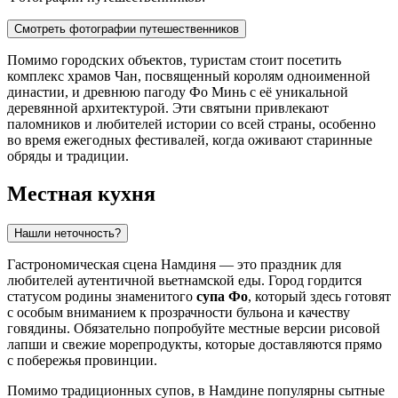
Смотреть фотографии путешественников
Помимо городских объектов, туристам стоит посетить
комплекс храмов Чан, посвященный королям одноименной
династии, и древнюю пагоду Фо Минь с её уникальной
деревянной архитектурой. Эти святыни привлекают
паломников и любителей истории со всей страны, особенно
во время ежегодных фестивалей, когда оживают старинные
обряды и традиции.
Местная кухня
Нашли неточность?
Гастрономическая сцена Намдиня — это праздник для
любителей аутентичной вьетнамской еды. Город гордится
статусом родины знаменитого
супа Фо
, который здесь готовят
с особым вниманием к прозрачности бульона и качеству
говядины. Обязательно попробуйте местные версии рисовой
лапши и свежие морепродукты, которые доставляются прямо
с побережья провинции.
Помимо традиционных супов, в Намдине популярны сытные