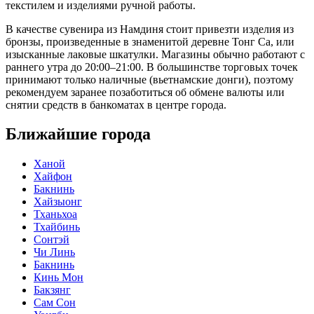
текстилем и изделиями ручной работы.
В качестве сувенира из Намдиня стоит привезти изделия из
бронзы, произведенные в знаменитой деревне Тонг Са, или
изысканные лаковые шкатулки. Магазины обычно работают с
раннего утра до 20:00–21:00. В большинстве торговых точек
принимают только наличные (вьетнамские донги), поэтому
рекомендуем заранее позаботиться об обмене валюты или
снятии средств в банкоматах в центре города.
Ближайшие города
Ханой
Хайфон
Бакнинь
Хайзыонг
Тханьхоа
Тхайбинь
Сонтэй
Чи Линь
Бакнинь
Кинь Мон
Бакзянг
Сам Сон