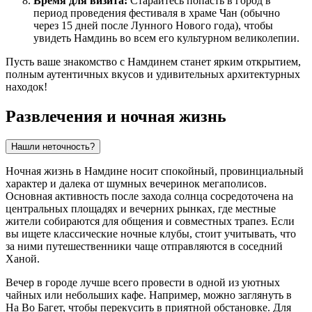
Время для визита:
Старайтесь попасть в город в
период проведения фестиваля в храме Чан (обычно
через 15 дней после Лунного Нового года), чтобы
увидеть Намдинь во всем его культурном великолепии.
Пусть ваше знакомство с Намдинем станет ярким открытием,
полным аутентичных вкусов и удивительных архитектурных
находок!
Развлечения и ночная жизнь
Нашли неточность?
Ночная жизнь в Намдине носит спокойный, провинциальный
характер и далека от шумных вечеринок мегаполисов.
Основная активность после захода солнца сосредоточена на
центральных площадях и вечерних рынках, где местные
жители собираются для общения и совместных трапез. Если
вы ищете классические ночные клубы, стоит учитывать, что
за ними путешественники чаще отправляются в соседний
Ханой.
Вечер в городе лучше всего провести в одной из уютных
чайных или небольших кафе. Например, можно заглянуть в
Ha Bo Багет
, чтобы перекусить в приятной обстановке. Для