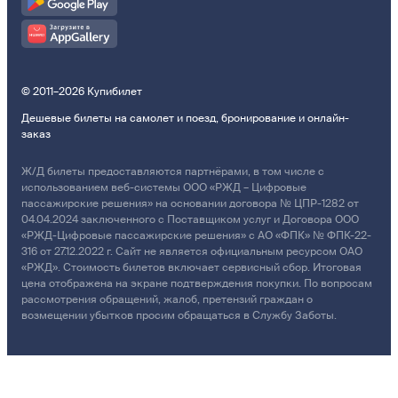
© 2011–2026 Купибилет
Дешевые билеты на самолет и поезд, бронирование и онлайн-
заказ
Ж/Д билеты предоставляются партнёрами, в том числе с
использованием веб-системы ООО «РЖД – Цифровые
пассажирские решения» на основании договора № ЦПР-1282 от
04.04.2024 заключенного с Поставщиком услуг и Договора ООО
«РЖД-Цифровые пассажирские решения» с АО «ФПК» № ФПК-22-
316 от 27.12.2022 г. Сайт не является официальным ресурсом ОАО
«РЖД». Стоимость билетов включает сервисный сбор. Итоговая
цена отображена на экране подтверждения покупки. По вопросам
рассмотрения обращений, жалоб, претензий граждан о
возмещении убытков просим обращаться в Службу Заботы.