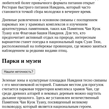
любителей более привычного формата питания открыт
Ресторан быстрого питания Намдинь
, который часто
становится точкой сбора молодежи в вечернее время.
Дневные развлечения в основном связаны с посещением
парковых зон у храмовых комплексов и изучением
архитектурных памятников, таких как
Памятник Чан Куок
Туану
или
Флаговая башня Намдиня
. Для тех, кто
предпочитает активный отдых на природе, интересным
вариантом станет поездка в национальный парк Суан Тюи,
расположенный на побережье провинции, где можно заняться
наблюдением за редкими видами птиц.
Парки и музеи
Нашли неточность?
Зеленые зоны и культурные площадки Намдиня тесно связаны
с его многовековой историей. Главным местом для прогулок
считается парковая территория комплекса храмов Чан, где
среди древних алтарей и вековых деревьев можно ощутить
дыхание прошлого. Здесь же установлен величественный
Памятник Чан Куок Туану
, посвященный великому
полководцу, который является национальным героем.