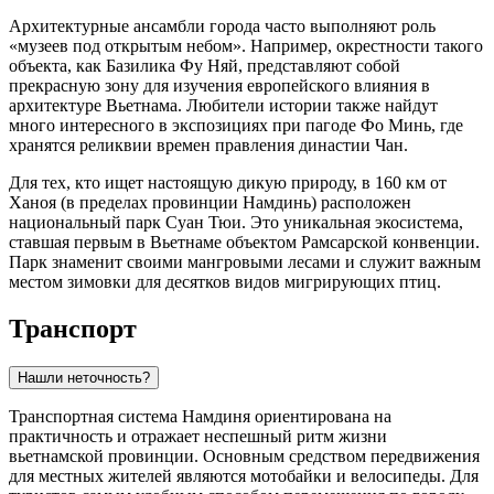
Архитектурные ансамбли города часто выполняют роль
«музеев под открытым небом». Например, окрестности такого
объекта, как
Базилика Фу Няй
, представляют собой
прекрасную зону для изучения европейского влияния в
архитектуре Вьетнама. Любители истории также найдут
много интересного в экспозициях при пагоде Фо Минь, где
хранятся реликвии времен правления династии Чан.
Для тех, кто ищет настоящую дикую природу, в 160 км от
Ханоя (в пределах провинции Намдинь) расположен
национальный парк Суан Тюи. Это уникальная экосистема,
ставшая первым в Вьетнаме объектом Рамсарской конвенции.
Парк знаменит своими мангровыми лесами и служит важным
местом зимовки для десятков видов мигрирующих птиц.
Транспорт
Нашли неточность?
Транспортная система Намдиня ориентирована на
практичность и отражает неспешный ритм жизни
вьетнамской провинции. Основным средством передвижения
для местных жителей являются мотобайки и велосипеды. Для