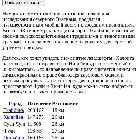
Нашли неточность?
Намдинь служит отличной отправной точкой для
исследования северного Вьетнама, предлагая
путешественникам удобный доступ к соседним провинциям.
Всего в 18 километрах находится город
Тхайбинь
, известный
своими сельскохозяйственными традициями и живописными
храмами, что делает его идеальным вариантом для короткой
утренней поездки.
Для тех, кто хочет увидеть знаменитые ландшафты «Халонга
на суше», стоит отправиться в
Ниньбинь
, расположенный в
35 километрах. Это направление по праву считается одним из
самых красивых в стране благодаря карстовым скалам и
речным прогулкам. Также интерес для однодневного визита
представляют
Фули
и
Хынгйен
, куда можно легко добраться
на автобусе или такси примерно за час.
Город
Население
Расстояние
Тхайбинь
268 167
18 км
Хынгйен
147 275
26 км
Суан Чунг
11 506
26 км
Фули
136 654
27 км
Ниньбинь
160 166
35 км