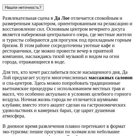
Нашли неточность?
Развлекательная сцена в
Да Лое
отличается спокойным и
размеренным характером, ориентированным на релаксацию и
восстановление сил. Основным центром вечернего досуга
является набережная центрального озера, где местные жители
и туристы собираются для прогулок под прохладным горным
бризом. В этом районе сосредоточены уютные кафе и
ресторанчики, где можно провести вечер в приятной
компании, наслаждаясь тихой музыкой и видом на огни
города, отражающиеся в воде.
Для тех, кто хочет расслабиться после насыщенного дня, Да
Лой предлагает услуги многочисленных
массажных салонов
и спа-центров. Здесь можно попробовать традиционные
вьетнамские процедуры с использованием местных трав и
масел, что особенно актуально в условиях целебного горного
воздуха. Ночная жизнь города не отличается шумными
клубами; вместо этого акцент сделан на гастрономических
удовольствиях и камерных барах, где царит душевная
атмосфера.
В дневное время развлечения плавно перетекают в формат
эко-туризма: пешие прогулки по холмам или небольшие