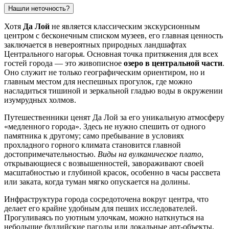
Нашли неточность?
Хотя
Да Лой
не является классическим экскурсионным
центром с бесконечным списком музеев, его главная ценность
заключается в невероятных природных ландшафтах
Центрального нагорья. Основная точка притяжения для всех
гостей города — это живописное
озеро в центральной части
.
Оно служит не только географическим ориентиром, но и
главным местом для неспешных прогулок, где можно
насладиться тишиной и зеркальной гладью воды в окружении
изумрудных холмов.
Путешественники ценят Да Лой за его уникальную атмосферу
«медленного города». Здесь не нужно спешить от одного
памятника к другому; само пребывание в условиях
прохладного горного климата становится главной
достопримечательностью.
Виды на вулканическое плато
,
открывающиеся с возвышенностей, завораживают своей
масштабностью и глубиной красок, особенно в часы рассвета
или заката, когда туман мягко опускается на долины.
Инфраструктура города сосредоточена вокруг центра, что
делает его крайне удобным для пеших исследователей.
Прогуливаясь по уютным улочкам, можно наткнуться на
небольшие буддийские пагоды или локальные арт-объекты,