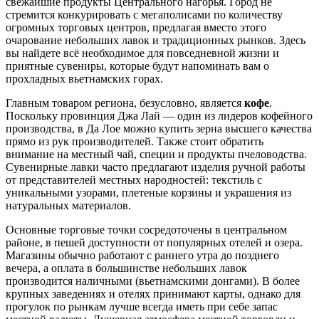
свежайшие продукты Центрального нагорья. Город не
стремится конкурировать с мегаполисами по количеству
огромных торговых центров, предлагая вместо этого
очарование небольших лавок и традиционных рынков. Здесь
вы найдете всё необходимое для повседневной жизни и
приятные сувениры, которые будут напоминать вам о
прохладных вьетнамских горах.
Главным товаром региона, безусловно, является
кофе
.
Поскольку провинция Джа Лай — один из лидеров кофейного
производства, в Да Лое можно купить зерна высшего качества
прямо из рук производителей. Также стоит обратить
внимание на местный чай, специи и продукты пчеловодства.
Сувенирные лавки часто предлагают изделия ручной работы
от представителей местных народностей: текстиль с
уникальными узорами, плетеные корзины и украшения из
натуральных материалов.
Основные торговые точки сосредоточены в центральном
районе, в пешей доступности от популярных отелей и озера.
Магазины обычно работают с раннего утра до позднего
вечера, а оплата в большинстве небольших лавок
производится наличными (вьетнамскими донгами). В более
крупных заведениях и отелях принимают карты, однако для
прогулок по рынкам лучше всегда иметь при себе запас