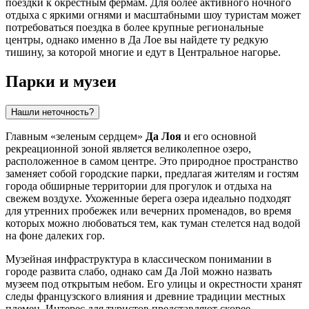
поездки к окрестным фермам. Для более активного ночного
отдыха с яркими огнями и масштабными шоу туристам может
потребоваться поездка в более крупные региональные
центры, однако именно в Да Лое вы найдете ту редкую
тишину, за которой многие и едут в Центральное нагорье.
Парки и музеи
Нашли неточность?
Главным «зеленым сердцем»
Да Лоя
и его основной
рекреационной зоной является великолепное озеро,
расположенное в самом центре. Это природное пространство
заменяет собой городские парки, предлагая жителям и гостям
города обширные территории для прогулок и отдыха на
свежем воздухе. Ухоженные берега озера идеально подходят
для утренних пробежек или вечерних променадов, во время
которых можно любоваться тем, как туман стелется над водой
на фоне далеких гор.
Музейная инфраструктура в классическом понимании в
городе развита слабо, однако сам Да Лой можно назвать
музеем под открытым небом. Его улицы и окрестности хранят
следы французского влияния и древние традиции местных
племен. Интерес для туристов представляют скорее