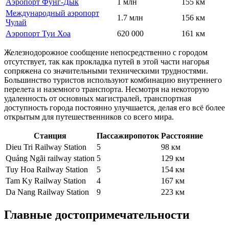
Аэропорт Фунг-Дык
1 млн
155 км
Международный аэропорт
1.7 млн
156 км
Чулай
Аэропорт Туи Хоа
620 000
161 км
Железнодорожное сообщение непосредственно с городом
отсутствует, так как прокладка путей в этой части нагорья
сопряжена со значительными техническими трудностями.
Большинство туристов используют комбинацию внутреннего
перелета и наземного транспорта. Несмотря на некоторую
удаленность от основных магистралей, транспортная
доступность города постоянно улучшается, делая его всё более
открытым для путешественников со всего мира.
Станция
Пассажиропоток
Расстояние
Dieu Tri Railway Station
5
98 км
Quảng Ngãi railway station
5
129 км
Tuy Hoa Railway Station
5
154 км
Tam Ky Railway Station
4
167 км
Da Nang Railway Station
9
223 км
Главные достопримечательности