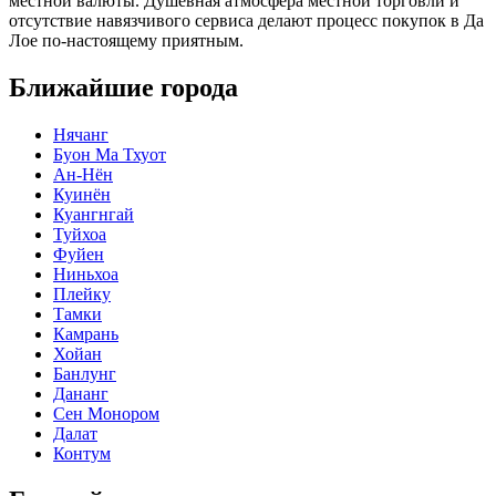
местной валюты. Душевная атмосфера местной торговли и
отсутствие навязчивого сервиса делают процесс покупок в Да
Лое по-настоящему приятным.
Ближайшие города
Нячанг
Буон Ма Тхуот
Ан-Нён
Куинён
Куангнгай
Туйхоа
Фуйен
Ниньхоа
Плейку
Тамки
Камрань
Хойан
Банлунг
Дананг
Сен Монором
Далат
Контум