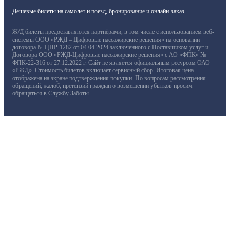
Дешевые билеты на самолет и поезд, бронирование и онлайн-заказ
Ж/Д билеты предоставляются партнёрами, в том числе с использованием веб-
системы ООО «РЖД – Цифровые пассажирские решения» на основании
договора № ЦПР-1282 от 04.04.2024 заключенного с Поставщиком услуг и
Договора ООО «РЖД-Цифровые пассажирские решения» с АО «ФПК» №
ФПК-22-316 от 27.12.2022 г. Сайт не является официальным ресурсом ОАО
«РЖД». Стоимость билетов включает сервисный сбор. Итоговая цена
отображена на экране подтверждения покупки. По вопросам рассмотрения
обращений, жалоб, претензий граждан о возмещении убытков просим
обращаться в Службу Заботы.