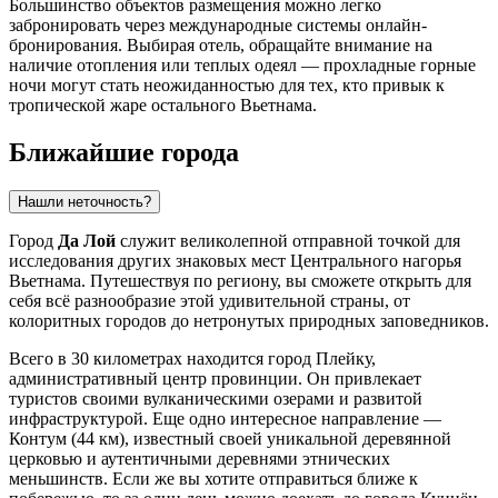
Большинство объектов размещения можно легко
забронировать через международные системы онлайн-
бронирования. Выбирая отель, обращайте внимание на
наличие отопления или теплых одеял — прохладные горные
ночи могут стать неожиданностью для тех, кто привык к
тропической жаре остального Вьетнама.
Ближайшие города
Нашли неточность?
Город
Да Лой
служит великолепной отправной точкой для
исследования других знаковых мест Центрального нагорья
Вьетнама
. Путешествуя по региону, вы сможете открыть для
себя всё разнообразие этой удивительной страны, от
колоритных городов до нетронутых природных заповедников.
Всего в 30 километрах находится город
Плейку
,
административный центр провинции. Он привлекает
туристов своими вулканическими озерами и развитой
инфраструктурой. Еще одно интересное направление —
Контум
(44 км), известный своей уникальной деревянной
церковью и аутентичными деревнями этнических
меньшинств. Если же вы хотите отправиться ближе к