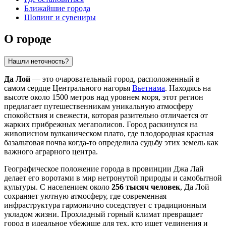
Ближайшие города
Шопинг и сувениры
О городе
Нашли неточность?
Да Лой
— это очаровательный город, расположенный в
самом сердце Центрального нагорья
Вьетнама
. Находясь на
высоте около 1500 метров над уровнем моря, этот регион
предлагает путешественникам уникальную атмосферу
спокойствия и свежести, которая разительно отличается от
жарких прибрежных мегаполисов. Город раскинулся на
живописном вулканическом плато, где плодородная красная
базальтовая почва когда-то определила судьбу этих земель как
важного аграрного центра.
Географическое положение города в провинции Джа Лай
делает его воротами в мир нетронутой природы и самобытной
культуры. С населением около
256 тысяч человек
, Да Лой
сохраняет уютную атмосферу, где современная
инфраструктура гармонично соседствует с традиционным
укладом жизни. Прохладный горный климат превращает
город в идеальное убежище для тех, кто ищет уединения и