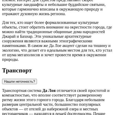
культурные ландшафты и небольшие буддийские святыни,
которые гармонично вписаны в окружающую природу и
отражают духовную жизнь региона.
Для тех, кто ищет более формализованные культурные
объекты, стоит обратить внимание на окрестности города, где
можно найти традиционные общинные дома народностей
Джарай и Бахнар. Эти уникальные архитектурные
сооружения являются важными этнографическими
памятниками. В самом же Да Лое акцент сделан на тишину и
экологию, что делает его идеальным местом для тех, кто устал
от шума мегаполисов и хочет провести время в окружении
природы.
Транспорт
Нашли неточность?
Транспортная система
Да Лоя
отличается своей простотой и
компактностью, что вполне соответствует размеренному
ритму жизни этого горного города. Благодаря небольшим
размерам центральной части, большинство популярных
объектов — от отелей до набережной озера и местных
ресторанчиков — находятся в
пешей доступности
. Пешие