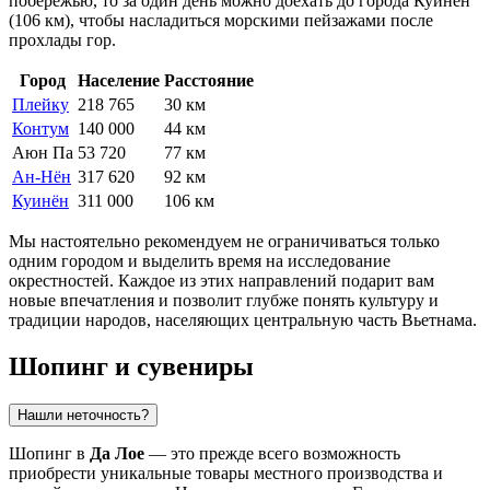
побережью, то за один день можно доехать до города
Куинён
(106 км), чтобы насладиться морскими пейзажами после
прохлады гор.
Город
Население
Расстояние
Плейку
218 765
30 км
Контум
140 000
44 км
Аюн Па
53 720
77 км
Ан-Нён
317 620
92 км
Куинён
311 000
106 км
Мы настоятельно рекомендуем не ограничиваться только
одним городом и выделить время на исследование
окрестностей. Каждое из этих направлений подарит вам
новые впечатления и позволит глубже понять культуру и
традиции народов, населяющих центральную часть Вьетнама.
Шопинг и сувениры
Нашли неточность?
Шопинг в
Да Лое
— это прежде всего возможность
приобрести уникальные товары местного производства и