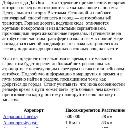
Добраться до
Да Лоя
— это отдельное приключение, во время
которого перед вами откроются захватывающие панорамы
Центрального нагорья
Вьетнама
. Основной и наиболее
популярный способ попасть в город — автомобильный
транспорт. Горные дороги, ведущие сюда, отличаются
крутыми поворотами и извилистыми серпантинами,
проходящими через живописные перевалы. Путешествие на
автобусе или частном трансфере позволит вам в полной мере
насладиться сменой ландшафтов: от влажных тропических
лесов у подножия до прохладных сосновых рощ на высоте.
Если вы предпочитаете экономить время, оптимальным
вариантом будет перелет до ближайших региональных
аэропортов с последующим переездом на такси или рейсовом
автобусе. Подробную информацию о маршрутах и времени в
пути можно найти в разделе, посвященном тому,
как
добраться до города
. Стоит учитывать, что из-за особенностей
рельефа время в пути может быть чуть больше, чем кажется
при взгляде на карту, поэтому планируйте свою поездку с
запасом.
Аэропорт
Пассажиропоток
Расстояние
Аэропорт Плейку
600 000
28 км
Аэропорт Фукуат
1.6 млн
83 км