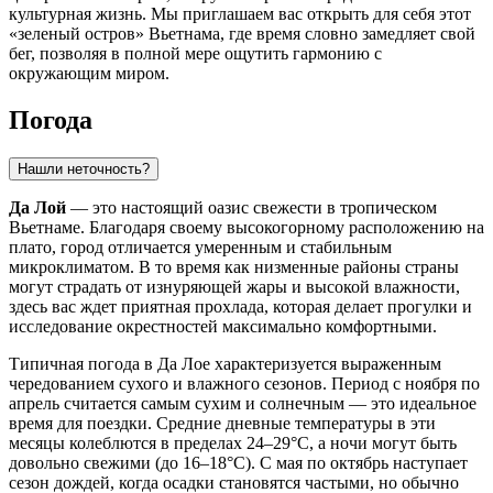
культурная жизнь. Мы приглашаем вас открыть для себя этот
«зеленый остров» Вьетнама, где время словно замедляет свой
бег, позволяя в полной мере ощутить гармонию с
окружающим миром.
Погода
Нашли неточность?
Да Лой
— это настоящий оазис свежести в тропическом
Вьетнаме
. Благодаря своему высокогорному расположению на
плато, город отличается умеренным и стабильным
микроклиматом. В то время как низменные районы страны
могут страдать от изнуряющей жары и высокой влажности,
здесь вас ждет приятная прохлада, которая делает прогулки и
исследование окрестностей максимально комфортными.
Типичная погода в Да Лое характеризуется выраженным
чередованием сухого и влажного сезонов. Период с ноября по
апрель считается самым сухим и солнечным — это идеальное
время для поездки. Средние дневные температуры в эти
месяцы колеблются в пределах 24–29°C, а ночи могут быть
довольно свежими (до 16–18°C). С мая по октябрь наступает
сезон дождей, когда осадки становятся частыми, но обычно