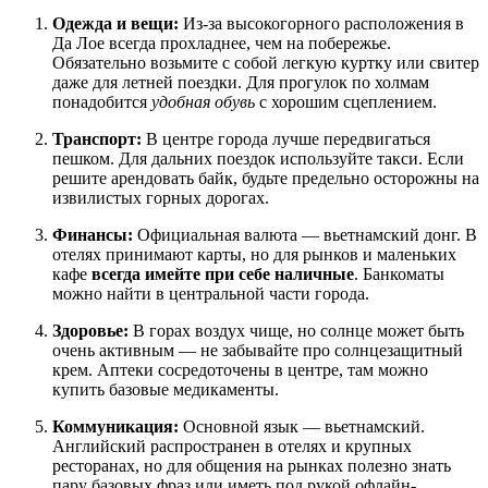
Одежда и вещи:
Из-за высокогорного расположения в
Да Лое всегда прохладнее, чем на побережье.
Обязательно возьмите с собой легкую куртку или свитер
даже для летней поездки. Для прогулок по холмам
понадобится
удобная обувь
с хорошим сцеплением.
Транспорт:
В центре города лучше передвигаться
пешком. Для дальних поездок используйте такси. Если
решите арендовать байк, будьте предельно осторожны на
извилистых горных дорогах.
Финансы:
Официальная валюта — вьетнамский донг. В
отелях принимают карты, но для рынков и маленьких
кафе
всегда имейте при себе наличные
. Банкоматы
можно найти в центральной части города.
Здоровье:
В горах воздух чище, но солнце может быть
очень активным — не забывайте про солнцезащитный
крем. Аптеки сосредоточены в центре, там можно
купить базовые медикаменты.
Коммуникация:
Основной язык — вьетнамский.
Английский распространен в отелях и крупных
ресторанах, но для общения на рынках полезно знать
пару базовых фраз или иметь под рукой офлайн-