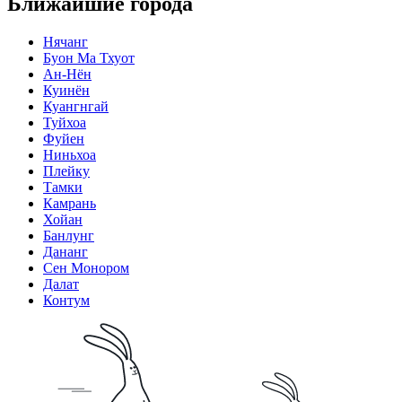
Ближайшие города
Нячанг
Буон Ма Тхуот
Ан-Нён
Куинён
Куангнгай
Туйхоа
Фуйен
Ниньхоа
Плейку
Тамки
Камрань
Хойан
Банлунг
Дананг
Сен Монором
Далат
Контум