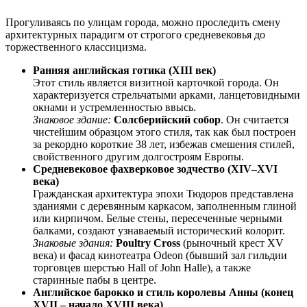
Прогуливаясь по улицам города, можно проследить смену
архитектурных парадигм от строгого средневековья до
торжественного классицизма.
Ранняя английская готика (XIII век)
Этот стиль является визитной карточкой города. Он
характеризуется стрельчатыми арками, ланцетовидными
окнами и устремленностью ввысь.
Знаковое здание:
Солсберийский собор
. Он считается
чистейшим образцом этого стиля, так как был построен
за рекордно короткие 38 лет, избежав смешения стилей,
свойственного другим долгостроям Европы.
Средневековое фахверковое зодчество (XIV–XVI
века)
Гражданская архитектура эпохи Тюдоров представлена
зданиями с деревянным каркасом, заполненным глиной
или кирпичом. Белые стены, пересеченные черными
балками, создают узнаваемый исторический колорит.
Знаковые здания:
Poultry Cross
(рыночный крест XV
века) и фасад кинотеатра Odeon (бывший зал гильдии
торговцев шерстью Hall of John Halle), а также
старинные пабы в центре.
Английское барокко и стиль королевы Анны (конец
XVII – начало XVIII века)