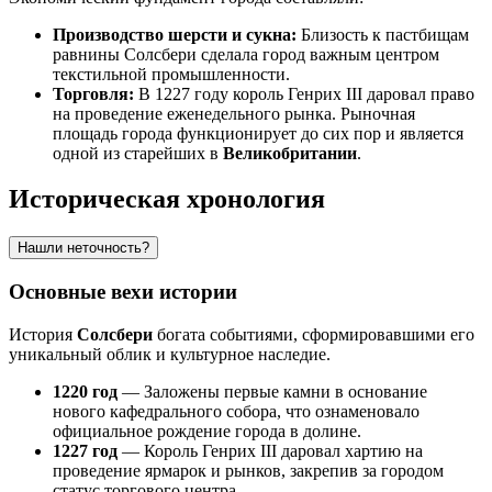
Производство шерсти и сукна:
Близость к пастбищам
равнины Солсбери сделала город важным центром
текстильной промышленности.
Торговля:
В 1227 году король Генрих III даровал право
на проведение еженедельного рынка. Рыночная
площадь города функционирует до сих пор и является
одной из старейших в
Великобритании
.
Историческая хронология
Нашли неточность?
Основные вехи истории
История
Солсбери
богата событиями, сформировавшими его
уникальный облик и культурное наследие.
1220 год
— Заложены первые камни в основание
нового кафедрального собора, что ознаменовало
официальное рождение города в долине.
1227 год
— Король Генрих III даровал хартию на
проведение ярмарок и рынков, закрепив за городом
статус торгового центра.