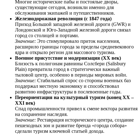
Многие исторические пабы и постоялые дворы,
существующие сегодня, возникли именно для
обслуживания экипажей и путешественников.
Железнодорожная революция (с 1847 года)
Приход Большой западной железной дороги (GWR) и
Лондонской и Юго-Западной железной дороги связал
город со столицей и портами.
Значение:
Это стимулировало приток населения,
расширило границы города за пределы средневекового
ядра и открыло регион для массового туризма.
Военное присутствие и модернизация (XX век)
Близость к полигонам равнины Солсбери (Salisbury
Plain) превратила город в стратегически важный
тыловой центр, особенно в периоды мировых войн.
Значение:
Стабильный спрос со стороны военных баз
поддержал местную экономику и способствовал
развитию инфраструктуры в послевоенные годы.
Переориентация на культурный туризм (конец XX –
XXI век)
Спад промышленности привел к смене вектора развития
на сохранение наследия.
Значение:
Реставрация исторического центра, создание
пешеходных зон и развитие бренда «города собора»
сделали туризм ключевой статьей дохода.