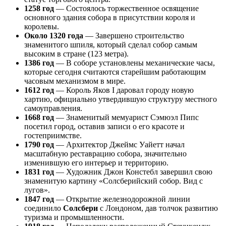
1258 год
— Состоялось торжественное освящение
основного здания собора в присутствии короля и
королевы.
Около 1320 года
— Завершено строительство
знаменитого шпиля, который сделал собор самым
высоким в стране (123 метра).
1386 год
— В соборе установлены механические часы,
которые сегодня считаются старейшим работающим
часовым механизмом в мире.
1612 год
— Король Яков I даровал городу новую
хартию, официально утвердившую структуру местного
самоуправления.
1668 год
— Знаменитый мемуарист Сэмюэл Пипс
посетил город, оставив записи о его красоте и
гостеприимстве.
1790 год
— Архитектор Джеймс Уайетт начал
масштабную реставрацию собора, значительно
изменившую его интерьер и территорию.
1831 год
— Художник Джон Констебл завершил свою
знаменитую картину «Солсберийский собор. Вид с
лугов».
1847 год
— Открытие железнодорожной линии
соединило
Солсбери
с Лондоном, дав толчок развитию
туризма и промышленности.