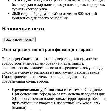
1918 год
— Неподалеку расположенный Стоунхендж
был передан в дар нации, что усилило роль города как
туристического хаба.
2020 год
— Город масштабно отметил 800-летний
юбилей со дня своего основания.
Ключевые вехи
Нашли неточность?
Этапы развития и трансформации города
Эволюция
Солсбери
— это пример того, как грамотное
градостроительное планирование и адаптация к
экономическим реалиям позволили средневековому городу
сохранить свою значимость на протяжении восьми веков.
Ниже приведены ключевые этапы, определившие
современный облик города.
Средневековая урбанистика и система «Chequers»
При основании города была применена передовая для
XIII века сеточная планировка. Территорию разбили на
прямоугольные кварталы, известные как «chequers»
(шашки).