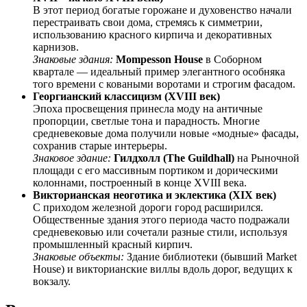
В этот период богатые горожане и духовенство начали
перестраивать свои дома, стремясь к симметрии,
использованию красного кирпича и декоративных
карнизов.
Знаковые здания:
Mompesson House
в Соборном
квартале — идеальный пример элегантного особняка
того времени с коваными воротами и строгим фасадом.
Георгианский классицизм (XVIII век)
Эпоха просвещения принесла моду на античные
пропорции, светлые тона и парадность. Многие
средневековые дома получили новые «модные» фасады,
сохранив старые интерьеры.
Знаковое здание:
Гилдхолл (The Guildhall)
на Рыночной
площади с его массивным портиком и дорическими
колоннами, построенный в конце XVIII века.
Викторианская неоготика и эклектика (XIX век)
С приходом железной дороги город расширился.
Общественные здания этого периода часто подражали
средневековью или сочетали разные стили, используя
промышленный красный кирпич.
Знаковые объекты:
Здание библиотеки (бывший Market
House) и викторианские виллы вдоль дорог, ведущих к
вокзалу.