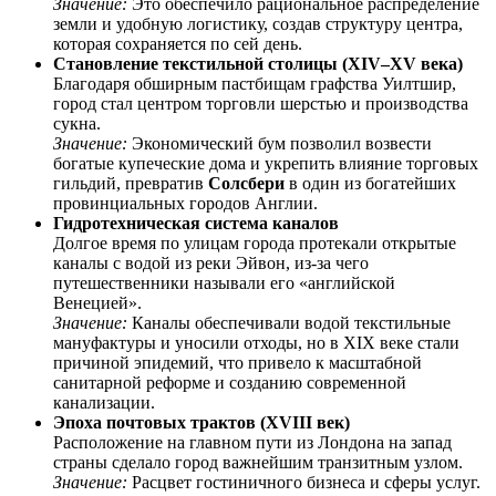
Значение:
Это обеспечило рациональное распределение
земли и удобную логистику, создав структуру центра,
которая сохраняется по сей день.
Становление текстильной столицы (XIV–XV века)
Благодаря обширным пастбищам графства Уилтшир,
город стал центром торговли шерстью и производства
сукна.
Значение:
Экономический бум позволил возвести
богатые купеческие дома и укрепить влияние торговых
гильдий, превратив
Солсбери
в один из богатейших
провинциальных городов Англии.
Гидротехническая система каналов
Долгое время по улицам города протекали открытые
каналы с водой из реки Эйвон, из-за чего
путешественники называли его «английской
Венецией».
Значение:
Каналы обеспечивали водой текстильные
мануфактуры и уносили отходы, но в XIX веке стали
причиной эпидемий, что привело к масштабной
санитарной реформе и созданию современной
канализации.
Эпоха почтовых трактов (XVIII век)
Расположение на главном пути из Лондона на запад
страны сделало город важнейшим транзитным узлом.
Значение:
Расцвет гостиничного бизнеса и сферы услуг.