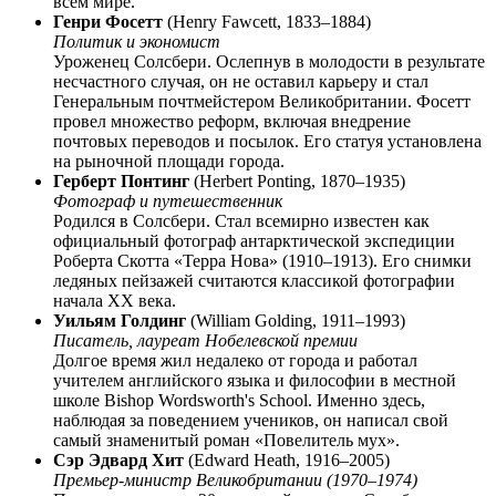
всем мире.
Генри Фосетт
(Henry Fawcett, 1833–1884)
Политик и экономист
Уроженец Солсбери. Ослепнув в молодости в результате
несчастного случая, он не оставил карьеру и стал
Генеральным почтмейстером Великобритании. Фосетт
провел множество реформ, включая внедрение
почтовых переводов и посылок. Его статуя установлена
на рыночной площади города.
Герберт Понтинг
(Herbert Ponting, 1870–1935)
Фотограф и путешественник
Родился в Солсбери. Стал всемирно известен как
официальный фотограф антарктической экспедиции
Роберта Скотта «Терра Нова» (1910–1913). Его снимки
ледяных пейзажей считаются классикой фотографии
начала XX века.
Уильям Голдинг
(William Golding, 1911–1993)
Писатель, лауреат Нобелевской премии
Долгое время жил недалеко от города и работал
учителем английского языка и философии в местной
школе Bishop Wordsworth's School. Именно здесь,
наблюдая за поведением учеников, он написал свой
самый знаменитый роман «Повелитель мух».
Сэр Эдвард Хит
(Edward Heath, 1916–2005)
Премьер-министр Великобритании (1970–1974)