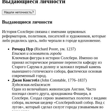
Выдающиеся личности
Нашли неточность?
Выдающиеся личности
История Солсбери связана с именами церковных
реформаторов, политиков, писателей и художников, которые
либо родились здесь, либо черпали в городе вдохновение.
Ричард Пур
(Richard Poore, ум. 1237)
Епископ и основатель города
Ключевая фигура в истории Солсбери. Именно он
принял историческое решение перенести кафедру из
Старого Сарума в долину и заложил первый камень
нынешнего готического собора, фактически основав
современный город.
Джон Констебл
(John Constable, 1776–1837)
Художник-пейзажист
Один из величайших живописцев Англии. Часто
посещал своего друга, архидиакона Фишера, в
Солсбери. Создал серию знаменитых полотен с видами
собора, включая шедевр «Солсберийский собор. Вид с
лугов», который сделал силуэт города узнаваемым во