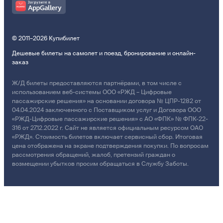
© 2011–2026 Купибилет
Дешевые билеты на самолет и поезд, бронирование и онлайн-
заказ
Ж/Д билеты предоставляются партнёрами, в том числе с
использованием веб-системы ООО «РЖД – Цифровые
пассажирские решения» на основании договора № ЦПР-1282 от
04.04.2024 заключенного с Поставщиком услуг и Договора ООО
«РЖД-Цифровые пассажирские решения» с АО «ФПК» № ФПК-22-
316 от 27.12.2022 г. Сайт не является официальным ресурсом ОАО
«РЖД». Стоимость билетов включает сервисный сбор. Итоговая
цена отображена на экране подтверждения покупки. По вопросам
рассмотрения обращений, жалоб, претензий граждан о
возмещении убытков просим обращаться в Службу Заботы.