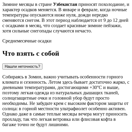
Зимние месяцы в стране
Узбекистан
приносят похолодание, и
характер осадков меняется. В январе и феврале, когда ночные
температуры опускаются ниже нуля, дожди нередко
сменяются снегом. В этот период наблюдается от 9 до 12 дней
с осадками в месяц, что создает красивые зимние пейзажи,
хотя сильные снегопады случаются нечасто.
Среднемесячные осадки
Что взять с собой
Нашли неточность?
Собираясь в
Зомин
, важно учитывать особенности горного
климата и сезонность. Летом здесь бывает достаточно жарко, с
дневными температурами, достигающими +30°C и выше,
поэтому легкая одежда из натуральных дышащих тканей,
солнцезащитные очки и головной убор будут просто
необходимы. Не забудьте крем с высоким фактором защиты от
солнца: в горной местности ультрафиолет особенно активен.
Однако даже в самые теплые месяцы вечера могут приносить
прохладу, так что легкая ветровка или флисовая кофта в
багаже точно не будут лишними.