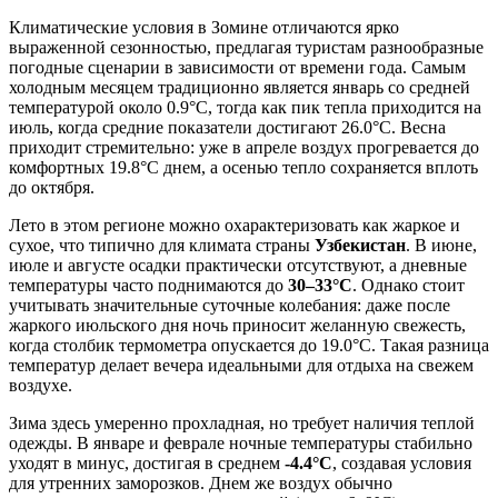
Климатические условия в
Зомине
отличаются ярко
выраженной сезонностью, предлагая туристам разнообразные
погодные сценарии в зависимости от времени года. Самым
холодным месяцем традиционно является январь со средней
температурой около 0.9°C, тогда как пик тепла приходится на
июль, когда средние показатели достигают 26.0°C. Весна
приходит стремительно: уже в апреле воздух прогревается до
комфортных 19.8°C днем, а осенью тепло сохраняется вплоть
до октября.
Лето в этом регионе можно охарактеризовать как жаркое и
сухое, что типично для климата страны
Узбекистан
. В июне,
июле и августе осадки практически отсутствуют, а дневные
температуры часто поднимаются до
30–33°C
. Однако стоит
учитывать значительные суточные колебания: даже после
жаркого июльского дня ночь приносит желанную свежесть,
когда столбик термометра опускается до 19.0°C. Такая разница
температур делает вечера идеальными для отдыха на свежем
воздухе.
Зима здесь умеренно прохладная, но требует наличия теплой
одежды. В январе и феврале ночные температуры стабильно
уходят в минус, достигая в среднем
-4.4°C
, создавая условия
для утренних заморозков. Днем же воздух обычно