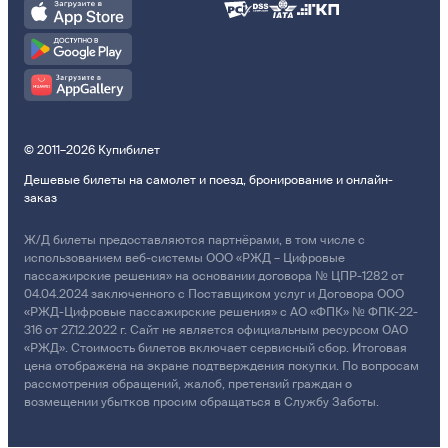
© 2011–2026 Купибилет
Дешевые билеты на самолет и поезд, бронирование и онлайн-
заказ
Ж/Д билеты предоставляются партнёрами, в том числе с
использованием веб-системы ООО «РЖД – Цифровые
пассажирские решения» на основании договора № ЦПР-1282 от
04.04.2024 заключенного с Поставщиком услуг и Договора ООО
«РЖД-Цифровые пассажирские решения» с АО «ФПК» № ФПК-22-
316 от 27.12.2022 г. Сайт не является официальным ресурсом ОАО
«РЖД». Стоимость билетов включает сервисный сбор. Итоговая
цена отображена на экране подтверждения покупки. По вопросам
рассмотрения обращений, жалоб, претензий граждан о
возмещении убытков просим обращаться в Службу Заботы.