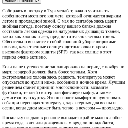
Нашли неточность?
Собираясь в поездку в
Туркменабат
, важно учитывать
особенности местного климата, который отличается жарким
летом и прохладной зимой. С мая по сентябрь здесь царит
знойная погода, поэтому основу вашего багажа должна
составлять легкая одежда из натуральных дышащих тканей,
таких как хлопок и лен, предпочтительно светлых тонов.
Обязательно возьмите с собой головной убор с широкими
полями, качественные солнцезащитные очки и крем с
высоким фактором защиты (SPF), так как солнце в этот
период очень активно.
Если ваше путешествие запланировано на период с ноября по
март, гардероб должен быть более теплым. Хотя
экстремальные холода здесь редкость, температура может
опускаться до нуля и ниже, особенно в ночное время. Лучшим
решением станет принцип многослойности: возьмите
футболки, теплый свитер или флисовую кофту, а также
демисезонную куртку. Это позволит комфортно чувствовать
себя при перепадах температур, характерных для весны и
осени, когда днем может быть тепло, а вечером — прохладно.
Поскольку осадков в регионе выпадает крайне мало в любое
время года, зонт или дождевик вам вряд ли понадобятся,
однако стоит предусмотреть защиту от ветра, например,