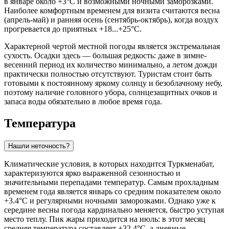
в январе около +3°C и возможными ночными заморозками.
Наиболее комфортным временем для визита считаются весна
(апрель-май) и ранняя осень (сентябрь-октябрь), когда воздух
прогревается до приятных +18...+25°C.
Характерной чертой местной погоды является экстремальная
сухость. Осадки здесь — большая редкость: даже в зимне-
весенний период их количество минимально, а летом дожди
практически полностью отсутствуют. Туристам стоит быть
готовыми к постоянному яркому солнцу и безоблачному небу,
поэтому наличие головного убора, солнцезащитных очков и
запаса воды обязательно в любое время года.
Температура
Нашли неточность?
Климатические условия, в которых находится
Туркменабат
,
характеризуются ярко выраженной сезонностью и
значительными перепадами температур. Самым прохладным
временем года является январь со средним показателем около
+3.4°C и регулярными ночными заморозками. Однако уже к
середине весны погода кардинально меняется, быстро уступая
место теплу. Пик жары приходится на июль: в этот месяц
средняя температура составляет +32.4°C, а дневные