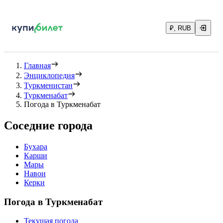
₽, RUB
Главная
Энциклопедия
Туркменистан
Туркменабат
Погода в Туркменабат
Соседние города
Бухара
Карши
Мары
Навои
Керки
Погода в Туркменабат
Текущая погода