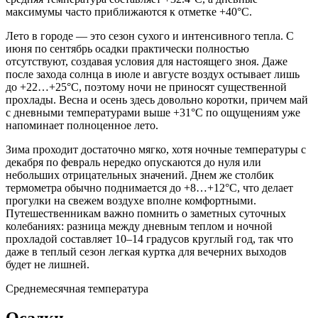
максимумы часто приближаются к отметке +40°C.
Лето в городе — это сезон сухого и интенсивного тепла. С
июня по сентябрь осадки практически полностью
отсутствуют, создавая условия для настоящего зноя. Даже
после захода солнца в июле и августе воздух остывает лишь
до +22…+25°C, поэтому ночи не приносят существенной
прохлады. Весна и осень здесь довольно коротки, причем май
с дневными температурами выше +31°C по ощущениям уже
напоминает полноценное лето.
Зима проходит достаточно мягко, хотя ночные температуры с
декабря по февраль нередко опускаются до нуля или
небольших отрицательных значений. Днем же столбик
термометра обычно поднимается до +8…+12°C, что делает
прогулки на свежем воздухе вполне комфортными.
Путешественникам важно помнить о заметных суточных
колебаниях: разница между дневным теплом и ночной
прохладой составляет 10–14 градусов круглый год, так что
даже в теплый сезон легкая куртка для вечерних выходов
будет не лишней.
Среднемесячная температура