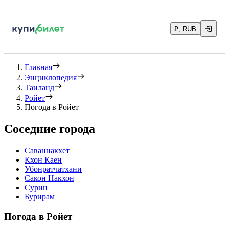
₽, RUB
Главная
Энциклопедия
Таиланд
Ройет
Погода в Ройет
Соседние города
Саваннакхет
Кхон Каен
Убонратчатхани
Сакон Накхон
Сурин
Бурирам
Погода в Ройет