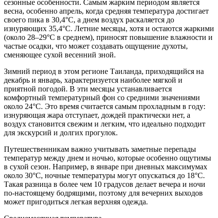
сезонные особенности. Самым жарким периодом является
весна, особенно апрель, когда средняя температура достигает
своего пика в 30,4°C, а днем воздух раскаляется до
изнуряющих 35,4°C. Летние месяцы, хотя и остаются жаркими
(около 28–29°C в среднем), приносят повышение влажности и
частые осадки, что может создавать ощущение духоты,
сменяющее сухой весенний зной.
Зимний период в этом регионе Таиланда, приходящийся на
декабрь и январь, характеризуется наиболее мягкой и
приятной погодой. В эти месяцы устанавливается
комфортный температурный фон со средними значениями
около 24°C. Это время считается самым прохладным в году:
изнуряющая жара отступает, дождей практически нет, а
воздух становится свежим и легким, что идеально подходит
для экскурсий и долгих прогулок.
Путешественникам важно учитывать заметные перепады
температур между днем и ночью, которые особенно ощутимы
в сухой сезон. Например, в январе при дневных максимумах
около 30°C, ночные температуры могут опускаться до 18°C.
Такая разница в более чем 10 градусов делает вечера и ночи
по-настоящему бодрящими, поэтому для вечерних выходов
может пригодиться легкая верхняя одежда.