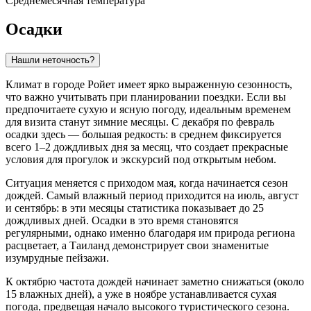
Среднемесячная температура
Осадки
Нашли неточность?
Климат в городе
Ройет
имеет ярко выраженную сезонность,
что важно учитывать при планировании поездки. Если вы
предпочитаете сухую и ясную погоду, идеальным временем
для визита станут зимние месяцы. С декабря по февраль
осадки здесь — большая редкость: в среднем фиксируется
всего 1–2 дождливых дня за месяц, что создает прекрасные
условия для прогулок и экскурсий под открытым небом.
Ситуация меняется с приходом мая, когда начинается сезон
дождей. Самый влажный период приходится на июль, август
и сентябрь: в эти месяцы статистика показывает до 25
дождливых дней. Осадки в это время становятся
регулярными, однако именно благодаря им природа региона
расцветает, а Таиланд демонстрирует свои знаменитые
изумрудные пейзажи.
К октябрю частота дождей начинает заметно снижаться (около
15 влажных дней), а уже в ноябре устанавливается сухая
погода, предвещая начало высокого туристического сезона.