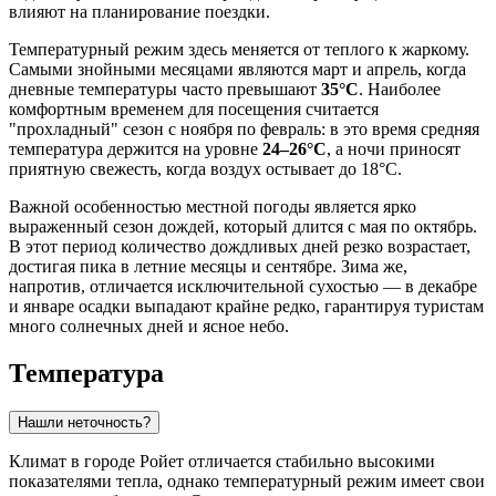
влияют на планирование поездки.
Температурный режим здесь меняется от теплого к жаркому.
Самыми знойными месяцами являются март и апрель, когда
дневные температуры часто превышают
35°C
. Наиболее
комфортным временем для посещения считается
"прохладный" сезон с ноября по февраль: в это время средняя
температура держится на уровне
24–26°C
, а ночи приносят
приятную свежесть, когда воздух остывает до 18°C.
Важной особенностью местной погоды является ярко
выраженный сезон дождей, который длится с мая по октябрь.
В этот период количество дождливых дней резко возрастает,
достигая пика в летние месяцы и сентябре. Зима же,
напротив, отличается исключительной сухостью — в декабре
и январе осадки выпадают крайне редко, гарантируя туристам
много солнечных дней и ясное небо.
Температура
Нашли неточность?
Климат в городе
Ройет
отличается стабильно высокими
показателями тепла, однако температурный режим имеет свои