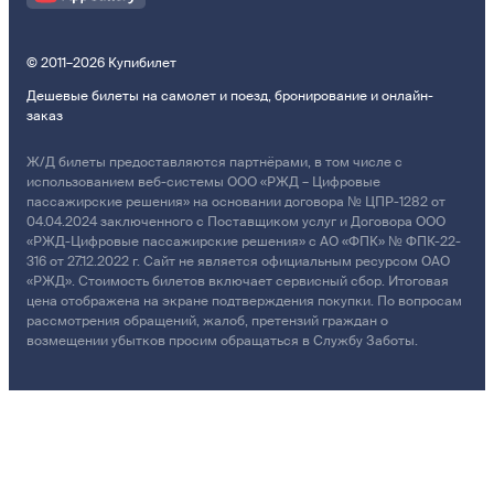
© 2011–2026 Купибилет
Дешевые билеты на самолет и поезд, бронирование и онлайн-
заказ
Ж/Д билеты предоставляются партнёрами, в том числе с
использованием веб-системы ООО «РЖД – Цифровые
пассажирские решения» на основании договора № ЦПР-1282 от
04.04.2024 заключенного с Поставщиком услуг и Договора ООО
«РЖД-Цифровые пассажирские решения» с АО «ФПК» № ФПК-22-
316 от 27.12.2022 г. Сайт не является официальным ресурсом ОАО
«РЖД». Стоимость билетов включает сервисный сбор. Итоговая
цена отображена на экране подтверждения покупки. По вопросам
рассмотрения обращений, жалоб, претензий граждан о
возмещении убытков просим обращаться в Службу Заботы.