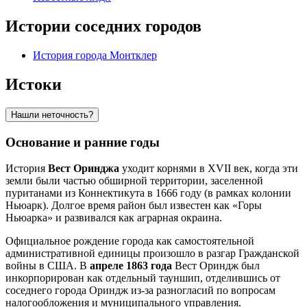
Истории соседних городов
История города Монтклер
Истоки
Нашли неточность?
Основание и ранние годы
История
Вест Оринджа
уходит корнями в XVII век, когда эти
земли были частью обширной территории, заселенной
пуританами из Коннектикута в 1666 году (в рамках колонии
Ньюарк). Долгое время район был известен как «Горы
Ньюарка» и развивался как аграрная окраина.
Официальное рождение города как самостоятельной
административной единицы произошло в разгар Гражданской
войны в США. В
апреле 1863 года
Вест Ориндж был
инкорпорирован как отдельный тауншип, отделившись от
соседнего города Ориндж из-за разногласий по вопросам
налогообложения и муниципального управления.