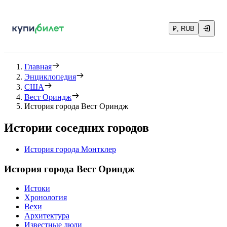
₽, RUB
Главная
Энциклопедия
США
Вест Ориндж
История города Вест Ориндж
Истории соседних городов
История города Монтклер
История города Вест Ориндж
Истоки
Хронология
Вехи
Архитектура
Известные люди