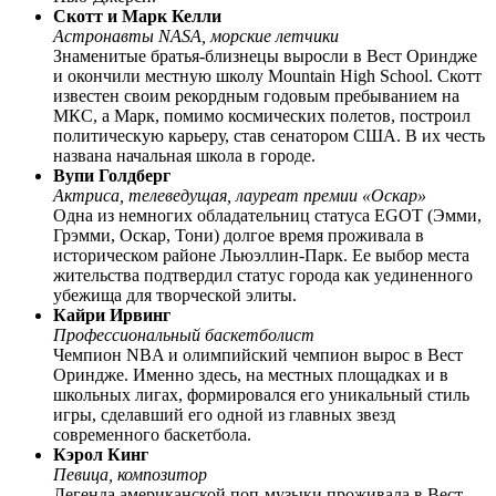
Скотт и Марк Келли
Астронавты NASA, морские летчики
Знаменитые братья-близнецы выросли в Вест Ориндже
и окончили местную школу Mountain High School. Скотт
известен своим рекордным годовым пребыванием на
МКС, а Марк, помимо космических полетов, построил
политическую карьеру, став сенатором США. В их честь
названа начальная школа в городе.
Вупи Голдберг
Актриса, телеведущая, лауреат премии «Оскар»
Одна из немногих обладательниц статуса EGOT (Эмми,
Грэмми, Оскар, Тони) долгое время проживала в
историческом районе Льюэллин-Парк. Ее выбор места
жительства подтвердил статус города как уединенного
убежища для творческой элиты.
Кайри Ирвинг
Профессиональный баскетболист
Чемпион NBA и олимпийский чемпион вырос в Вест
Ориндже. Именно здесь, на местных площадках и в
школьных лигах, формировался его уникальный стиль
игры, сделавший его одной из главных звезд
современного баскетбола.
Кэрол Кинг
Певица, композитор
Легенда американской поп-музыки проживала в Вест