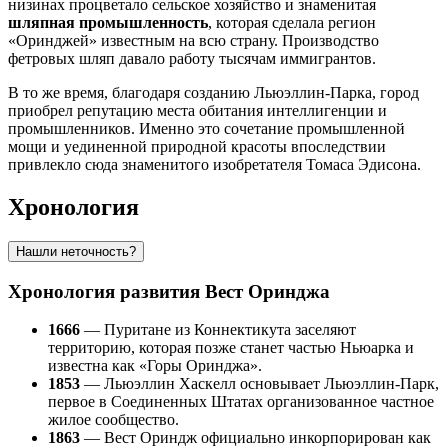
низинах процветало сельское хозяйство и знаменитая
шляпная промышленность
, которая сделала регион
«Оринджей» известным на всю страну. Производство
фетровых шляп давало работу тысячам иммигрантов.
В то же время, благодаря созданию Льюэллин-Парка, город
приобрел репутацию места обитания интеллигенции и
промышленников. Именно это сочетание промышленной
мощи и уединенной природной красоты впоследствии
привлекло сюда знаменитого изобретателя Томаса Эдисона.
Хронология
Нашли неточность?
Хронология развития Вест Оринджа
1666
— Пуритане из Коннектикута заселяют
территорию, которая позже станет частью Ньюарка и
известна как «Горы Оринджа».
1853
— Льюэллин Хаскелл основывает Льюэллин-Парк,
первое в Соединенных Штатах организованное частное
жилое сообщество.
1863
— Вест Ориндж официально инкорпорирован как