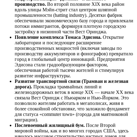
производство.
Во второй половине XIX века район
вдоль улицы Мэйн-стрит стал центром шляпной
промышленности (hatting industry). Десятки фабрик
обеспечивали экономическую базу города и привлекали
потоки иммигрантов, формируя плотную городскую
застройку в низинной части Вест Оринджа.
Появление комплекса Томаса Эдисона.
Открытие
лаборатории и последующее расширение
производственных мощностей (включая заводы по
производству аккумуляторов и фонографов) превратило
город в глобальный центр инноваций. Предприятия
Эдисона стали градообразующим фактором,
обеспечивая работой тысячи жителей и стимулируя
развитие инфраструктуры.
Развитие транспортной связи (Трамваи и железная
дорога).
Прокладка трамвайных линий и
железнодорожных веток в конце XIX — начале XX века
связала Вест Ориндж с Ньюарком и Нью-Йорком. Это
позволило жителям работать в мегаполисах, живя в
более спокойной обстановке, что заложило фундамент
для статуса «commuter town» (города для маятниковой
миграции).
Послевоенный жилищный бум.
После Второй
мировой войны, как и во многих городах США, здесь
началось массовое строительство частных домов для