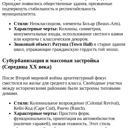
Ориндже появились общественные здания, призванные
подчеркнуть стабильность и респектабельность
муниципалитета.
Стили:
Неоклассицизм, элементы Боз-ар (Beaux-Arts).
Характерные черты:
Колонны, симметрия,
монументальные входы, использование светлого камня
или кирпича с классическим декором.
Знаковый объект:
Ратуша (Town Hall)
и старые здания
школ, отражающие гражданскую гордость той эпохи.
Субурбанизация и массовая застройка
(Середина XX века)
После Второй мировой войны архитектурный фокус
сместился на жилье для среднего класса. Свободные участки
между историческими районами были застроены типовыми
домами.
Стили:
Колониальное возрождение (Colonial Revival),
Кейп-Код (Cape Cod), Ранчо (Ranch).
Характерные черты:
Простота форм,
функциональность, ориентация на автомобилистов
(наличие гаражей), низкая этажность. Этот стиль