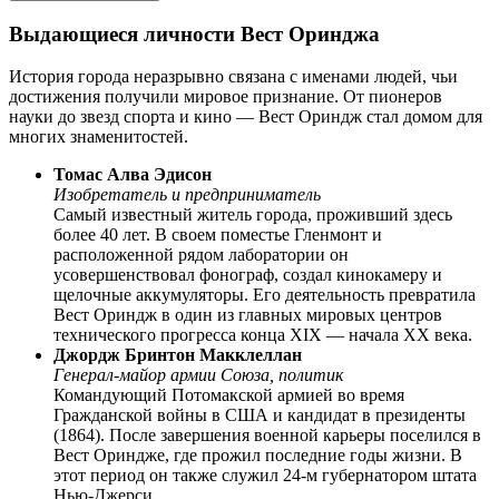
Выдающиеся личности Вест Оринджа
История города неразрывно связана с именами людей, чьи
достижения получили мировое признание. От пионеров
науки до звезд спорта и кино — Вест Ориндж стал домом для
многих знаменитостей.
Томас Алва Эдисон
Изобретатель и предприниматель
Самый известный житель города, проживший здесь
более 40 лет. В своем поместье Гленмонт и
расположенной рядом лаборатории он
усовершенствовал фонограф, создал кинокамеру и
щелочные аккумуляторы. Его деятельность превратила
Вест Ориндж в один из главных мировых центров
технического прогресса конца XIX — начала XX века.
Джордж Бринтон Макклеллан
Генерал-майор армии Союза, политик
Командующий Потомакской армией во время
Гражданской войны в США и кандидат в президенты
(1864). После завершения военной карьеры поселился в
Вест Ориндже, где прожил последние годы жизни. В
этот период он также служил 24-м губернатором штата
Нью-Джерси.