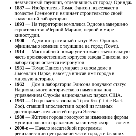
независимый тауншип, отделившись от города Ориндж.
1887
— Изобретатель Томас Эдисон переезжает в
поместье Гленмонт и начинает строительство своей
знаменитой лаборатории.
1893
— На территории комплекса Эдисона завершено
строительство «Черной Марии», первой в мире
киностудии.
1900
— Административный статус Вест Оринджа
официально изменен с тауншипа на город (Town).
1914
— Масштабный пожар уничтожает значительную
часть производственных корпусов завода Эдисона, но
лаборатория остается нетронутой.
1931
— Томас Эдисон умирает в своем доме в
Льюэллин-Парке, навсегда вписав имя города в
мировую историю.
1962
— Дом и лаборатория Эдисона получают статус
Национального исторического памятника под
управлением Службы национальных парков США.
1963
— Открывается зоопарк Тертл Бэк (Turtle Back
Zoo), ставший впоследствии одной из главных
достопримечательностей округа Эссекс.
1980
— Жители города голосуют за изменение формы
муниципального правления на систему «мэр — совет».
2000-е
— Начало масштабной программы
ревитализации центральной части города и бывших