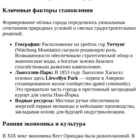
Ключевые факторы становления
Формирование облика города определялось уникальным
сочетанием природных условий и смелых градостроительных
решений:
География:
Расположение на хребтах гор
Уотчунг
(Watchung Mountains) сыграло решающую роль.
Возвышенности обеспечивали стратегический обзор и
живописные виды, а богатые залежи базальта
способствовали развитию каменоломен.
Льюэллин-Парк:
В 1853 году Льюэллин Хаскелл
основал здесь
Llewellyn Park
— первое в Америке
спланированное жилое сообщество (gated community).
Это превратило часть города в престижный загородный
курорт для элиты Нью-Йорка.
Водные ресурсы:
Местные ручьи обеспечивали
энергией первые мельницы и небольшие производства,
закладывая основу для будущей индустриализации.
Ранняя экономика и культура
В XIX веке экономика Вест Оринджа была разноплановой. В