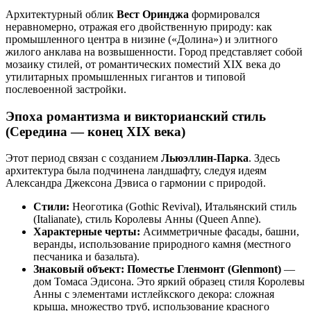
Архитектурный облик
Вест Оринджа
формировался
неравномерно, отражая его двойственную природу: как
промышленного центра в низине («Долина») и элитного
жилого анклава на возвышенности. Город представляет собой
мозаику стилей, от романтических поместий XIX века до
утилитарных промышленных гигантов и типовой
послевоенной застройки.
Эпоха романтизма и викторианский стиль
(Середина — конец XIX века)
Этот период связан с созданием
Льюэллин-Парка
. Здесь
архитектура была подчинена ландшафту, следуя идеям
Александра Джексона Дэвиса о гармонии с природой.
Стили:
Неоготика (Gothic Revival), Итальянский стиль
(Italianate), стиль Королевы Анны (Queen Anne).
Характерные черты:
Асимметричные фасады, башни,
веранды, использование природного камня (местного
песчаника и базальта).
Знаковый объект:
Поместье Гленмонт (Glenmont)
—
дом Томаса Эдисона. Это яркий образец стиля Королевы
Анны с элементами истлейкского декора: сложная
крыша, множество труб, использование красного