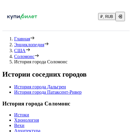
₽, RUB
Главная
Энциклопедия
США
Соломонс
История города Соломонс
Истории соседних городов
История города Дальгрен
История города Патаксент-Ривер
История города Соломонс
Истоки
Хронология
Вехи
Архитектура