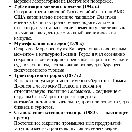
морской лабораторией на Восточном побережье.
Урбанизация военного времени (1942 г.)
Создание тренировочной базы амфибийных сил ВМС
США кардинально изменило ландшафт. Для нужд
военных были построены новые дороги, жилье и
инфраструктура, а население временно увеличилось на
тысячи человек, что дало мощный экономический
импульс.
Музеефикация наследия (1970 г.)
Открытие Морского музея Калверта стало поворотным
моментом в культурной жизни. Город начал осознанно
сохранять свою историю, превращая старинные маяки и
суда в экспонаты, что заложило основу для будущего
экскурсионного туризма.
Транспортный прорыв (1977 г.)
Ввод в эксплуатацию моста имени губернатора Томаса
Джонсона через реку Патаксент прекратил
относительную изоляцию Соломонса. Соединение с
округом Сент-Мэрис открыло город для
автомобилистов и значительно упростило логистику для
бизнеса и туристов.
Становление яхтенной столицы (1980-е — настоящее
время)
Постепенное закрытие промышленных предприятий
уступило место строительству современных марин,