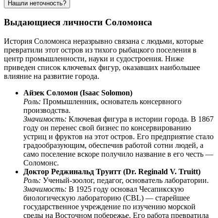
Нашли неточность?
Выдающиеся личности Соломонса
История Соломонса неразрывно связана с людьми, которые
превратили этот остров из тихого рыбацкого поселения в
центр промышленности, науки и судостроения. Ниже
приведен список ключевых фигур, оказавших наибольшее
влияние на развитие города.
Айзек Соломон (Isaac Solomon)
Роль:
Промышленник, основатель консервного
производства.
Значимость:
Ключевая фигура в истории города. В 1867
году он перенес свой бизнес по консервированию
устриц и фруктов на этот остров. Его предприятие стало
градообразующим, обеспечив работой сотни людей, а
само поселение вскоре получило название в его честь —
Соломонс.
Доктор Реджинальд Труитт (Dr. Reginald V. Truitt)
Роль:
Ученый-зоолог, педагог, основатель лаборатории.
Значимость:
В 1925 году основал Чесапикскую
биологическую лабораторию (CBL) — старейшее
государственное учреждение по изучению морской
среды на Восточном побережье. Его работа превратила