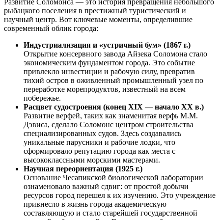
Развитие Соломонса — это история превращения небольшого
рыбацкого поселения в престижный туристический и
научный центр. Вот ключевые моменты, определившие
современный облик города:
Индустриализация и «устричный бум» (1867 г.)
Открытие консервного завода Айзека Соломона стало
экономическим фундаментом города. Это событие
привлекло инвестиции и рабочую силу, превратив
тихий остров в оживленный промышленный узел по
переработке морепродуктов, известный на всем
побережье.
Расцвет судостроения (конец XIX — начало XX в.)
Развитие верфей, таких как знаменитая верфь М.М.
Дэвиса, сделало Соломонс центром строительства
специализированных судов. Здесь создавались
уникальные парусники и рабочие лодки, что
сформировало репутацию города как места с
высококлассными морскими мастерами.
Научная переориентация (1925 г.)
Основание Чесапикской биологической лаборатории
ознаменовало важный сдвиг: от простой добычи
ресурсов город перешел к их изучению. Это учреждение
привнесло в жизнь города академическую
составляющую и стало старейшей государственной