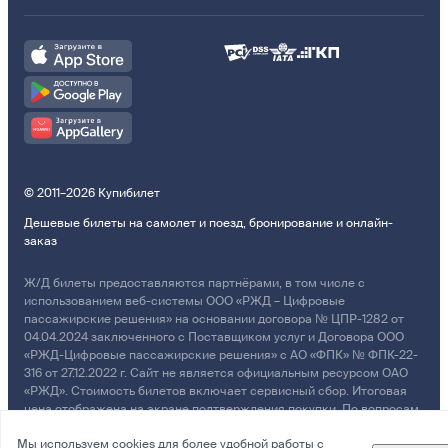
© 2011–2026 Купибилет
Дешевые билеты на самолет и поезд, бронирование и онлайн-
заказ
Ж/Д билеты предоставляются партнёрами, в том числе с
использованием веб-системы ООО «РЖД – Цифровые
пассажирские решения» на основании договора № ЦПР-1282 от
04.04.2024 заключенного с Поставщиком услуг и Договора ООО
«РЖД-Цифровые пассажирские решения» с АО «ФПК» № ФПК-22-
316 от 27.12.2022 г. Сайт не является официальным ресурсом ОАО
«РЖД». Стоимость билетов включает сервисный сбор. Итоговая
цена отображена на экране подтверждения покупки. По вопросам
рассмотрения обращений, жалоб, претензий граждан о
Мы используем cookies для более удобной работы с
возмещении убытков просим обращаться в Службу Заботы.