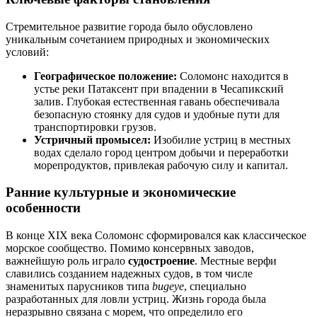
Стремительное развитие города было обусловлено
уникальным сочетанием природных и экономических
условий:
Географическое положение:
Соломонс находится в
устье реки Патаксент при впадении в Чесапикский
залив. Глубокая естественная гавань обеспечивала
безопасную стоянку для судов и удобные пути для
транспортировки грузов.
Устричный промысел:
Изобилие устриц в местных
водах сделало город центром добычи и переработки
морепродуктов, привлекая рабочую силу и капитал.
Ранние культурные и экономические
особенности
В конце XIX века Соломонс сформировался как классическое
морское сообщество. Помимо консервных заводов,
важнейшую роль играло
судостроение
. Местные верфи
славились созданием надежных судов, в том числе
знаменитых парусников типа
bugeye
, специально
разработанных для ловли устриц. Жизнь города была
неразрывно связана с морем, что определило его