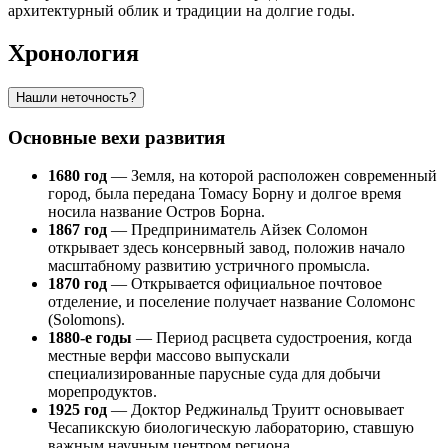
архитектурный облик и традиции на долгие годы.
Хронология
Нашли неточность?
Основные вехи развития
1680 год
— Земля, на которой расположен современный
город, была передана Томасу Борну и долгое время
носила название Остров Борна.
1867 год
— Предприниматель Айзек Соломон
открывает здесь консервный завод, положив начало
масштабному развитию устричного промысла.
1870 год
— Открывается официальное почтовое
отделение, и поселение получает название Соломонс
(Solomons).
1880-е годы
— Период расцвета судостроения, когда
местные верфи массово выпускали
специализированные парусные суда для добычи
морепродуктов.
1925 год
— Доктор Реджинальд Труитт основывает
Чесапикскую биологическую лабораторию, ставшую
важным научным центром региона.