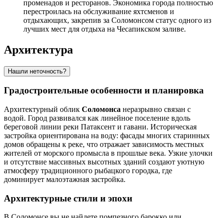
променадов и ресторанов. Экономика города полностью
перестроилась на обслуживание яхтсменов и
отдыхающих, закрепив за Соломонсом статус одного из
лучших мест для отдыха на Чесапикском заливе.
Архитектура
Нашли неточность?
Градостроительные особенности и планировка
Архитектурный облик
Соломонса
неразрывно связан с
водой. Город развивался как линейное поселение вдоль
береговой линии реки Патаксент и гавани. Историческая
застройка ориентирована на воду: фасады многих старинных
домов обращены к реке, что отражает зависимость местных
жителей от морского промысла в прошлые века. Узкие улочки
и отсутствие массивных высотных зданий создают уютную
атмосферу традиционного рыбацкого городка, где
доминирует малоэтажная застройка.
Архитектурные стили и эпохи
В Соломонсе вы не найдете помпезного барокко или