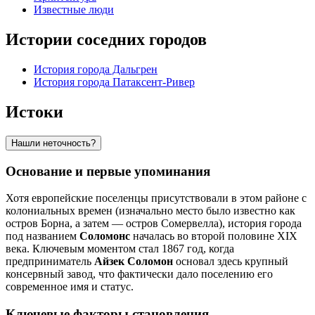
Известные люди
Истории соседних городов
История города Дальгрен
История города Патаксент-Ривер
Истоки
Нашли неточность?
Основание и первые упоминания
Хотя европейские поселенцы присутствовали в этом районе с
колониальных времен (изначально место было известно как
остров Борна, а затем — остров Сомервелла), история города
под названием
Соломонс
началась во второй половине XIX
века. Ключевым моментом стал 1867 год, когда
предприниматель
Айзек Соломон
основал здесь крупный
консервный завод, что фактически дало поселению его
современное имя и статус.
Ключевые факторы становления