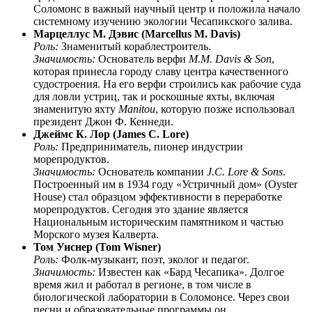
Соломонс в важный научный центр и положила начало
системному изучению экологии Чесапикского залива.
Марцеллус М. Дэвис (Marcellus M. Davis)
Роль:
Знаменитый кораблестроитель.
Значимость:
Основатель верфи
M.M. Davis & Son
,
которая принесла городу славу центра качественного
судостроения. На его верфи строились как рабочие суда
для ловли устриц, так и роскошные яхты, включая
знаменитую яхту
Manitou
, которую позже использовал
президент Джон Ф. Кеннеди.
Джеймс К. Лор (James C. Lore)
Роль:
Предприниматель, пионер индустрии
морепродуктов.
Значимость:
Основатель компании
J.C. Lore & Sons
.
Построенный им в 1934 году «Устричный дом» (Oyster
House) стал образцом эффективности в переработке
морепродуктов. Сегодня это здание является
Национальным историческим памятником и частью
Морского музея Калверта.
Том Уиснер (Tom Wisner)
Роль:
Фолк-музыкант, поэт, эколог и педагог.
Значимость:
Известен как «Бард Чесапика». Долгое
время жил и работал в регионе, в том числе в
биологической лаборатории в Соломонсе. Через свои
песни и образовательные программы он