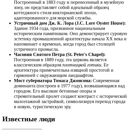
Построенный в 1883 году и перенесенный в музейную
зону, он представляет собой идеальный образец
коттеджного стиля викторианской эпохи,
адаптированного для морской службы.
Устричный дом Дж. К. Лора (J.C. Lore Oyster House):
Здание 1934 года, признанное национальным
историческим памятником. Оно демонстрирует суровую
эстетику промышленной архитектуры начала XX века и
напоминает о временах, когда город был столицей
устричного промысла.
Часовня Святого Петра (St. Peter's Chapel):
Построенная в 1889 году, эта церковь является
классическим образцом
плотницкой готики
. Ее
архитектура примечательна изящной простотой и
гармонией с окружающим ландшафтом.
Мост губернатора Томаса Джонсона:
Современная
доминанта (построен в 1977 году), возвышающаяся над
городом. Его высокие бетонные опоры и
стремительный пролет создают контраст с исторической
малоэтажной застройкой, символизируя переход города
в новую, туристическую эру.
Известные люди