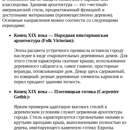
классицизма. Здешняя архитектура — это «честный»
американский стиль, продиктованный функцией и
доступными материалами (преимущественно деревом).
Основные направления можно соотнести со следующими
периодами:
Конец XIX века — Народная викторианская
архитектура (Folk Victorian):
Эпоха расцвета устричного промысла оставила городу
наследие в виде очаровательных деревянных домов. Для
этого стиля характерны скатные крыши, использование
деревянного сайдинга и, самое главное, просторные
веранды, опоясывающие дом. Декор здесь сдержанный,
но изящный: резные деревянные элементы карнизов и
перил придают зданиям легкость.
Конец XIX века — Плотницкая готика (Carpenter
Gothic):
Ярким примером адаптации высоких стилей к
деревенским условиям служит церковная архитектура
города. Стиль характеризуется стрельчатыми окнами и
крутыми щипцами крыш, выполненными полностью из
дерева, имитирующего каменную готику Европы.