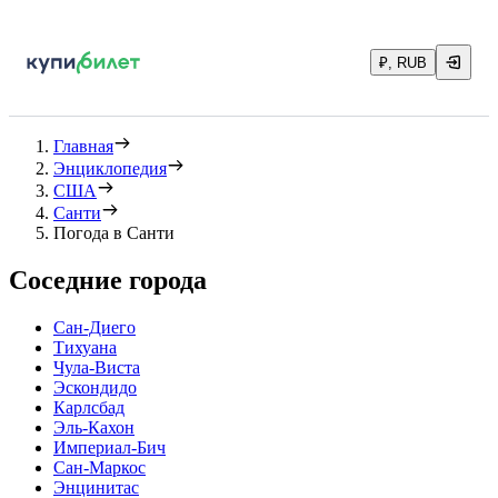
₽, RUB
Главная
Энциклопедия
США
Санти
Погода в Санти
Соседние города
Сан-Диего
Тихуана
Чула-Виста
Эскондидо
Карлсбад
Эль-Кахон
Империал-Бич
Сан-Маркос
Энцинитас