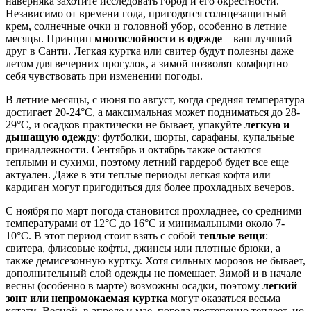
наверняка захотите исследовать город и его окрестности.
Независимо от времени года, пригодятся солнцезащитный
крем, солнечные очки и головной убор, особенно в летние
месяцы. Принцип
многослойности в одежде
– ваш лучший
друг в Санти. Легкая куртка или свитер будут полезны даже
летом для вечерних прогулок, а зимой позволят комфортно
себя чувствовать при изменении погоды.
В летние месяцы, с июня по август, когда средняя температура
достигает 20-24°C, а максимальная может подниматься до 28-
29°C, и осадков практически не бывает, упакуйте
легкую и
дышащую одежду
: футболки, шорты, сарафаны, купальные
принадлежности. Сентябрь и октябрь также остаются
теплыми и сухими, поэтому летний гардероб будет все еще
актуален. Даже в эти теплые периоды легкая кофта или
кардиган могут пригодиться для более прохладных вечеров.
С ноября по март погода становится прохладнее, со средними
температурами от 12°C до 16°C и минимальными около 7-
10°C. В этот период стоит взять с собой
теплые вещи
:
свитера, флисовые кофты, джинсы или плотные брюки, а
также демисезонную куртку. Хотя сильных морозов не бывает,
дополнительный слой одежды не помешает. Зимой и в начале
весны (особенно в марте) возможны осадки, поэтому
легкий
зонт или непромокаемая куртка
могут оказаться весьма
кстати. Весной, в апреле и мае, погода постепенно теплеет, но