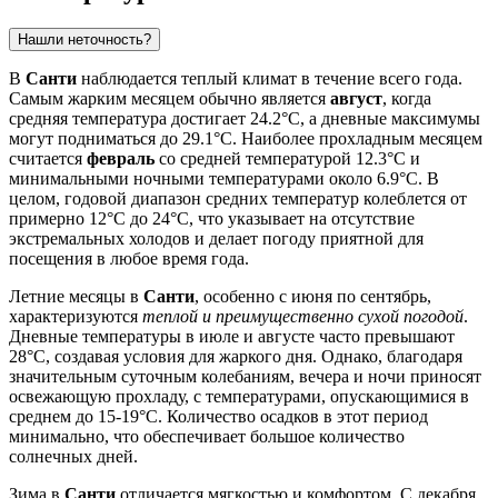
Нашли неточность?
В
Санти
наблюдается теплый климат в течение всего года.
Самым жарким месяцем обычно является
август
, когда
средняя температура достигает 24.2°C, а дневные максимумы
могут подниматься до 29.1°C. Наиболее прохладным месяцем
считается
февраль
со средней температурой 12.3°C и
минимальными ночными температурами около 6.9°C. В
целом, годовой диапазон средних температур колеблется от
примерно 12°C до 24°C, что указывает на отсутствие
экстремальных холодов и делает погоду приятной для
посещения в любое время года.
Летние месяцы в
Санти
, особенно с июня по сентябрь,
характеризуются
теплой и преимущественно сухой погодой
.
Дневные температуры в июле и августе часто превышают
28°C, создавая условия для жаркого дня. Однако, благодаря
значительным суточным колебаниям, вечера и ночи приносят
освежающую прохладу, с температурами, опускающимися в
среднем до 15-19°C. Количество осадков в этот период
минимально, что обеспечивает большое количество
солнечных дней.
Зима в
Санти
отличается мягкостью и комфортом. С декабря