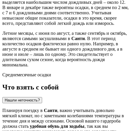
выделяется наибольшим числом дождливых дней – около 12.
В январе и декабре также вероятны осадки, в среднем по 2 мм,
с 7 и 6 дождливыми днями соответственно. Учитывая
невысокие общие показатели, осадки в это время, скорее
всего, представляют собой легкий дождь или изморось.
Летние месяцы, с июня по август, а также сентябрь и октябрь,
являются самыми засушливыми в
Санти
. В этот период
количество осадков фактически равно нулю. Например, в
августе в среднем не бывает ни одного дождливого дня, а в
июне и июле – лишь по одному. Это свидетельствует о
длительном сухом сезоне, когда вероятность дождя
минимальна.
Среднемесячные осадки
Что взять с собой
Нашли неточность?
Планируя поездку в
Санти
, важно учитывать довольно
мягкий климат, но с заметными колебаниями температуры в
течение дня и между сезонами. Основой вашего гардероба
должна стать
удобная обувь для ходьбы
, так как вы