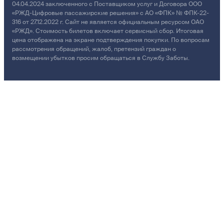
04.04.2024 заключенного с Поставщиком услуг и Договора ООО
«РЖД-Цифровые пассажирские решения» с АО «ФПК» № ФПК-22-
316 от 27.12.2022 г. Сайт не является официальным ресурсом ОАО
«РЖД». Стоимость билетов включает сервисный сбор. Итоговая
цена отображена на экране подтверждения покупки. По вопросам
рассмотрения обращений, жалоб, претензий граждан о
возмещении убытков просим обращаться в Службу Заботы.