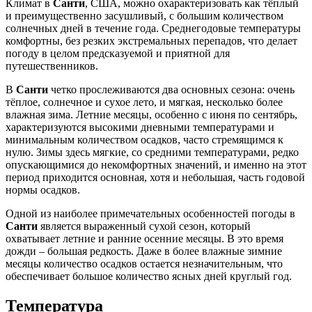
Климат в
Санти
, США, можно охарактеризовать как тёплый
и преимущественно засушливый, с большим количеством
солнечных дней в течение года. Среднегодовые температуры
комфортны, без резких экстремальных перепадов, что делает
погоду в целом предсказуемой и приятной для
путешественников.
В
Санти
четко прослеживаются два основных сезона: очень
тёплое, солнечное и сухое лето, и мягкая, несколько более
влажная зима. Летние месяцы, особенно с июня по сентябрь,
характеризуются высокими дневными температурами и
минимальным количеством осадков, часто стремящимся к
нулю. Зимы здесь мягкие, со средними температурами, редко
опускающимися до некомфортных значений, и именно на этот
период приходится основная, хотя и небольшая, часть годовой
нормы осадков.
Одной из наиболее примечательных особенностей погоды в
Санти
является выраженный сухой сезон, который
охватывает летние и ранние осенние месяцы. В это время
дожди – большая редкость. Даже в более влажные зимние
месяцы количество осадков остается незначительным, что
обеспечивает большое количество ясных дней круглый год.
Температура