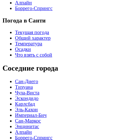
Алпайн
Боррего-Спрингс
Погода в Санти
Текущая погода
Общий характер
Температура
Осадки
Что взять с собой
Соседние города
Сан-Диего
Тихуана
Чула-Виста
Эскондидо
Карлсбад
Эль-Кахон
Империал-Бич
Сан-Маркос
Энцинитас
Алпайн
Боррего-Спрингс