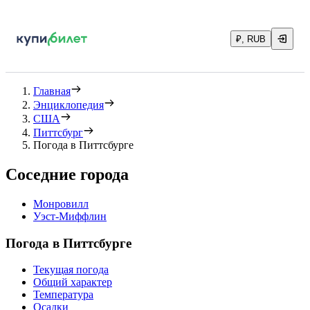
₽, RUB
Главная
Энциклопедия
США
Питтсбург
Погода в Питтсбурге
Соседние города
Монровилл
Уэст-Миффлин
Погода в Питтсбурге
Текущая погода
Общий характер
Температура
Осадки