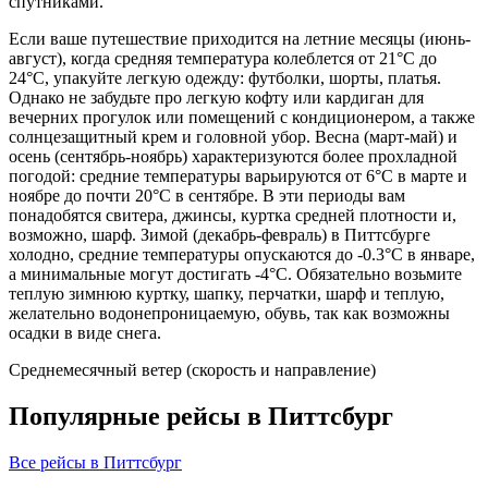
спутниками.
Если ваше путешествие приходится на летние месяцы (июнь-
август), когда средняя температура колеблется от 21°C до
24°C, упакуйте легкую одежду: футболки, шорты, платья.
Однако не забудьте про легкую кофту или кардиган для
вечерних прогулок или помещений с кондиционером, а также
солнцезащитный крем и головной убор. Весна (март-май) и
осень (сентябрь-ноябрь) характеризуются более прохладной
погодой: средние температуры варьируются от 6°C в марте и
ноябре до почти 20°C в сентябре. В эти периоды вам
понадобятся свитера, джинсы, куртка средней плотности и,
возможно, шарф. Зимой (декабрь-февраль) в Питтсбурге
холодно, средние температуры опускаются до -0.3°C в январе,
а минимальные могут достигать -4°C. Обязательно возьмите
теплую зимнюю куртку, шапку, перчатки, шарф и теплую,
желательно водонепроницаемую, обувь, так как возможны
осадки в виде снега.
Среднемесячный ветер (скорость и направление)
Популярные рейсы в Питтсбург
Все рейсы в Питтсбург