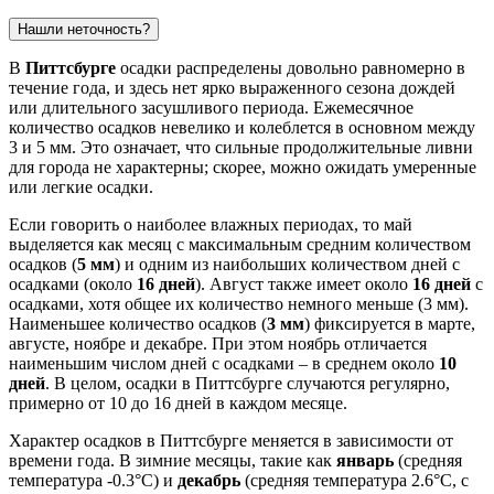
Нашли неточность?
В
Питтсбурге
осадки распределены довольно равномерно в
течение года, и здесь нет ярко выраженного сезона дождей
или длительного засушливого периода. Ежемесячное
количество осадков невелико и колеблется в основном между
3 и 5 мм. Это означает, что сильные продолжительные ливни
для города не характерны; скорее, можно ожидать умеренные
или легкие осадки.
Если говорить о наиболее влажных периодах, то май
выделяется как месяц с максимальным средним количеством
осадков (
5 мм
) и одним из наибольших количеством дней с
осадками (около
16 дней
). Август также имеет около
16 дней
с
осадками, хотя общее их количество немного меньше (3 мм).
Наименьшее количество осадков (
3 мм
) фиксируется в марте,
августе, ноябре и декабре. При этом ноябрь отличается
наименьшим числом дней с осадками – в среднем около
10
дней
. В целом, осадки в Питтсбурге случаются регулярно,
примерно от 10 до 16 дней в каждом месяце.
Характер осадков в Питтсбурге меняется в зависимости от
времени года. В зимние месяцы, такие как
январь
(средняя
температура -0.3°C) и
декабрь
(средняя температура 2.6°C, с