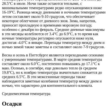
28.5°C в июле. Ночи также остаются теплыми, с
минимальными температурами редко опускающимися ниже
16-19°C. Разница между дневными и ночными температурами
летом составляет около 9-10 градусов, что обеспечивает
некоторое облегчение от дневного зноя. Зима, напротив,
приносит прохладную и временами морозную погоду,
особенно с декабря по февраль. Средние дневные максимумы
в эти месяцы колеблются от 3.4°C до 6.9°C, в то время как
ночные температуры регулярно опускаются ниже нуля,
достигая -4.0°C в январе. Перепады температур между днем и
ночью зимой также заметны и составляют около 7-9 градусов.
Весна и осень в Питтсбурге являются переходными сезонами
с умеренными температурами. В марте средняя температура
составляет около 6.0°C, постепенно повышаясь до 17.1°C к
маю. Осенью, в сентябре, еще довольно тепло (в среднем
19.8°C), но к ноябрю температура значительно снижается до
средних 6.5°C. В эти межсезонные периоды также
наблюдаются заметные колебания температур между днем и
ночью, что характерно для континентального климата.
Среднемесячная температура
Осадки