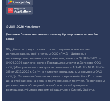
© 2011–2026 Купибилет
Дешевые билеты на самолет и поезд, бронирование и онлайн-
заказ
Ж/Д билеты предоставляются партнёрами, в том числе с
использованием веб-системы ООО «РЖД – Цифровые
пассажирские решения» на основании договора № ЦПР-1282 от
04.04.2024 заключенного с Поставщиком услуг и Договора ООО
«РЖД-Цифровые пассажирские решения» с АО «ФПК» № ФПК-22-
316 от 27.12.2022 г. Сайт не является официальным ресурсом ОАО
«РЖД». Стоимость билетов включает сервисный сбор. Итоговая
цена отображена на экране подтверждения покупки. По вопросам
рассмотрения обращений, жалоб, претензий граждан о
возмещении убытков просим обращаться в Службу Заботы.