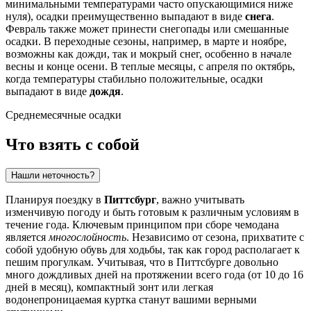
минимальными температурами часто опускающимися ниже
нуля), осадки преимущественно выпадают в виде
снега
.
Февраль также может принести снегопады или смешанные
осадки. В переходные сезоны, например, в марте и ноябре,
возможны как дожди, так и мокрый снег, особенно в начале
весны и конце осени. В теплые месяцы, с апреля по октябрь,
когда температуры стабильно положительные, осадки
выпадают в виде
дождя
.
Среднемесячные осадки
Что взять с собой
Нашли неточность?
Планируя поездку в
Питтсбург
, важно учитывать
изменчивую погоду и быть готовым к различным условиям в
течение года. Ключевым принципом при сборе чемодана
является
многослойность
. Независимо от сезона, прихватите с
собой удобную обувь для ходьбы, так как город располагает к
пешим прогулкам. Учитывая, что в Питтсбурге довольно
много дождливых дней на протяжении всего года (от 10 до 16
дней в месяц), компактный зонт или легкая
водонепроницаемая куртка станут вашими верными