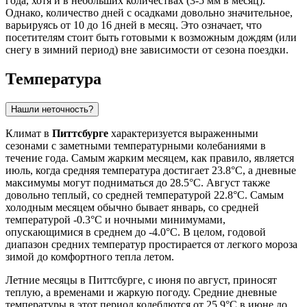
года, хотя и в небольших количествах (3-5 мм в месяц).
Однако, количество дней с осадками довольно значительное,
варьируясь от 10 до 16 дней в месяц. Это означает, что
посетителям стоит быть готовыми к возможным дождям (или
снегу в зимний период) вне зависимости от сезона поездки.
Температура
Нашли неточность?
Климат в
Питтсбурге
характеризуется выраженными
сезонами с заметными температурными колебаниями в
течение года. Самым жарким месяцем, как правило, является
июль, когда средняя температура достигает 23.8°C, а дневные
максимумы могут подниматься до 28.5°C. Август также
довольно теплый, со средней температурой 22.8°C. Самым
холодным месяцем обычно бывает январь, со средней
температурой -0.3°C и ночными минимумами,
опускающимися в среднем до -4.0°C. В целом, годовой
диапазон средних температур простирается от легкого мороза
зимой до комфортного тепла летом.
Летние месяцы в Питтсбурге, с июня по август, приносят
теплую, а временами и жаркую погоду. Средние дневные
температуры в этот период колеблются от 25.9°C в июне до