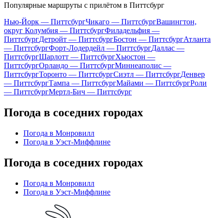
Популярные маршруты с прилётом в Питтсбург
Нью-Йорк — Питтсбург
Чикаго — Питтсбург
Вашингтон,
округ Колумбия — Питтсбург
Филадельфия —
Питтсбург
Детройт — Питтсбург
Бостон — Питтсбург
Атланта
— Питтсбург
Форт-Лодердейл — Питтсбург
Даллас —
Питтсбург
Шарлотт — Питтсбург
Хьюстон —
Питтсбург
Орландо — Питтсбург
Миннеаполис —
Питтсбург
Торонто — Питтсбург
Сиэтл — Питтсбург
Денвер
— Питтсбург
Тампа — Питтсбург
Майами — Питтсбург
Роли
— Питтсбург
Мертл-Бич — Питтсбург
Погода в соседних городах
Погода в Монровилл
Погода в Уэст-Миффлине
Погода в соседних городах
Погода в Монровилл
Погода в Уэст-Миффлине