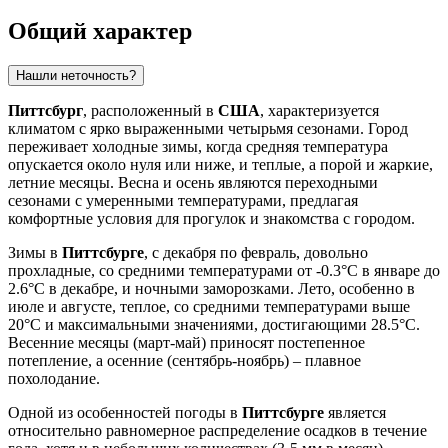
Общий характер
Нашли неточность?
Питтсбург
, расположенный в
США
, характеризуется
климатом с ярко выраженными четырьмя сезонами. Город
переживает холодные зимы, когда средняя температура
опускается около нуля или ниже, и теплые, а порой и жаркие,
летние месяцы. Весна и осень являются переходными
сезонами с умеренными температурами, предлагая
комфортные условия для прогулок и знакомства с городом.
Зимы в
Питтсбурге
, с декабря по февраль, довольно
прохладные, со средними температурами от -0.3°C в январе до
2.6°C в декабре, и ночными заморозками. Лето, особенно в
июле и августе, теплое, со средними температурами выше
20°C и максимальными значениями, достигающими 28.5°C.
Весенние месяцы (март-май) приносят постепенное
потепление, а осенние (сентябрь-ноябрь) – плавное
похолодание.
Одной из особенностей погоды в
Питтсбурге
является
относительно равномерное распределение осадков в течение