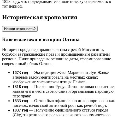
1858 году, что подчеркивает его политическую значимость в
тот период.
Историческая хронология
Нашли неточность?
Ключевые вехи в истории Олтона
История города неразрывно связана с рекой Миссисипи,
борьбой за гражданские права и промышленным развитием
региона. Ниже приведены основные даты, сформировавшие
современный облик Олтона.
1673 год
— Экспедиция Жака Маркетта и Луи Жолье
впервые задокументировала на местных скалах
изображение мифической птицы Пайаса.
1818 год
— Полковник Руфус Истон основал поселение,
назвав его в честь своего сына и организовав паромную
переправу.
1833 год
— Олтон был официально инкорпорирован как
поселок, начав свой активный рост как речной порт.
1837 год
— Получение официального статуса города
(City) закрепило его роль как важного экономического