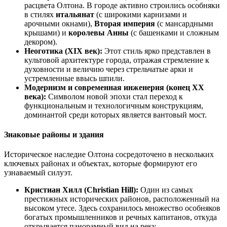
расцвета Олтона. В городе активно строились особняки
в стилях
итальянат
(с широкими карнизами и
арочными окнами),
Вторая империя
(с мансардными
крышами) и
королевы Анны
(с башенками и сложным
декором).
Неоготика (XIX век):
Этот стиль ярко представлен в
культовой архитектуре города, отражая стремление к
духовности и величию через стрельчатые арки и
устремленные ввысь шпили.
Модернизм и современная инженерия (конец XX
века):
Символом новой эпохи стал переход к
функциональным и технологичным конструкциям,
доминантой среди которых является вантовый мост.
Знаковые районы и здания
Историческое наследие Олтона сосредоточено в нескольких
ключевых районах и объектах, которые формируют его
узнаваемый силуэт.
Кристиан Хилл (Christian Hill):
Один из самых
престижных исторических районов, расположенный на
высоком утесе. Здесь сохранилось множество особняков
богатых промышленников и речных капитанов, откуда
открывается панорамный вид на реку.