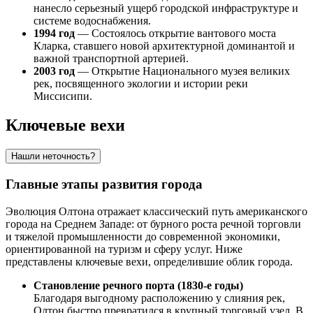
нанесло серьезный ущерб городской инфраструктуре и
системе водоснабжения.
1994 год
— Состоялось открытие вантового моста
Кларка, ставшего новой архитектурной доминантой и
важной транспортной артерией.
2003 год
— Открытие Национального музея великих
рек, посвященного экологии и истории реки
Миссисипи.
Ключевые вехи
Нашли неточность?
Главные этапы развития города
Эволюция Олтона отражает классический путь американского
города на Среднем Западе: от бурного роста речной торговли
и тяжелой промышленности до современной экономики,
ориентированной на туризм и сферу услуг. Ниже
представлены ключевые вехи, определившие облик города.
Становление речного порта (1830-е годы)
Благодаря выгодному расположению у слияния рек,
Олтон быстро превратился в крупный торговый узел. В