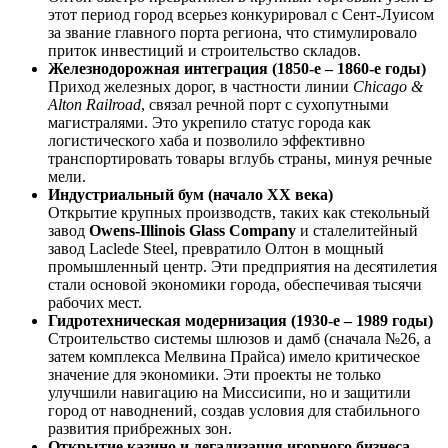
этот период город всерьез конкурировал с Сент-Луисом
за звание главного порта региона, что стимулировало
приток инвестиций и строительство складов.
Железнодорожная интеграция (1850-е – 1860-е годы)
Приход железных дорог, в частности линии
Chicago &
Alton Railroad
, связал речной порт с сухопутными
магистралями. Это укрепило статус города как
логистического хаба и позволило эффективно
транспортировать товары вглубь страны, минуя речные
мели.
Индустриальный бум (начало XX века)
Открытие крупных производств, таких как стекольный
завод
Owens-Illinois Glass Company
и сталелитейный
завод Laclede Steel, превратило Олтон в мощный
промышленный центр. Эти предприятия на десятилетия
стали основой экономики города, обеспечивая тысячи
рабочих мест.
Гидротехническая модернизация (1930-е – 1989 годы)
Строительство системы шлюзов и дамб (сначала №26, а
затем комплекса Мелвина Прайса) имело критическое
значение для экономики. Эти проекты не только
улучшили навигацию на Миссисипи, но и защитили
город от наводнений, создав условия для стабильного
развития прибрежных зон.
Открытие казино и легализация игорного бизнеса