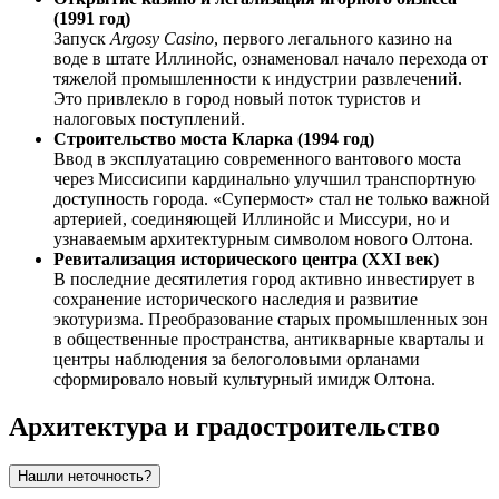
(1991 год)
Запуск
Argosy Casino
, первого легального казино на
воде в штате Иллинойс, ознаменовал начало перехода от
тяжелой промышленности к индустрии развлечений.
Это привлекло в город новый поток туристов и
налоговых поступлений.
Строительство моста Кларка (1994 год)
Ввод в эксплуатацию современного вантового моста
через Миссисипи кардинально улучшил транспортную
доступность города. «Супермост» стал не только важной
артерией, соединяющей Иллинойс и Миссури, но и
узнаваемым архитектурным символом нового Олтона.
Ревитализация исторического центра (XXI век)
В последние десятилетия город активно инвестирует в
сохранение исторического наследия и развитие
экотуризма. Преобразование старых промышленных зон
в общественные пространства, антикварные кварталы и
центры наблюдения за белоголовыми орланами
сформировало новый культурный имидж Олтона.
Архитектура и градостроительство
Нашли неточность?