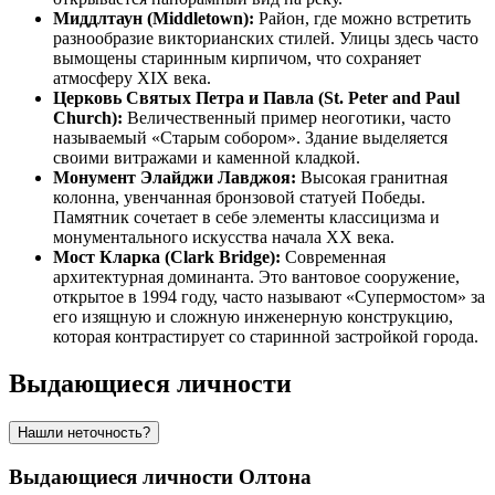
Миддлтаун (Middletown):
Район, где можно встретить
разнообразие викторианских стилей. Улицы здесь часто
вымощены старинным кирпичом, что сохраняет
атмосферу XIX века.
Церковь Святых Петра и Павла (St. Peter and Paul
Church):
Величественный пример неоготики, часто
называемый «Старым собором». Здание выделяется
своими витражами и каменной кладкой.
Монумент Элайджи Лавджоя:
Высокая гранитная
колонна, увенчанная бронзовой статуей Победы.
Памятник сочетает в себе элементы классицизма и
монументального искусства начала XX века.
Мост Кларка (Clark Bridge):
Современная
архитектурная доминанта. Это вантовое сооружение,
открытое в 1994 году, часто называют «Супермостом» за
его изящную и сложную инженерную конструкцию,
которая контрастирует со старинной застройкой города.
Выдающиеся личности
Нашли неточность?
Выдающиеся личности Олтона