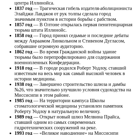
центра Иллинойса.
1837 год
— Трагическая гибель издателя-аболициониста
Элайджи Лавджоя от рук толпы сделала город
значимым пунктом в истории борьбы с рабством.
1857 год
— В Олтоне открылась первая пенитенциарная
тюрьма штата Иллинойс.
1858 год
— Город принял седьмые и последние дебаты
между Авраамом Линкольном и Стивеном Дугласом,
собравшие огромную аудиторию.
1862 год
— Во время Гражданской войны здание
тюрьмы было перепрофилировано для содержания
военнопленных Конфедерации.
1918 год
— В городе родился Роберт Уодлоу, ставший
известным на весь мир как самый высокий человек в
истории медицины.
1938 год
— Завершено строительство шлюза и дамбы
№26, что значительно улучшило условия судоходства на
Миссисипи в этом районе.
1985 год
— На территории кампуса Школы
стоматологической медицины установлен памятник
Роберту Уодлоу в натуральную величину.
1989 год
— Открыт новый шлюз Мелвина Прайса,
ставший одним из самых современных
гидротехнических сооружений на реке.
1993 год
— «Великое наводнение» на Миссисипи