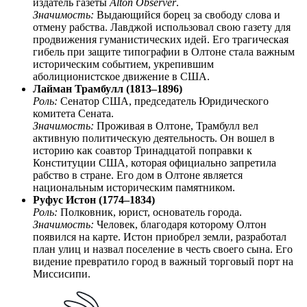
издатель газеты
Alton Observer
.
Значимость:
Выдающийся борец за свободу слова и
отмену рабства. Лавджой использовал свою газету для
продвижения гуманистических идей. Его трагическая
гибель при защите типографии в Олтоне стала важным
историческим событием, укрепившим
аболиционистское движение в США.
Лайман Трамбулл (1813–1896)
Роль:
Сенатор США, председатель Юридического
комитета Сената.
Значимость:
Проживая в Олтоне, Трамбулл вел
активную политическую деятельность. Он вошел в
историю как соавтор Тринадцатой поправки к
Конституции США, которая официально запретила
рабство в стране. Его дом в Олтоне является
национальным историческим памятником.
Руфус Истон (1774–1834)
Роль:
Полковник, юрист, основатель города.
Значимость:
Человек, благодаря которому Олтон
появился на карте. Истон приобрел земли, разработал
план улиц и назвал поселение в честь своего сына. Его
видение превратило город в важный торговый порт на
Миссисипи.