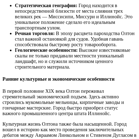
Стратегическая география:
Город находится в
непосредственной близости от места слияния трех
великих рек — Миссисипи, Миссури и Иллинойс. Это
уникальное положение сделало его идеальным
транспортным узлом.
Речная торговля:
В эпоху расцвета пароходства Олтон
стал важной остановкой для судов. Удобная гавань
способствовала быстрому росту товарооборота.
Геологические особенности:
Высокие известняковые
скалы не только придавали местности уникальный
ландшафт, но и служили источником ценного
строительного материала.
Ранние культурные и экономические особенности
В первой половине XIX века Олтон переживал
стремительный экономический подъем. Здесь активно
строились мукомольные мельницы, кирпичные заводы и
гончарные мастерские. Город быстро приобрел статус
важного промышленного центра штата Иллинойс.
Культурная жизнь Олтона также была насыщенной. Город
вошел в историю как место проведения заключительных
дебатов между Авраамом Линкольном и Стивеном Дугласом в