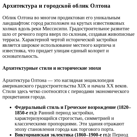
Архитектура и городской облик Олтона
Облик Олтона во многом продиктован его уникальным
ландшафтом: город расположен на крутых известняковых
холмах вдоль реки Миссисипи. Градостроительное развитие
шло от речного порта вверх по склонам, создавая живописные
террасы. Характерной чертой исторической застройки
является широкое использование местного кирпича и
известняка, что придает улицам единый колорит и
основательность.
Архитектурные стили и исторические эпохи
Архитектура Олтона — это наглядная энциклопедия
американского градостроительства XIX и начала XX веков.
Стили здесь четко соотносятся с периодами экономического
процветания города.
Федеральный стиль и Греческое возрождение (1820–
1850-е гг.):
Ранний период застройки,
характеризующийся строгостью, симметрией и
классическими пропорциями. Эти здания отражают
эпоху становления города как торгового порта.
Викторианская эклектика (1860–1900-е гг.):
Период