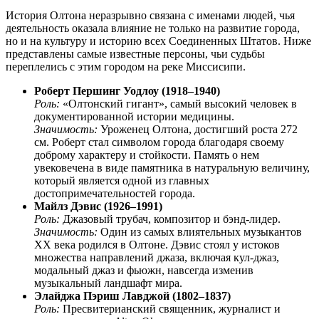
История Олтона неразрывно связана с именами людей, чья
деятельность оказала влияние не только на развитие города,
но и на культуру и историю всех Соединенных Штатов. Ниже
представлены самые известные персоны, чьи судьбы
переплелись с этим городом на реке Миссисипи.
Роберт Першинг Уодлоу (1918–1940)
Роль:
«Олтонский гигант», самый высокий человек в
документированной истории медицины.
Значимость:
Уроженец Олтона, достигший роста 272
см. Роберт стал символом города благодаря своему
доброму характеру и стойкости. Память о нем
увековечена в виде памятника в натуральную величину,
который является одной из главных
достопримечательностей города.
Майлз Дэвис (1926–1991)
Роль:
Джазовый трубач, композитор и бэнд-лидер.
Значимость:
Один из самых влиятельных музыкантов
XX века родился в Олтоне. Дэвис стоял у истоков
множества направлений джаза, включая кул-джаз,
модальный джаз и фьюжн, навсегда изменив
музыкальный ландшафт мира.
Элайджа Пэриш Лавджой (1802–1837)
Роль:
Пресвитерианский священник, журналист и